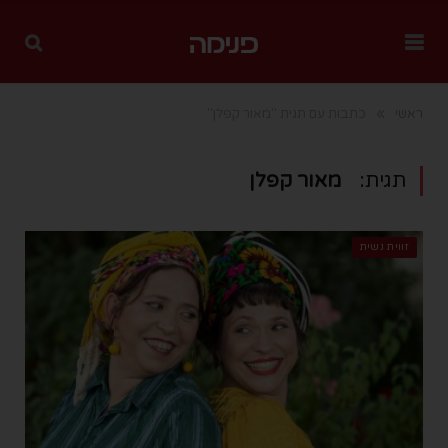
»
ראשי
כתבות עם תגית "מאור קפלן"
תגית:
מאור קפלן
זווית נשית