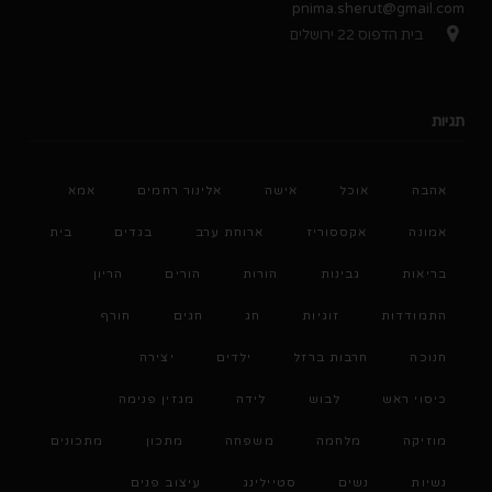
pnima.sherut@gmail.com
בית הדפוס 22 ירושלים
תגיות
אהבה
אוכל
אישה
אלינור רחמים
אמא
אמונה
אקססוריז
ארוחת ערב
בגדים
בית
בריאות
גבינות
הורות
הורים
הריון
התמודדות
זוגיות
חג
חגים
חורף
חנוכה
חרבות ברזל
ילדים
יצירה
כיסוי ראש
לבוש
לידה
מגזין פנימה
מוזיקה
מלחמה
משפחה
מתכון
מתכונים
נשיות
נשים
סטיילינג
עיצוב פנים