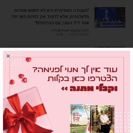
"העבודה האמיתית היא לא לחפש אחדות
מלאכותית, אלא ללמוד איך לחיות כאן יחד,
אחד ליד השני, עם הוויכוחים"
info@chief-digital.com
0
26/07/2026
עץ ופרי
info@chief-digital.com
0
08/07/2026
כתבות אחרונות
מבחן הגמבה
info@chief-digital.com
0
26/07/2026
כאן חוגגים בכיף – המדריך לתכנון חוויה