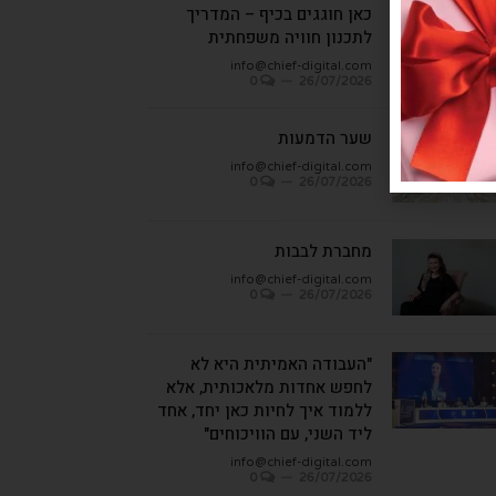
כאן חוגגים בכיף – המדריך
לתכנון חוויה משפחתית
info@chief-digital.com
0
26/07/2026
שער הדמעות
info@chief-digital.com
0
26/07/2026
מחברת לבבות
info@chief-digital.com
0
26/07/2026
"העבודה האמיתית היא לא
לחפש אחדות מלאכותית, אלא
ללמוד איך לחיות כאן יחד, אחד
ליד השני, עם הוויכוחים"
info@chief-digital.com
0
26/07/2026