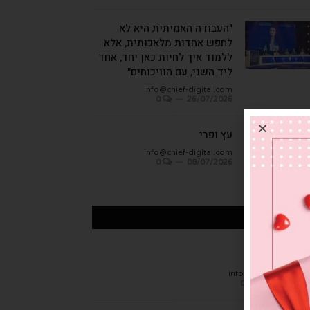
"העבודה האמיתית היא לא
לחפש אחדות מלאכותית, אלא
ללמוד איך לחיות כאן יחד, אחד
ליד השני, עם הוויכוחים"
info@chief-digital.com
0
26/07/2026
עץ ופרי
info@chief-digital.com
0
08/07/2026
כתבות אחרונות
חן הגמבה
info@chief-digital.c
0
26/07/20