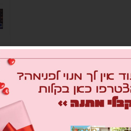
מב
om
26