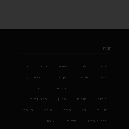
תגיות
אהבה
אוכל
אישה
אלינור רחמים
אמא
אמונה
אקססוריז
ארוחת ערב
בגדים
בית
בריאות
גבינות
הורות
הורים
הריון
התמודדות
זוגיות
חג
חגים
חורף
חנוכה
חרבות ברזל
ילדים
יצירה