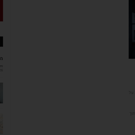
מב
om
26
 על
תוך