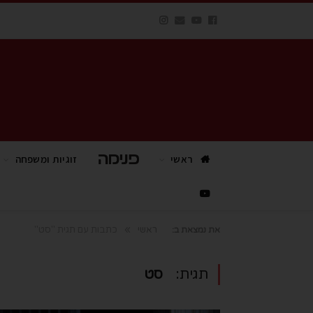
ראשי
פנימה TV
זוגיות ומשפחה
»
ראשי
כתבות עם תגית "סט"
את נמצאת ב:
תגית:
סט