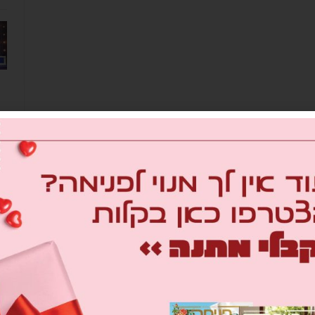
מב
om
26