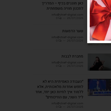
כאן חוגגים בכיף – המדריך
לתכנון חוויה משפחתית
info@chief-digital.com
0
26/07/2026
שער הדמעות
info@chief-digital.com
0
26/07/2026
מחברת לבבות
info@chief-digital.com
0
26/07/2026
"העבודה האמיתית היא לא
לחפש אחדות מלאכותית, אלא
ללמוד איך לחיות כאן יחד, אחד
ליד השני, עם הוויכוחים"
info@chief-digital.com
0
26/07/2026