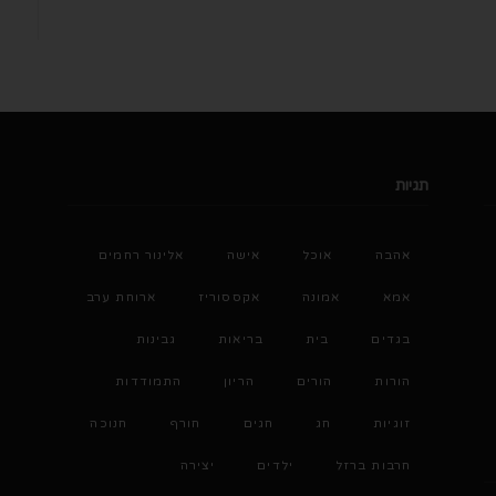
תגיות
אהבה
אוכל
אישה
אלינור רחמים
אמא
אמונה
אקססוריז
ארוחת ערב
בגדים
בית
בריאות
גבינות
הורות
הורים
הריון
התמודדות
זוגיות
חג
חגים
חורף
חנוכה
חרבות ברזל
ילדים
יצירה