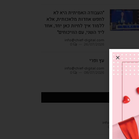
"העבודה האמיתית היא לא
לחפש אחדות מלאכותית, אלא
ללמוד איך לחיות כאן יחד, אחד
ליד השני, עם הוויכוחים"
info@chief-digital.com
0
26/07/2026
עץ ופרי
info@chief-digital.com
0
08/07/2026
כתבות אחרונות
חן הגמבה
info@chief-digital.c
0
26/07/20