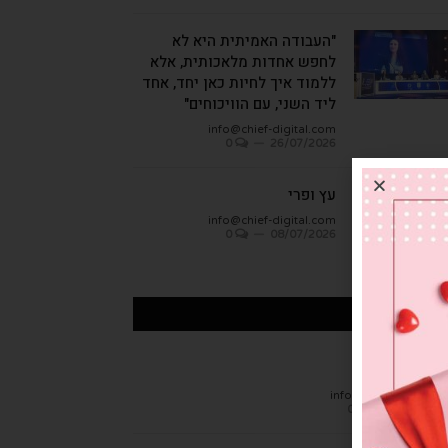
"העבודה האמיתית היא לא
לחפש אחדות מלאכותית, אלא
ללמוד איך לחיות כאן יחד, אחד
ליד השני, עם הוויכוחים"
info@chief-digital.com
0
26/07/2026
עץ ופרי
info@chief-digital.com
0
08/07/2026
כתבות אחרונות
חן הגמבה
info@chief-digital.c
0
26/07/20