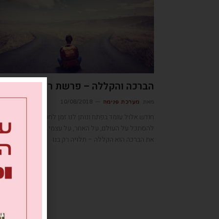
הברכה והקללה – פרשת ראה
מאת
מערכת פנימה
10/08/2018
חודש אלול עומד בפתח ונותן לנו זמן לחשבון נפש, איך
להסתכל על העולם, על האחר, על עצמי. הבחירה אם לראו
את הברכה הוא הקללה – תלויה רק בנו