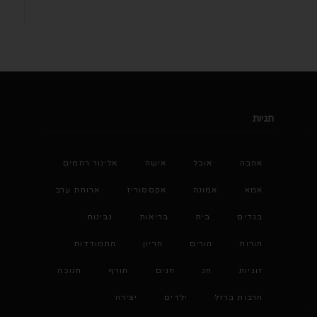
תגיות
אהבה
אוכל
אישה
אלינור רחמים
אמא
אמונה
אקססוריז
ארוחת ערב
בגדים
בית
בריאות
גבינות
הורות
הורים
הריון
התמודדות
זוגיות
חג
חגים
חורף
חנוכה
חרבות ברזל
ילדים
יצירה