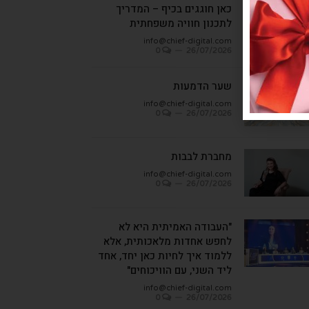
כאן חוגגים בכיף – המדריך
לתכנון חוויה משפחתית
info@chief-digital.com
0
26/07/2026
שער הדמעות
info@chief-digital.com
0
26/07/2026
מחברת לבבות
info@chief-digital.com
0
26/07/2026
"העבודה האמיתית היא לא
לחפש אחדות מלאכותית, אלא
ללמוד איך לחיות כאן יחד, אחד
ליד השני, עם הוויכוחים"
info@chief-digital.com
0
26/07/2026