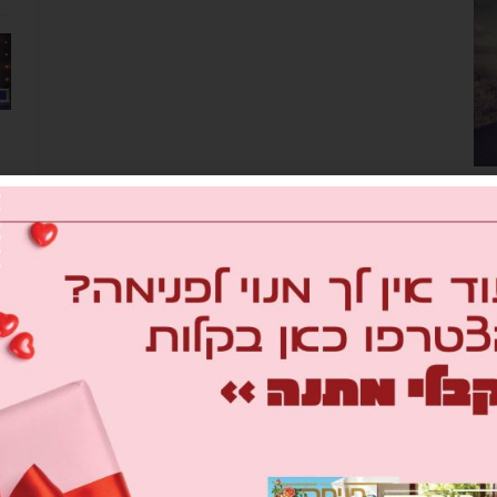
ת
מב
om
26