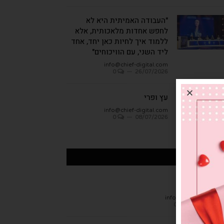
"העבודה האמיתית היא לא
לחפש אחדות מלאכותית, אלא
ללמוד איך לחיות כאן יחד, אחד
ליד השני, עם הוויכוחים"
info@chief-digital.com
0
26/07/2026
עץ ופרי
info@chief-digital.com
0
08/07/2026
כתבות אחרונות
חן הגמבה
info@chief-digital.c
0
26/07/20