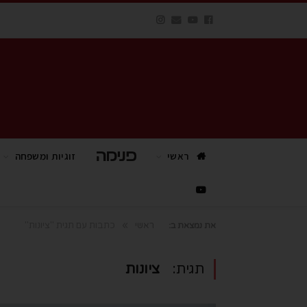
ראשי
פנימה TV
זוגיות ומשפחה
»
ראשי
כתבות עם תגית "ציונות"
את נמצאת ב:
תגית:
ציונות