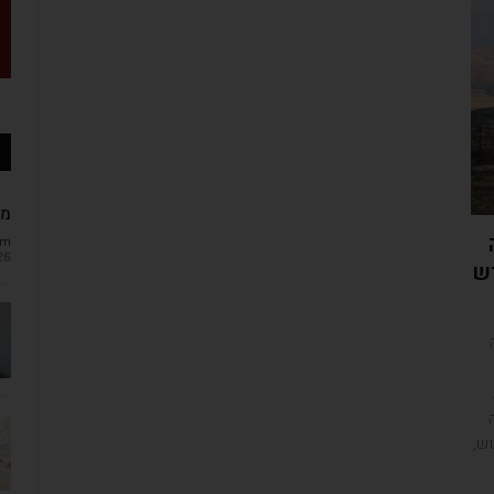
מב
om
26
ש
וש,