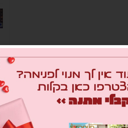
מב
om
26