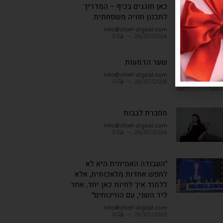
כאן חוגגים בכיף – המדריך
לתכנון חוויה משפחתית
info@chief-digital.com
0
26/07/2026
שער הדמעות
info@chief-digital.com
0
26/07/2026
מחברת לבבות
info@chief-digital.com
0
26/07/2026
"העבודה האמיתית היא לא
לחפש אחדות מלאכותית, אלא
ללמוד איך לחיות כאן יחד, אחד
ליד השני, עם הוויכוחים"
info@chief-digital.com
0
26/07/2026