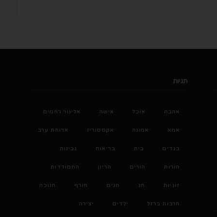
תגיות
אהבה
אוכל
אישה
אלינור רחמים
אמא
אמונה
אקססוריז
ארוחת ערב
בגדים
בית
בריאות
גבינות
הורות
הורים
הריון
התמודדות
זוגיות
חג
חגים
חורף
חנוכה
חרבות ברזל
ילדים
יצירה