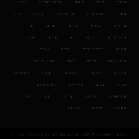
אהבה
אוכל
אישה
אלינור רחמים
אמא
אמונה
אקססוריז
ארוחת ערב
בגדים
בית
בריאות
גבינות
הורות
הורים
הריון
התמודדות
זוגיות
חג
חגים
חורף
חנוכה
חרבות ברזל
ילדים
יצירה
כיסוי ראש
לבוש
לידה
מגזין פנימה
מוזיקה
מלחמה
משפחה
מתכון
מתכונים
נשיות
נשים
סטיילינג
עיצוב פנים
עם ישראל
פנימה
קורונה
קיץ
שירה
תפילה
תרבות
תשובה
כל הזכויות שמורות (2017) – א.ב.י.ע. מים בע"מ | בניית אתר: הלל וידל