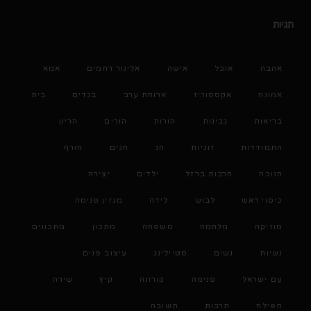
תגיות
אהבה
אוכל
אישה
אלינור רחמים
אמא
אמונה
אקססוריז
ארוחת ערב
בגדים
בית
בריאות
גבינות
הורות
הורים
הריון
התמודדות
זוגיות
חג
חגים
חורף
חנוכה
חרבות ברזל
ילדים
יצירה
כיסוי ראש
לבוש
לידה
מגזין פנימה
מוזיקה
מלחמה
משפחה
מתכון
מתכונים
נשיות
נשים
סטיילינג
עיצוב פנים
עם ישראל
פנימה
קורונה
קיץ
שירה
תפילה
תרבות
תשובה