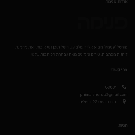
אודות פנימה
פורטל 'פנימה' מביא אלייך עולם עשיר של תוכן נשי איכותי. את מוזמנת
ליהנות מכתבות, טורים ומגזינים מאת נבחרת הכותבות שלנו!
צרי קשר!
*8980
pnima.sherut@gmail.com
בית הדפוס 22 ירושלים
תגיות