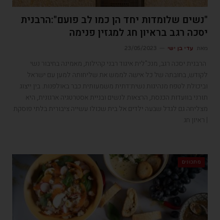
"נשים שלומדות יחד הן כמו לב פועם":הרבנית
יסכה רגב בראיון חג למגזין פנימה
מאת
עדי בן ישי
23/05/2023
הרבנית יסכה רגב, מנכ"לית איגוד רבני קהילות, מאמינה בחיבור נשי
לקודש, בחובתה של כל אישה לממש את שליחותה למען עם ישראל
וביכולת לטפח מנהיגות נשית־דתית משמעותית כבר באולפנות. בין ייצוג
תורני בוועדות הכנסת, הרצאות לנשים ובניית אסטרטגיה ארגונית, היא
מצליחה גם לגדל שבעה ילדים אל בית שכולו עשייה ציבורית בלתי פוסקת
| ראיון חג
מתכונים