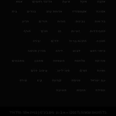
אהבה
אוכל
אישה
אלינור רחמים
אמא
אמונה
אקססוריז
ארוחת ערב
בגדים
בית
בריאות
גבינות
הורות
הורים
הריון
התמודדות
זוגיות
חג
חגים
חורף
חנוכה
חרבות ברזל
ילדים
יצירה
כיסוי ראש
לבוש
לידה
מגזין פנימה
מוזיקה
מלחמה
משפחה
מתכון
מתכונים
נשיות
נשים
סטיילינג
עיצוב פנים
עם ישראל
פנימה
קורונה
קיץ
שירה
תפילה
תרבות
תשובה
כל הזכויות שמורות (2017) – א.ב.י.ע. מים בע"מ | בניית אתר: הלל וידל