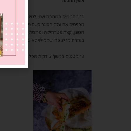
אופן ההכנה
1* מחממים במחבת שמן לטיגון שיכסה את שט
מכניסים את עלה הסיגר כשחצי עלה נמצא בשמן,
מטוגן, קצת פטרוזיליה ופרוסת גבינת עיזים. מו
בעזרת מזלג כדי שהמילוי לא יברח.
2* מטגנים במשך 3 דקות מכל צד. מוציאים בזהירות, ומניחים על נייר סופג. מגישים חם.