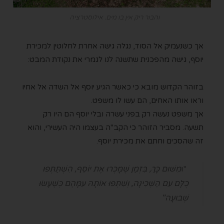
והבור ריק אין בו מים. אילוסטרציה
אך כשנעמיק אל הסוד, נגלה גישה אחרת לחלוטין למכירת
יוסף, גישה מהפכנית שתשנה לנו לגמרי את נקודת המבט:
בזוהר הקדוש מובא כי כאשר הגיע יוסף אל השדה אל אחיו
וראו אותו האחים, הם עשו לו משפט.
אך משפט נעשה רק בפני עשרה ובלי יוסף הם היו רק
תשעה. מסביר הזוהר כי הקב"ה בעצמו היה העשירי, והוא
זה שהסכים וחתם את מכירת יוסף.
"וּ
מִשּׁוּם כָּךְ, בִּזְמַן שֶׁמָּכְרוּ אֶת יוֹסֵף, הִשְׁתַּתְּפוּ
כֻלָּם עִם הַשְּׁכִינָה, וְשִׁתְּפוּ אוֹתָהּ עִמָּהֶם כְּשֶׁעָשׂוּ
שְׁבוּעָה"