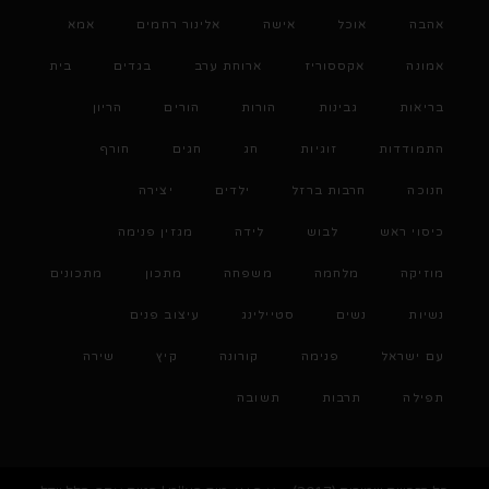
אהבה
אוכל
אישה
אלינור רחמים
אמא
אמונה
אקססוריז
ארוחת ערב
בגדים
בית
בריאות
גבינות
הורות
הורים
הריון
התמודדות
זוגיות
חג
חגים
חורף
חנוכה
חרבות ברזל
ילדים
יצירה
כיסוי ראש
לבוש
לידה
מגזין פנימה
מוזיקה
מלחמה
משפחה
מתכון
מתכונים
נשיות
נשים
סטיילינג
עיצוב פנים
עם ישראל
פנימה
קורונה
קיץ
שירה
תפילה
תרבות
תשובה