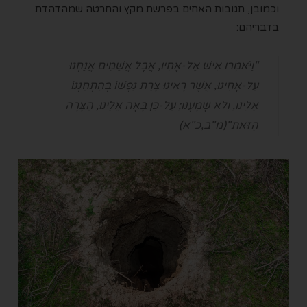
וכמובן, תגובות האחים בפרשת מקץ והחרטה שמהדהדת
בדבריהם:
"
וַיֹּאמְרוּ אִישׁ אֶל-אָחִיו, אֲבָל אֲשֵׁמִים אֲנַחְנוּ
עַל-אָחִינוּ, אֲשֶׁר רָאִינוּ צָרַת נַפְשׁוֹ בְּהִתְחַנְנוֹ
אֵלֵינוּ, וְלֹא שָׁמָעְנוּ; עַל-כֵּן בָּאָה אֵלֵינוּ, הַצָּרָה
הַזֹּאת"(מ"ב,כ"א)