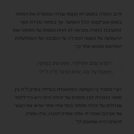
לרוב התורה בפשט לא נוקטת עמדה ומספרת את הסיפור
באופן אובייקטיבי ככל האפשר. אך בסיפור מכירת יוסף
'מתערבת' התורה ומביאה לנו זוויות נוספות של הסיפור ואת
ההשפעה של מעשה המכירה על הסביבה ועל השתלשלות
האירועים שיבואו אחר כך:
"ויקְרַע יַעֲקֹב שִׂמְלֹתָיו, וַיָּשֶׂם שַׂק בְּמָתְנָיו;
וַיִּתְאַבֵּל עַל-בְּנוֹ, יָמִים רַבִּים" (ל"ז,ל"ד)
רש"י מסביר כי הקפיצה הפתאומית בעלילה בפרק ל"ח בין
סיפור המכירה לבין סיפורם של יהודה ודינה היא כדי ללמד
שגדולתו של יהודה פחתה בעיני אחיו אחרי שראו את הצער
של אביהם ואמרו לו
: אתה אמרת למכרו, אילו אמרת
להשיבו היינו שומעים לך
"