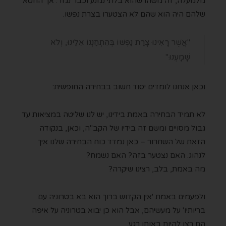
מלמעלה, זה משהו שהוא בלתי נמנע וכבר נגזר. אך החטא
שלהם היה הוא שהם לא הצטערו בצרת נפשו.
"אֲשֶׁר רָאִינוּ צָרַת נַפְשׁוֹ בְּהִתְחַנְנוֹ אֵלֵינוּ, וְלֹא
שָׁמָעְנוּ."
וכאן אנחנו לומדים יסוד חשוב בבחירה החופשית:
לא תמיד הבחירה באמת בידינו, יש לנו שליטה במציאות עד
גבול מסויים ומשם זה בידיו של הקב"ה, וכאן, בנקודה
הזאת של השחרור – כאן נמדד כוח הבחירה שלנו איך
לנהוג. האם נצטער בזה? האם נשמח?
מה באמת, בלב, רצינו שיקרה?
ולפעמים באמת 'אין הקדוש ברוך הוא בא בטרוניה עם
בריותיו' על מעשיהם, אבל הוא כן יבוא בטרוניה על איפה
הם רצו להיות באותו רגע.