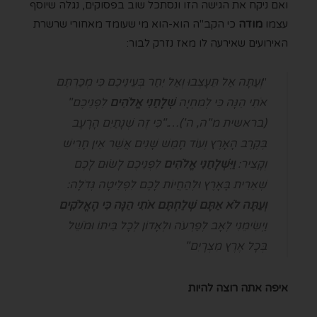
ואם ניקח את הגישה הזו ונסתכל שוב בפסוקים, נגלה שיוסף
עצמו
מודה
כי הקב"ה הוא-הוא מי שעומד מאחורי שרשרת
האירועים שאירעה לו מאז נזרק לבור:
"
וְעַתָּה אַל תֵּעָצְבוּ וְאַל יִחַר בְּעֵינֵיכֶם כִּי מְכַרְתֶּם
אֹתִי הֵנָּה כִּי לְמִחְיָה
שְׁלָחַנִי אֱלֹהִים
לִפְנֵיכֶם"
(בראשית מ"ה, ה')…."כִּי זֶה שְׁנָתַיִם הָרָעָב
בְּקֶרֶב הָאָרֶץ וְעוֹד חָמֵשׁ שָׁנִים אֲשֶׁר אֵין חָרִישׁ
וְקָצִיר:
וַיִּשְׁלָחֵנִי אֱלֹהִים
לִפְנֵיכֶם לָשׂוּם לָכֶם
שְׁאֵרִית בָּאָרֶץ וּלְהַחֲיוֹת לָכֶם לִפְלֵיטָה גְּדֹלָה:
וְעַתָּה לֹא אַתֶּם שְׁלַחְתֶּם אֹתִי הֵנָּה כִּי הָאֱלֹקִים
וַיְשִׂימֵנִי לְאָב לְפַרְעֹה וּלְאָדוֹן לְכָל בֵּיתוֹ וּמֹשֵׁל
בְּכָל אֶרֶץ מִצְרָיִם"
איפה אתה רוצה להיות