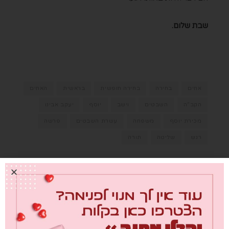
שבת שלום.
אחים
בחירה
בחירה חופשית
בראשית
האחים
הקב"ה
השבטים
וישב
יוסף
יעקב אבינו
מכירת יוסף
משפחה
עשרת השבטים
פרשה
רגש
שליטה
תורה
NEXT ARTICLE
PREVIOUS ARTICLE
חולמת בהקיץ: רחלי
חנוכה מההצגות: מופעי
מושקוביץ מספרת את
החנוכה הכי שווים
הסיפור מאחורי
לילדים