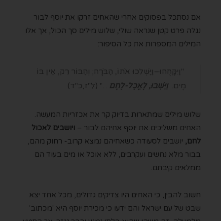
אם נסתכל בפסוקים אחרי שהאחים זרקו את יוסף לבור
נגלה פרט קטן שנראה שולי, שלוש מילים סך הכול, אך אלו
המילים המספרות את כל הסיפור:
"וַיִּקָּחֻהוּ–וַיַּשְׁלִכוּ אֹתוֹ, הַבֹּרָה; וְהַבּוֹר רֵק, אֵין בּוֹ
מָיִם.
וַיֵּשְׁבוּ, לֶאֱכָל-לֶחֶם
…" (ל"ז,כ"ד)
שלוש מילים שמתארות בדיוק קר את אכזריות המעשה.
האחים משליכים את יוסף אחיהם לבור –
ויושבים לאכול
לחם,
יושבים לסעודה כשאחיהם נמצא קרוב- רחוק מהם,
בבור מלא נחשים ועקרבים, ללא אוכל או מים בעוד הם
ממלאים קיבתם.
חשוב להבין, כי האחים היו צדיקים גדולים, מכל אחד יצא
שבט של עם ישראל והם ידעו כי מכירת יוסף היא 'מכתוב'