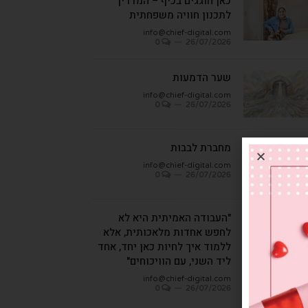
כאן חוגגים בכיף – המדריך
לתכנון חוויה משפחתית
info@chief-digital.com
0
26/07/2026
שער הדמעות
info@chief-digital.com
0
26/07/2026
מחברת לבבות
info@chief-digital.com
0
26/07/2026
"העבודה האמיתית היא לא
לחפש אחדות מלאכותית, אלא
ללמוד איך לחיות כאן יחד, אחד
ליד השני, עם הוויכוחים"
info@chief-digital.com
0
26/07/2026