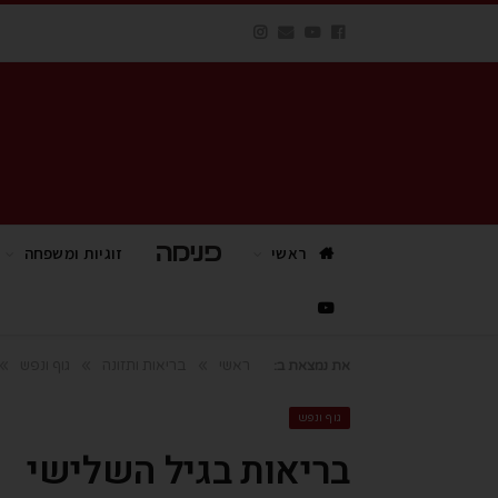
ראשי
פנימה TV
זוגיות ומשפחה
»
»
»
ראשי
בריאות ותזונה
גוף ונפש
את נמצאת ב:
גוף ונפש
בריאות בגיל השלישי