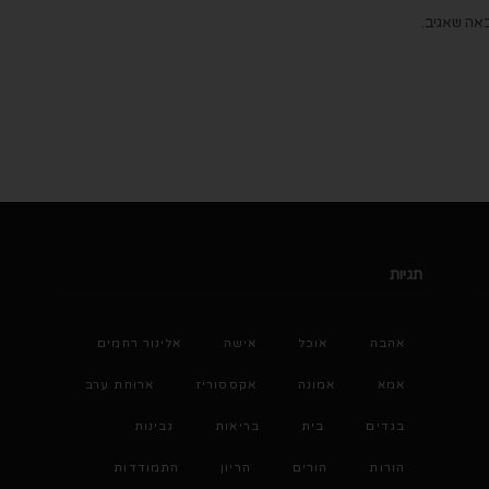
אה שאגיב.
תגיות
אהבה
אוכל
אישה
אלינור רחמים
אמא
אמונה
אקססוריז
ארוחת ערב
בגדים
בית
בריאות
גבינות
הורות
הורים
הריון
התמודדות