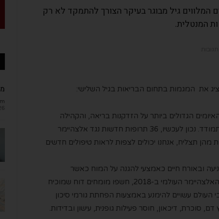
ם המלווים גיל מבוגר בעיקר הצורך להתמקד לא רק
ות המנטלית.
תגובות
מב
מציג את המגמות בתחום הבריאות בגיל השלישי:
om
26
איומים הגדולים ביותר על הזדקנות בריאה, והקהילה
הרפואית מספקת מידע ורעיונות כיצד להתמודד. נכון לעכשיו, 36 תרופות חדשות נגד אלצהיימר
 מהן תצליח, אנחנו יכולים לצפות לראות טיפולים חדשים
עה ובאורח חיים כאמצעי להגנה על המוח כאשר
מתבגרים. בכנס הבין-לאומי שקיים ארגון האלצהיימר העולמי ב-2018, חשפו מומחים דוח שמוכיח
 העולם עשויים להימנע באמצעות הפחתת גורמי סיכון
, סוכרת, דיכאון, חוסר פעילות גופנית, עישון ובדידות.