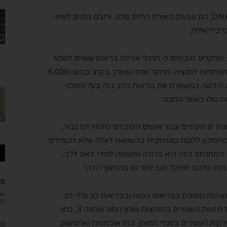
גורמים אלה אינם נובעים מגנטיקה או מ-DNA; הם נובעים מאורח החיים שלנו, ורובם ניתנים לשינוי
יבידואלית.
 מחקרים מוכיחים כי הרגלי אכילה בריאים עשויים לשמר
את תפקוד המוח ולהפחית את הסיכוי להתפתחות דמנציה. מחקר אחד שנערך בקרב כמעט 6,000
ה הידועה כמשפרת את בריאות הלב היה בעל הסיכוי
יות שלו כאשר התבגר.
MIND, המשלבת מזונות ים תיכוניים עבור אנשים הסובלים מלחץ דם גבוה,
תה להפחית עד 35 אחוזים מהסיכון ללקות קוגניטיבית בהשוואה לאלה שלא מקפידים
 המתרחב הזה היא ברורה ופשוטה למדי: דאגו ללב,
מוח שלכם יתפקד טוב יותר גם בהמשך הדרך.
מב
om
וזנת תומכת בבריאות המוח ובבריאות לב וכלי דם.
26
תשמרו על משקל בריא באמצעות: צריכת מזונות העשירים בחומצות שומן מסוג אומגה 3, כמו
וירקות העשירים בנוגדי חמצון, כמו אוכמניות וארטישוק