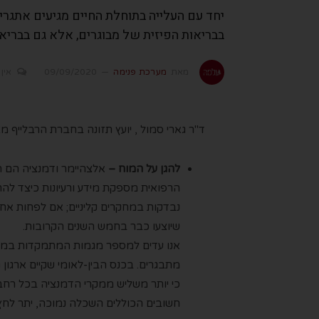
יחד עם העלייה בתוחלת החיים מגיעים אתגרי
בבריאות הפיזית של מבוגרים, אלא גם בבריא
מאת
מערכת פנימה
09/09/2020
אין 
ד"ר גארי סמול , יועץ תזונה בחברת הרבלייף 
להגן על המוח –
אלצהיימר ודמנציה הם ה
נבדקות במחקרים קליניים; אם לפחות אחת
שיוצעו כבר בחמש השנים הקרובות.
אנו עדים למספר מגמות המתמקדות במני
כי יותר משליש ממקרי הדמנציה בכל רחבי
חשובים הכוללים השכלה נמוכה, יתר לחץ דם