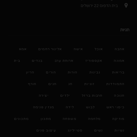
בית הדפוס 22 ירושלים
תגיות
אהבה
אוכל
אישה
אלינור רחמים
אמא
אמונה
אקססוריז
ארוחת ערב
בגדים
בית
בריאות
גבינות
הורות
הורים
הריון
התמודדות
זוגיות
חג
חגים
חורף
חנוכה
חרבות ברזל
ילדים
יצירה
כיסוי ראש
לבוש
לידה
מגזין פנימה
מוזיקה
מלחמה
משפחה
מתכון
מתכונים
נשיות
נשים
סטיילינג
עיצוב פנים