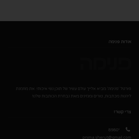
אודות פנימה
פורטל 'פנימה' מביא אלייך עולם עשיר של תוכן נשי איכותי. את מוזמנת
ליהנות מכתבות, טורים ומגזינים מאת נבחרת הכותבות שלנו!
צרי קשר!
*8980
pnima.sherut@gmail.com