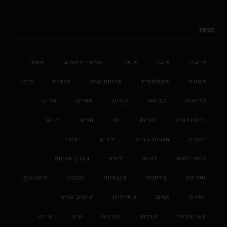
תגיות
אהבה
אוכל
אישה
אלינור רחמים
אמא
אמונה
אקססוריז
ארוחת ערב
בגדים
בית
בריאות
גבינות
הורות
הורים
הריון
התמודדות
זוגיות
חג
חגים
חורף
חנוכה
חרבות ברזל
ילדים
יצירה
כיסוי ראש
לבוש
לידה
מגזין פנימה
מוזיקה
מלחמה
משפחה
מתכון
מתכונים
נשיות
נשים
סטיילינג
עיצוב פנים
עם ישראל
פנימה
קורונה
קיץ
שירה