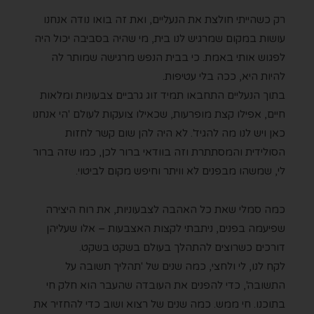
רק כשהייתי חולצת את הנעליים, ואת זה בואו נודה אנחנו
עושות במקום שמרגיש לנו בית, מי שהיה בסביבה יכול היה
לפגוש אותי באמת. כי בבית הנפש מרגישה שמותר לה
להיות היא, ככה בלי עטיפות.
בתוך הנעליים התחבאו תמיד זוג גרביים צבעוניות ומלאות
חיים, אפילו קצת מופרעות, שכאילו צועקות לעולם 'הי אנחנו
כאן ויש לנו מה להגיד'. לא היה להן שום קשר לחזות
הסולידית והמסתתרת וזה בוודאי ברור לכן, כמו שזה ברור
לי, שמשהו מבפנים לא וויתר וחיפש מקום לביטוי.
כמה סמלי שאת כל האהבה לצבעוניות, את רוח היצירה
שפיעמה בפנים, ניתבתי לקצות האצבעות – אלו שעליהן
דורכים כשרוצים להתהלך בעולם בשקט בשקט.
לקח לנו, לי ולחצי, כמה שנים של 'תהליך תשובה על
התשובה', כדי להפנים את העובדה שהעבר הוא חלק חי
בתוכנו. חי ממש.
כמה שנים של רצוא ושוב כדי להחזיר את