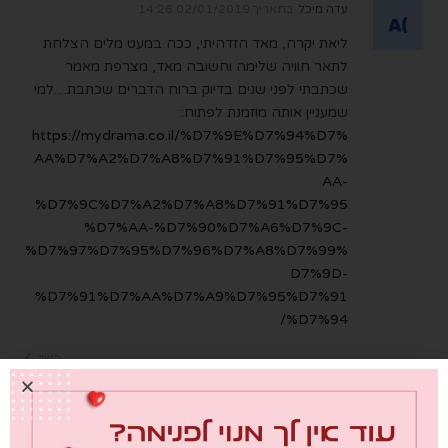
עדה מיכל
בתאריך
02/01/2019 14:26
ליאת יקרה, מאד הזדהיתי, ככה במעט מלים הצלחת
לתאר חוויה שלימה וחשובה מאד, מצרפת מאמר
שכתבתי לפני שנים בדיוק ברוח הדברים שכתבת…למי
שמעניין אותה מוזמנת לפתוח:
https://mydrama.co.il/%D7%9E%D7%94%D7%
AA%D7%A2%D7%A8%D7%91%D7%95%D7%
AA-
%D7%9C%D7%A2%D7%A8%D7%91%D7%95
%D7%AA-%D7%90%D7%A6%D7%9C-
%D7%97%D7%95%D7%96%D7%A8%D7%99%
D7%9D-
%D7%91%D7%AA%D7%A9%D7%95%D7%91
%D7%94/
השב
הדסה
בתאריך
03/01/2019 22:04
כאחת שחיה בעולם הזה, הזדהיתי מאוד עם התחושות,