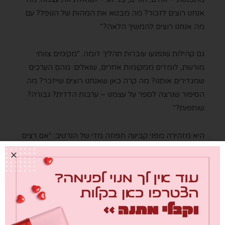
אנחנו רוצים לזכור? מה מבטא את המהות של הנופל? עם
מה אנחנו רוצים להמשיך הלאה?"
גם קהילות שנפגעו עוברות תהליך דומה. "מקימים צוותי
מורשת, לומדים ממקומות אחרים, שואלים: מהם הערכים
שמגדירים אותנו? מה קרה כאן שאנחנו רוצים שייזכר? מה
הסיפור שנרצה לספר על עצמנו – ערבות הדדית? גבורה?
שותפות?"
היא מזהירה מפני קביעה חפוזה מדי של הנרטיב: "אם רצים
מהר מדי למסקנות, אפשר לטעות ואפילו להזיק לסיפור
ולזהוּת שאתה מנסה לשמר. לכן מתעדים הכול, ואז, לאט
ובהדרגה, מתחיל תהליך ההתגבשות. אנחנו יושבים עם
המשפחות, עם הקהילות, ומדהים לראות איך הסיפור הולך
ונרקם". ובמשימה הזו, המטרה היא גם הדרך. "העיקר
מבחינתנו הוא לא רק מה ייכנס בסוף, אלא איך להגיע לשם