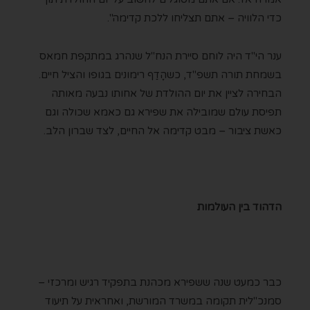
כדי הלוויה – אתם תצליחו ללכת קדימה".
ענר הי"ד היה לוחם סיירת הנח"ל שנהרג במתקפת חמאס
בשמחת תורה תשפ"ד, כשהָדַף רימונים בגופו והציל חיים.
הבחירה לציין את יום ההולדת של אחותו נבעה מאותה
תפיסת עולם שמובילה את שפירא גם כאמא שכולה וגם
כאשת ציבור – מבט קדימה אל החיים, לצד שברון הלב.
הדהוד בין העולמות
כבר כמעט שנה ששפירא מכהנת בתפקיד רגיש ומרכזי –
סמנכ"לית תקומה במשרד המורשת, ואחראית על תיעוד