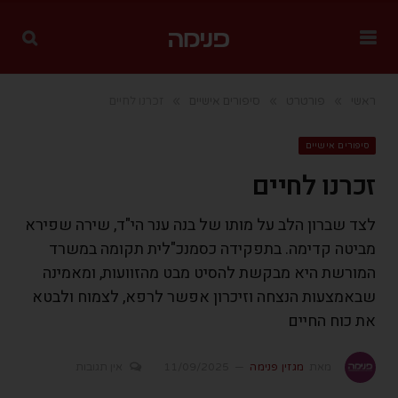
»
»
»
ראשי
פורטרט
סיפורים אישיים
זכרנו לחיים
סיפורים אישיים
זכרנו לחיים
לצד שברון הלב על מותו של בנה ענר הי"ד, שירה שפירא
מביטה קדימה. בתפקידה כסמנכ"לית תקומה במשרד
המורשת היא מבקשת להסיט מבט מהזוועות, ומאמינה
שבאמצעות הנצחה וזיכרון אפשר לרפא, לצמוח ולבטא
את כוח החיים
מאת
מגזין פנימה
11/09/2025
אין תגובות