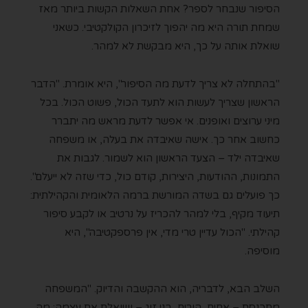
הסיפור שנבחר לספר? אחת השאלות הקשות ביותר מאז
שמחת תורה היא מה יהפוך לזיכרון הקולקטיבי. כשאני
שואלת אותה על כך, היא מבקשת לא למהר.
"בהתחלה לא צריך לדעת מה הסיפור", היא אומרת. "הדבר
הראשון שצריך לעשות הוא לתעד הכול, פשוט הכול. בכל
מיני ערוצים ואופנים. אי אפשר לדעת מראש מה יתברר
כחשוב אחר כך. אישה שאיבדה את בעלה, או משפחה
שאיבדה ילד – הצעד הראשון הוא לשמור. לגבות את
התמונות, ההודעות, היצירות, קודם כול, כדי שזה לא ייעלם".
כך פועלים גם בשדה המורשת ברמה הלאומית והקהילתית:
תיעוד מקיף, בלי למהר להכריז על נרטיב או לקבע סיפור
קהילתי. "הכול עדיין טרי מדי, אין פרספקטיבה", היא
מוסיפה.
השלב הבא, לדבריה, הוא ההקשבה והדיוק. "המשפחה
מתכנסת – אחים, הורים, בני זוג – ושואלת את עצמה: מה