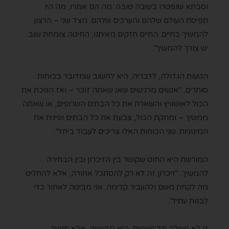
וסבתא שנפטרו בשיבה טובה: מה הם אמרו, מה היו
תפיסת העולם שלהם והערכים שלהם. מצד שני – הרצון
להמשיך בחיים. החיים חזקים מאיתנו, החיטה צומחת שוב.
יש צורך להמשיך".
הטעות הגדולה, לדבריה, היא לחשוב שמדובר בכוחות
סותרים. "אנשים מרגישים שאו שאתה זוכר – ואז הפכת את
הכול לאושוויץ והשארת את כל הבתים השרופים, או שאתה
ממשיך – ומחקת הכול, צבעת את כל הבתים ופינית את
המיגוניות. שני הכוחות האלו צריכים לעבוד ביחד".
המורשת היא החוט שקושר בין הזיכרון ובין הבחירה
להמשיך. "זיכרון זה לא רק להסתכל אחורה, אלא להחליט
מה לקחת משם ולהעביר קדימה. אני מביטה לאחור כדי
לבנות עתיד".
זו לא פעולה חד־פעמית, היא מדגישה, אלא תנועה