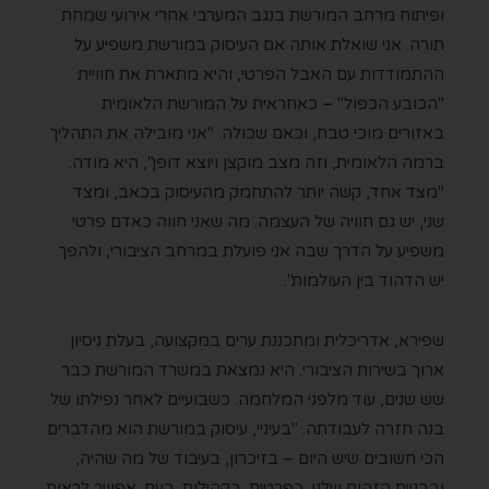
ופיתוח מרחב המורשת בנגב המערבי אחרי אירועי שמחת
תורה. אני שואלת אותה אם העיסוק במורשת משפיע על
ההתמודדות עם האבל הפרטי, והיא מתארת את חוויית
"הכובע הכפול" – כאחראית על המורשת הלאומית
באזורים מוכי טבח, וכאם שכולה. "אני מובילה את התהליך
ברמה הלאומית, וזה מצב מוקצן ויוצא דופן", היא מודה.
"מצד אחד, קשה יותר להתחמק מהעיסוק בכאב, ומצד
שני, יש גם חוויה של העצמה. מה שאני חווה כאדם פרטי
משפיע על הדרך שבה אני פועלת במרחב הציבורי, ולהפך.
יש הדהוד בין העולמות".
שפירא, אדריכלית ומתכננת ערים במקצועה, בעלת ניסיון
ארוך בשירות הציבורי. היא נמצאת במשרד המורשת כבר
שש שנים, עוד מלפני המלחמה. כשבועיים לאחר נפילתו של
בנה חזרה לעבודתה. "בעיניי, עיסוק במורשת הוא מהדברים
הכי חשובים שיש היום – בזיכרון, בעיבוד של מה שהיה,
ובבניית הזהות שלנו. כפרטים, כקהילות, כעם. אפשר לראות