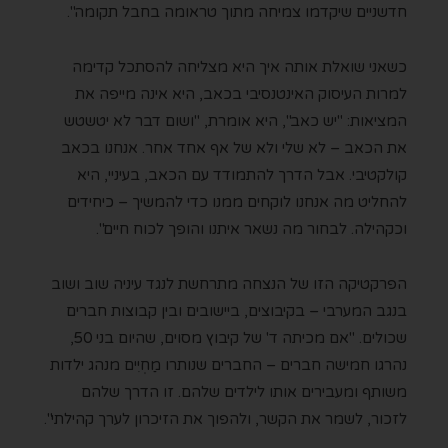
חדשניים שיקדמו צמיחה מתוך טראומה בחבל תקומה".
כשאני שואלת אותה איך היא מצליחה להסתכל קדימה
למרות העיסוק האינטנסיבי בכאב, היא אינה מייפה את
המציאות: "יש כאב", היא אומרת, "ושום דבר לא יטשטש
את הכאב – לא שלי ולא של אף אחד אחר. אנחנו בכאב
קולקטיבי. אבל הדרך להתמודד עם הכאב, בעיניי, היא
להחליט מה אנחנו לוקחים ממנו כדי להמשיך – כיחידים
וכקהילה. לבחור מה נשאר איתנו והופך לכוח חיים".
הפרקטיקה הזו של הנצחה מתרחשת לנגד עיניה שוב ושוב
בנגב המערבי – בקיבוצים, ביישובים ובין קבוצות חברים
שכולים. "אם מכיתה ד' של קיבוץ מסוים, שהיום בני 50,
נהרגו חמישה חברים – החברים שנותרו מַחְיִים מנהג ילדות
משותף ומעבירים אותו לילדים שלהם. זו הדרך שלהם
לזכור, לשמר את הקשר, ולהפוך את הזיכרון לערך קהילתי".