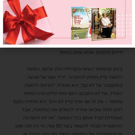
באופן שבונה חוסן ואמון ותורם לתהליך השיקום. הדרך היא
חלק מהתוצאה".
במלחמה הנוכחית, התהליך קורה כשהאירוע עדין מתגלגל.
"אני אומרת את זה בכל הרצאה ומתפללת שזו תהיה
הפעם האחרונה, אבל אנחנו עדיין בתוך האירוע. יש חטופים,
חיילים נלחמים. אנחנו עמוק בפנים".
בזמן שהסיפור האישי והקהילתי הולך ונרקם, הסיפור
הלאומי עדיין ממתין להתבהר. "ה'יד ושם' של שבעה
באוקטובר עוד לא קם", היא אומרת. "הנרטיב הלאומי,
האחיד, עוד לא התגבש. האם ומתי יוחלט מהו הסיפור
שיסופר – את זה אף אחד עדיין לא יודע". היא מותירה מקום
לזמן ולאלו שיבואו אחריה להשלים את המלאכה, אבל
משתדלת לצייד אותם ככל האפשר. "אני לא יודעת מה
ההיסטוריה תבחר להשאיר בעוד 50 שנה, מי יהיו חנה סנש
או טרומפלדור של התקופה הזאת. מה יהיה מצדה או