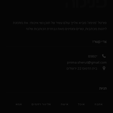
פורטל 'פנימה' מביא אלייך עולם עשיר של תוכן נשי איכותי. את מוזמנת
ליהנות מכתבות, טורים ומגזינים מאת נבחרת הכותבות שלנו!
צרי קשר!
*8980
pnima.sherut@gmail.com
בית הדפוס 22 ירושלים
תגיות
אהבה
אוכל
אישה
אלינור רחמים
אמא