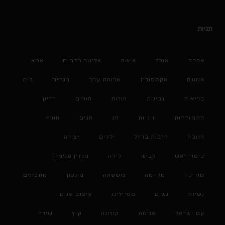
תגיות
אהבה
אוכל
אישה
אלינור רחמים
אמא
אמונה
אקססוריז
ארוחת ערב
בגדים
בית
בריאות
גבינות
הורות
הורים
הריון
התמודדות
זוגיות
חג
חגים
חורף
חנוכה
חרבות ברזל
ילדים
יצירה
כיסוי ראש
לבוש
לידה
מגזין פנימה
מוזיקה
מלחמה
משפחה
מתכון
מתכונים
נשיות
נשים
סטיילינג
עיצוב פנים
עם ישראל
פנימה
קורונה
קיץ
שירה