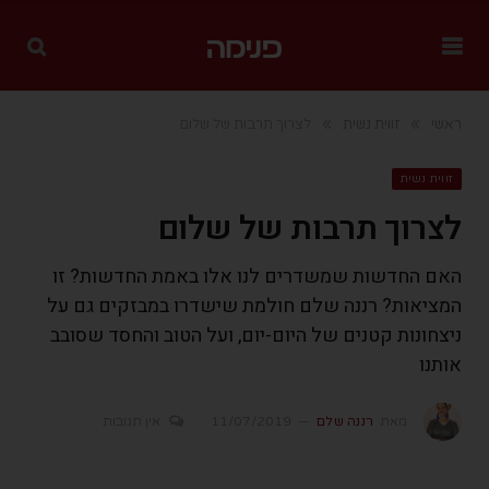
»
»
ראשי
זווית נשית
לצרוך תרבות של שלום
זווית נשית
לצרוך תרבות של שלום
האם החדשות שמשדרים לנו אלו באמת החדשות? זו
המציאות? רננה שלם חולמת שישדרו במבזקים גם על
ניצחונות קטנים של היום-יום, ועל הטוב והחסד שסובב
אותנו
מאת
רננה שלם
11/07/2019
אין תגובות