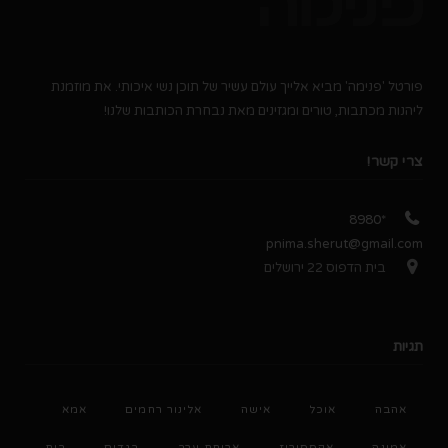
פורטל 'פנימה' מביא אלייך עולם עשיר של תוכן נשי איכותי. את מוזמנת
ליהנות מכתבות, טורים ומגזינים מאת נבחרת הכותבות שלנו!
צרי קשר!
*8980
pnima.sherut@gmail.com
בית הדפוס 22 ירושלים
תגיות
אהבה
אוכל
אישה
אלינור רחמים
אמא
אמונה
אקססוריז
ארוחת ערב
בגדים
בית