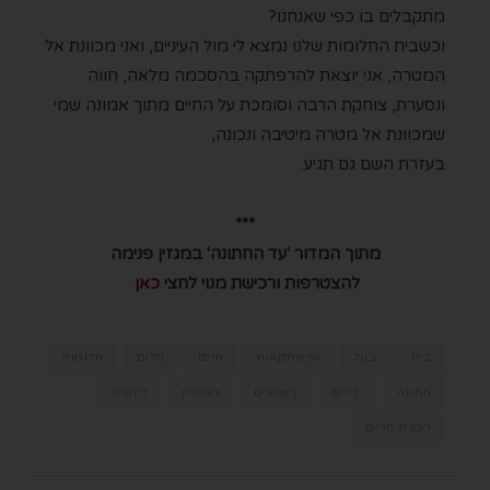
מתקבלים בו כפי שאנחנו?
וכשבית החלומות שלנו נמצא לי מול העיניים, ואני מכוונת אל
המטרה, אני יוצאת להרפתקה בהסכמה מלאה, חווה
ונסערת, צוחקת הרבה וסומכת על החיים מתוך אמונה שמי
שמכוונת אל מטרה מיטיבה ונכונה,
בעזרת השם גם תגיע.
***
מתוך המדור 'עד החתונה' במגזין פנימה
להצטרפות ורכישת מנוי לחצי
כאן
בית
בעל
הרפתקאות
חיים
חלום
חלומות
חתונה
ילדים
נישואים
נישואין
רווקות
רכבת הרים