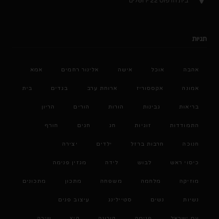
בית הדפוס 22 ירושלים
תגיות
אהבה
אוכל
אישה
אלינור רחמים
אמא
אמונה
אקססוריז
ארוחת ערב
בגדים
בית
בריאות
גבינות
הורות
הורים
הריון
התמודדות
זוגיות
חג
חגים
חורף
חנוכה
חרבות ברזל
ילדים
יצירה
כיסוי ראש
לבוש
לידה
מגזין פנימה
מוזיקה
מלחמה
משפחה
מתכון
מתכונים
נשיות
נשים
סטיילינג
עיצוב פנים
עם ישראל
פנימה
קורונה
קיץ
שירה