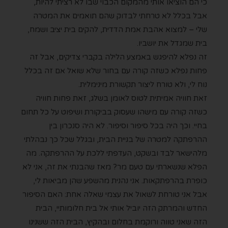
כי הם הוציאו אותי מהמקום הכבוי שבו לא רציתי להיות,
אבל בכלל לא טרחתי לבדוק שהם תואמים את המטרה
שלי – למצוא אהבת אמת הדדית, להקים בית יציב ושמח,
בית שמגדל את יושביו.
זה נפלא להיפגש באמצע הלילה בקברי צדיקים, אבל זה
פחות נפלא כשזה קורה עם בחור שלא שואל אם זה בכלל
נוח לי, ולא טורח ליצור תקשורת מינימלית.
זאת חוויה אמיתית לטוס לאומן בשלג, זאת פחות חוויה
כשזה קורה עם מישהו שעסוק בביקורת ושיפוט על כל תחום
בחיי. וכך היה בכל סיפור וסיפור. לא היה סנכרון בין
ההרפתקה למטרה של בניית הבית, ובגלל שכל כך נבהלתי
מלהישאר לבד ובשקט, העדפתי ללכת על ההרפתקה. מה
הפלא שנשארתי עם טעם מר? מאז שהבנתי את זה, אני לא
כופרת בהרפתקאות. אני נהנית מהשפע שהן מביאות לי,
אבל אני טורחת לשאול את עצמי שאלה אחת: האם הסיפור
החדש והמרתק הזה יוביל אותי אל בית חלומותיי, הבית
הזה שאני טווה ורוקמת בחלום ובהקיץ, הבית הזה ששנינו