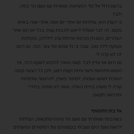
ברעש גדול אל קיר המציאות. נשארתי עם טעם מר בפה,
ולבד.
כי העניין הוא, שלחיות יום אחרי יום ושנה אחרי שנה באותו
מקום, זה דבר שעלול לייאש ולכבות קצת. בכל יום ויום אחר
הצהריים, כשכולן מכינות ארוחת ערב לילדיהן, מקלחות
ונשיקת לילה טוב, עובר בי גל עמום של צער. הנה, גם היום
זה לא קרה לי.
גם היום אני עדיין לבד. קשה מאוד להיכנע לשקט הזה, אז
הנפש מחפשת פיצוי וחיוּת וקצת רעש, ולכן כל הצעה קטנה
הופכת לשישו-ושמחו, לסיפור מעניין, להרגשה שלפחות
קורה לי משהו בחיים האלה, שאני לא ספונה בחדרי
ומרגישה תקועה.
אל בית חלומותיי
כשהבנתי שנותרתי עם טעם מר מההרפתקאות, הצלחתי
לראות שעד היום נשביתי בקסמיהם של הסיפורים המעניינים