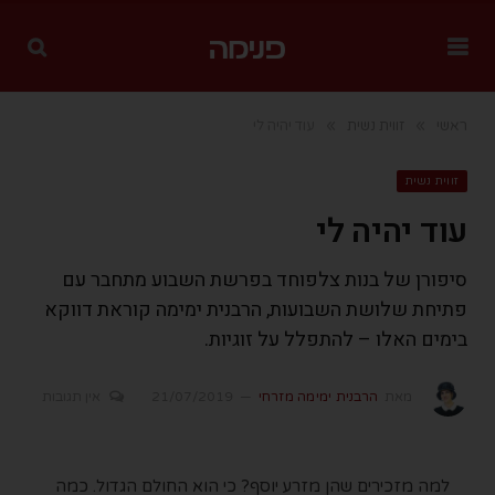
»
»
ראשי
זווית נשית
עוד יהיה לי
זווית נשית
עוד יהיה לי
סיפורן של בנות צלפוחד בפרשת השבוע מתחבר עם
פתיחת שלושת השבועות, הרבנית ימימה קוראת דווקא
בימים האלו – להתפלל על זוגיות.
מאת
הרבנית ימימה מזרחי
21/07/2019
אין תגובות
למה מזכירים שהן מזרע יוסף? כי הוא החולם הגדול. כמה