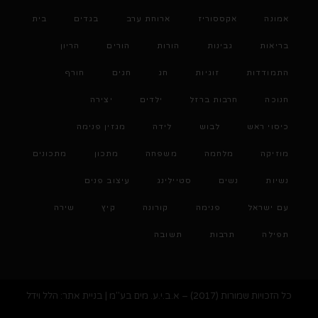
אמונה
אקססוריז
ארוחת ערב
בגדים
בית
בריאות
גבינות
הורות
הורים
הריון
התמודדות
זוגיות
חג
חגים
חורף
חנוכה
חרבות ברזל
ילדים
יצירה
כיסוי ראש
לבוש
לידה
מגזין פנימה
מוזיקה
מלחמה
משפחה
מתכון
מתכונים
נשיות
נשים
סטיילינג
עיצוב פנים
עם ישראל
פנימה
קורונה
קיץ
שירה
תפילה
תרבות
תשובה
כל הזכויות שמורות (2017) – א.ב.י.ע. מים בע"מ | בניית אתר: הלל וידל