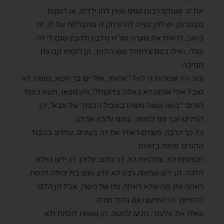
את זו. פעמים רבות נשים שאין להן ילדים, או רווקות
מבוגרות, יש להן נטייה להתרחק זו מחברתה של זו. זה
כואב, לראות את שערה של זו מלבין ולהבין שגם לי זה
יקרה. ואילו בנות צלפחד עשו ההפך. הן הקימו קבוצת
תמיכה.
ומה היו אומרות זו לזו? "אחותי, אולי יש בך חטא, משהו לא
טוב? אולי אנחנו לא כאלה צדיקות?". והן מצאו: חטא כיבוד
הורים. "בואו נעשה משהו בשביל הכבוד של אבא", הן
החליטו וכך פנו למשה, בשם עלבון אביהן.
כל כך הרבה פעמים ראיתי את זה בעיניים. שדרוג בכבוד
ההורים פותח בזוגיות.
חכמניות היו, צדקניות היו. כך כתוב עליהן. הן ידעו נפלא
הלכה. הן ידעו שמשה רבנו לא יודע שגם בת יכולה לרשת.
ראתה עינן מה שלא ראתה עינו של משה. אבל הן הלכו
להתייעץ. הן התייעצו עם גדולי תורה.
שאלו את אלעזר, הגיעו למשה. הן נשארו דוסיות ולא