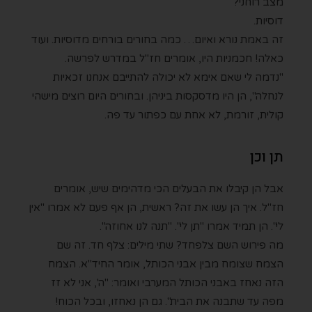
מצב רוחני?
דוסיות.
זה באמת נורא ואיום… כמה בחורים בורחים מדוסיות. ועוד
כאלה! חכמניות היו, אומרים חז"ל במדרש לפרשה.
"נדמה לי שאם אימא לא יכולה להתייבם אנחנו זכאיות
לנחלה", הן היו מדסקסות ביניהן. ובחורים היום רוצים מישהי
קולית, זורמת, לא אחת עם כפתור עד פה.
תן וכן
אבל הן קיבלו את הבעלים הכי מדהימים שיש, אומרים
חז"ל. איך הן עשו את זה? ראשית, הן אף פעם לא אמרו "אין
לי". הן תמיד אמרו "תן לי". "תנה לנו אחוזה".
מה פירוש השם צלפחד? שתי מילים: צלף חד. זה שם
הצמח שצומח מבין אבני הכותל, אומר החיד"א. הצמח
הזה נאחז באבני הכותל המערבי ואומר: "ה', אני לא זז
מפה עד שתבנה את הבית". גם הן נאחזו, ובכל הכוח!