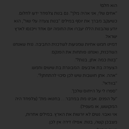
הוא חלם!
"אחים שלי, אני אהיה מלך". גם בנות צלפחד ידעו לחלום.
כשיעקב מברך את יוסף במילים "בנות צעדה עלי שור", הוא
יודע שהבנות הללו יעברו את החומה יום אחד וייכנסו לארץ
ישראל.
דמיינו חמש אחיות שמגיעות לשדכנית החביבה. נניח שאנחנו
השדכנית, ואנחנו פותחות את הפנקס.
"ּבְנות כמה אתן, בנות?".
הצעירה בת ארבעים. המבוגרת בת שישים וחמש.
"אהה. אתן חושבות שיש לכן סיכוי להתחתן?".
"בוודאי".
"ספרו לי על הייחוס שלכן".
"על הפנים. אבינו מת במדבר… בחטאו מת" (צלפחד היה
המקושש, או מעפיל).
אוי ואבוי. נשים לא יורשות את הארץ. במילים אחרות,
מצבכן קשה, בנות. אפילו דירה אין לכן.