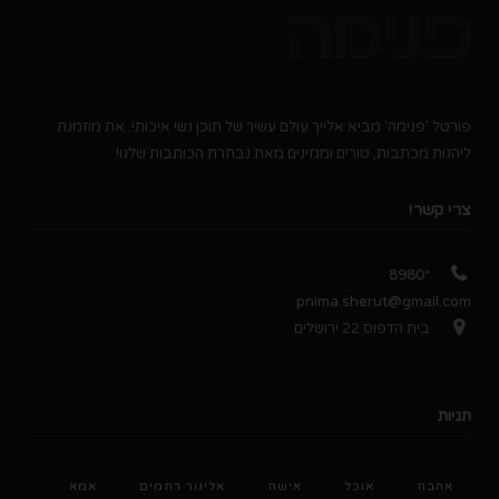
פורטל 'פנימה' מביא אלייך עולם עשיר של תוכן נשי איכותי. את מוזמנת
ליהנות מכתבות, טורים ומגזינים מאת נבחרת הכותבות שלנו!
צרי קשר!
*8980
pnima.sherut@gmail.com
בית הדפוס 22 ירושלים
תגיות
אהבה
אוכל
אישה
אלינור רחמים
אמא