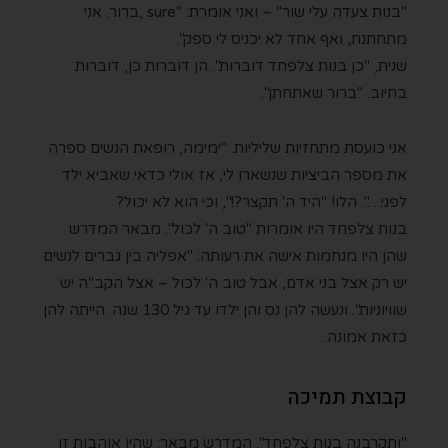
"בנות צעדה עלי שור" – ואני אומרת: "sure ,ברור. אני
מתחתנת, ואף אחד לא יכניס לי ספק".
שנית, "כן בנות צלפחד דוברות". הן דוברות כן, דוברות
בחיוב. "ברור שאתחתן".
אני כועסת מתחזיות שליליות. "ימימה, רופאת הנשים ספרה
את מספר הביציות שנשארו לי, אז אולי כדאי שאביא ילד
לפני…". הלו! "היד ה' תקצר?!", וכי הוא לא יכול?
בנות צלפחד היו אומרות "טוב ה' לכול". מבאר המדרש
שהן היו מנחמות אישה את רעותה: "אפליה בין גברים לנשים
יש רק אצל בני אדם, אבל טוב ה' לכול – אצל הקב"ה יש
שוויוניות". ונעשה להן נס והן ילדו עד גיל 130 שנה. הייתה להן
כזאת אמונה.
קבוצת תמיכה
"ותקרבנה בנות צלפחד". המדרש מבאר: שהיו אוהבות זו