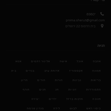
*8980
pnima.sherut@gmail.com
בית הדפוס 22 ירושלים
תגיות
אהבה
אוכל
אישה
אלינור רחמים
אמא
אמונה
אקססוריז
ארוחת ערב
בגדים
בית
בריאות
גבינות
הורות
הורים
הריון
התמודדות
זוגיות
חג
חגים
חורף
חנוכה
חרבות ברזל
ילדים
יצירה
כיסוי ראש
לבוש
לידה
מגזין פנימה