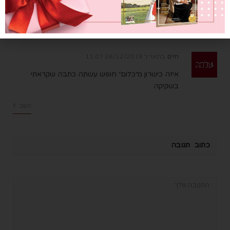
אדירה
השב
חיים
בתאריך
28/12/2018 11:07
איזה כישרון מ״כלום״ חופש עשתה כתבה שקראתי
בשקיקה
השב
כתוב תגובה