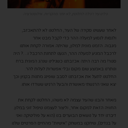
גילינו עיר רגילה לחלוטין, לא יותר מהקריות. אילוסטרציה
לאחר שעשינו סקירה של העיר, החלטנו לא להתאכזב,
ולנסות לנסוע למעלה ההר כדי לקבל מבט אחר
מגבוה.
הזמנו מונית למלון, שהיתה אמורה לקחת אותנו
לרכבל המגיע למעלה ההר, הגענו לתחנת הרכבל ו…? היה
סגור! מה רבה היתה אכזבתנו כשגילינו שנהג המונית ברח
ונותרנו באמצע שום מקום ובלי אפשרות לעלות להר.
החלטנו לתעל את אכזבתנו לסבב שופינג מתנות בקניון וכך
יצא שאני הרגשתי מאושרת והבעל הרגיש ששדדו אותו.
מאחר והבנו שהעיר עצמה לא משהו, החלטנו לקחת את
החוויה הזאת למקום אחר, וליצור לעצמנו טיפול זוגי במלון.
דיברנו יחד על נושאים הבוערים בנו (הוא על פוליטיקה ואני
על בגדים), שיחקנו במשחק "אישיות" מהחיים הפרטיים שלנו