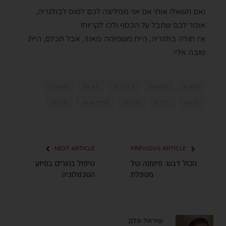
ואם תשאלו אותי אם אני ממליצה לכם לטוס לבולגריה,
אומר לכם שחבל על הכסף ולכו לקריות!
אז תודה בולגריה, היית משמימה מאוד, אבל תכלס, היית
טובה אליי.
אהבה
אירופה
בולגריה
זוגיות
חופשה
טיסה
ילדים
קריות
קרית אתא
שיחה
NEXT ARTICLE
PREVIOUS ARTICLE
הכול דבש: מיומנה של
טיפול בהורים בסיוע
מטפלת
הטכנולוגיה
שיראל פלק