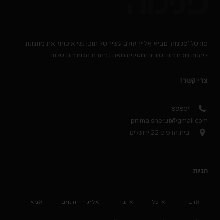
פורטל 'פנימה' מביא אלייך עולם עשיר של תוכן נשי איכותי. את מוזמנת
ליהנות מכתבות, טורים ומגזינים מאת נבחרת הכותבות שלנו!
צרי קשר!
*8980
pnima.sherut@gmail.com
בית הדפוס 22 ירושלים
תגיות
אהבה
אוכל
אישה
אלינור רחמים
אמא