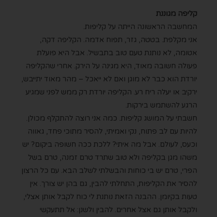
קליפה מגוננת
המחשבה הראשונה הייתה על קליפות.
אני מקלפת. בטטה, גזר, תפוח אדמה. הקליפה דקה,
אטומה, לא נותנת טעם טוב בתבשיל. אבל היא פועלת
פעולה חשובה מאוד, היא מגינה על הירק. אחרי שהקליפה
יורדת הוא כבר לא מוגן ואם לא ייאכל – מהר מאוד יתייבש,
ירקיב או יעלה ריח רע. הקליפה יורדת רק ממש לפני שמגיע
הרגע להשתמש בירקות.
חשבתי על המושג קליפות. כמה אני רוצה להתקלף מכולן.
להיות עם לב פתוח, נקי ואמיתי, להסיר מתוכי פחד, גאווה
וכעס, לעולם. אבל מה איתי? ללכת ככה חשופה ביקום? יש
משהו מגן בקליפה ולא טוב שתרד טרם זמנה, טרם בשל
הפרי, טרם יש בי כוחות והבשלתי לשלב הבא. עם כל הרצון
להסיר את הקליפות, התחלתי להבין, גם בהן יש צורך. אין
טעות בקיומן. ההבנה הזאת נותנת לי כוח לקבל אותן אצלי,
ולקבל אותן גם אצל אחרים. להבין ולשנן: אל תתעקשי