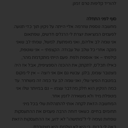
להוריד קליפות טרם זמנן.
סוף לפני התחלה
מחשבה נוספת שזרמה אליי הייתה על ניקיון תוך כדי תנועה.
לפעמים המציאות יוצרת לי הרגלים חדשים, שפתאום
אני שמה לב אליהם, ואני מופתעת. למשל, שמתי לב שאני
מנקה אחרי כל שלב של עבודה. הקצפתי – אני שוטפת,
קילפתי – אני אוספת ולפח. פעם הייתי מתקדמת מהר,
כאילו תכל'ס, לתקתק את ההכנה הספציפית, אבל אז היה
מצטבר עומס, בלגן. עכשיו גם אם אני רוצה – אין לי מקום
במטבח הפיצי שלי, ואני שמה לב עד כמה זה משחרר. עד
כמה הניקיון הוא חלק מהדבר עצמו – גם במיותר שלו אני
מטפלת מיד ולא משאירה לזמן אחר.
המחשבה הזאת לקחה אותי להתנהלות שלי בכל מיני
תחומים בחיים. כשאני דוחה הרבה פעמים את ההתעסקות
שפחות נעימה לי ל"מתישהו" לא ידוע, אז ההתעסקות הזאת
באה לי בבום, כי היא לא נעלמת. היא מצטברת.