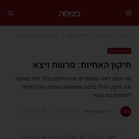
»
»
»
ראשי
זווית נשית
פרשה ואישה
תיקון האחיות: פרשת ויצא
פרשה ואישה
תיקון האחיות: פרשת ויצא
מה זכתה לאה שאומרים את התיקון שלה יותר מאשר
את תיקון רחל? בזכות ששינתה בעצמה את גזירתה
להתחתן עם עשיו
מאת
מערכת פנימה
16/11/2018
אין תגובות
"אָמַר אַבְרָהָם לִפְנֵי הַקָּדוֹשׁ בָּרוּךְ הוּא, רִבּוֹנוֹ שֶׁל