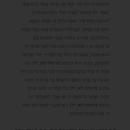
הוֹצֵאתִיהָ לְחֶרְפָּה. וּמָה אֲנִי שֶׁאֲנִי בָּשָׂר וָדָם עָפָר
וָאֵפֶר לֹא קִנֵּאתִי לַצָּרָה שֶׁלִּי וְלֹא הוֹצֵאתִיהָ
לְבוּשָׁה וּלְחֶרְפָּה, וְאַתָּה מֶלֶךְ חַי וְקַיָּם, רַחֲמָן,
מִפְּנֵי מָה קִנֵאתָ לַעֲבוֹדַת כּוֹכָבִים שֶׁאֵין בָּהּ מַמָּשׁ,
וְהִגְלֵיתָ בָּנַי וְנֶהֶרְגוּ בַּחֶרֶב וְעָשׂוּ אוֹיְבִים בָּם
כִּרְצוֹנָם. מִיָּד נִתְגַּלְגְּלוּ רַחֲמָיו שֶׁל הַקָּדוֹשׁ בָּרוּךְ
הוּא וְאָמַר, בִּשְׁבִילֵךְ רָחֵל אֲנִי מַחֲזִיר אֶת יִשְׂרָאֵל
לִמְקוֹמָן, הֲדָא הוּא דִכְתִיב
(ירמיה לא, יד)
: כֹּה
אָמַר ה' קוֹל בְּרָמָה נִשְׁמָע נְהִי בְּכִי תַמְרוּרִים רָחֵל
מְבַכָּה עַל בָּנֶיהָ מֵאֲנָה לְהִנָּחֵם עַל בָּנֶיהָ כִּי אֵינֶנּוּ.
וּכְתִיב
(ירמיה לא, יד)
: כֹּה אָמַר ה' מִנְעִי קוֹלֵךְ
מִבֶּכִי וְעֵינַיִךְ מִדִּמְעָה כִּי יֵשׁ שָׂכָר לִפְעֻלָּתֵךְ וגו',
וּכְתִיב
(ירמיה לא, יד)
: וְיֵשׁ תִּקְוָה לְאַחֲרִיתֵךְ נְאֻם
ה' וְשָׁבוּ בָנִים לִגְבוּלָם.