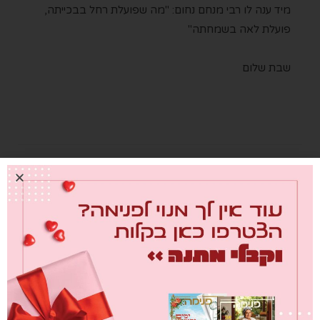
מיד ענה לו רבי מנחם נחום: "מה שפועלת רחל בבכייתה,
פועלת לאה בשמחתה"
שבת שלום
NEXT ARTICLE
PREVIOUS ARTICLE
זו ילדותי השניה
שילוב ראוי
מערכת פנימה