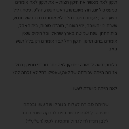
תיקון לאה מאשר את תיקון חצות – את תיקון לאה אומרים
כמעט כול יום, חוץ משבתות, ראש השנה, יוה"כ, פסח,ו ליל
תשע באב; לעומת תיקון רחל שלא אומרים גם בראש חודש,
עשרת ימי תשובה, ימי העומר, חוה"מ סוכות, בית האבל,
בית החתן, שנת שמיטה בארץ ישראל, וכל הימים שאין
אומרים בהם תחנון. תיקון רחל לבד אומרים רק בליל תשע
באב.
כלומר,נראה לכאורה שתיקון לאה יותר מרכזי מתיקון רחל.
אז מה הייתה עבודתה של לאה,שאפילו רחל לא זכתה לה?
לאה הייתה מיועדת לעשיו:
שהיתה סבורה לעלות בגורלו של עשו ובכתה
שהיו הכל אומרים שני בנים לרבקה ושתי בנות
ללבן הגדולה לגדול והקטנה לקטן(רש"י,י"ז)