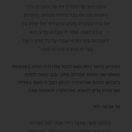
עוֹלָם מִפְּנֵי מָה הִגְלֵיתָ אֶת בָּנַי וּמְסַרְתָּן בִּידֵי
הָאֻמּוֹת וַהֲרָגוּם בְּכָל מִיתוֹת מְשֻׁנּוֹת, וְהֶחֱרַבְתָּ
אֶת בֵּית הַמִּקְדָּשׁ מָקוֹם שֶׁהֶעֱלֵיתִי אֶת יִצְחָק בְּנִי
עוֹלָה לְפָנֶיךָ. אָמַר לוֹ הַקָּדוֹשׁ בָּרוּךְ הוּא
לְאַבְרָהָם בָּנֶיךָ חָטְאוּ וְעָבְרוּ עַל כָּל הַתּוֹרָה וְעַל
עֶשְׂרִים וּשְׁתַּיִם אוֹתִיּוֹת שֶׁבָּהּ"
המדרש מתאר ניסיון נואש לבטל את גזרת הגלות באמצעות
משפט שבו מנסים אברהם,יצחק ,יעקב ומשה לתלות
בזכותם ולבטל את הגזרה. לכולם הקב"ה משיב בשלילה
ואף מביא עדים לטענתו, את התורה והאותיות שבה.
עד שבאה רחל.
בְּאוֹתָהּ שָׁעָה קָפְצָה רָחֵל אִמֵּנוּ לִפְנֵי הַקָּדוֹשׁ
בָּרוּךְ הוּא וְאָמְרָה רִבּוֹנוֹ שֶׁל עוֹלָם, גָּלוּי לְפָנֶיךָ