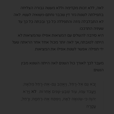
לאה, ללא זכות מקדימה וללא מעשה גבורה הצליחה
בתפילתה לשנות גזר דין שכבר נחתם-נישואיה לעשיו. לאה
לא התבלבלה מזה והתפללה כל כך ובכתה כל כך עד
שעיניה התרככו.
היא סירבה להשלים עם המציאות אפילו שהמציאות לא
הייתה לטובתה,אך לאה יותר מכול אחד אחר הראתה שעל
ידי תפילה אפשר לשנות אפילו את המציאות.
מעבר לכך לאורך כול השנים לאה הייתה השנוא מבין
הנשים:
יָּבֹא גַּם אֶל-רָחֵל, וַיֶּאֱהַב גַּם-אֶת-רָחֵל מִלֵּאָה;
וַיַּעֲבֹד עִמּוֹ, עוֹד שֶׁבַע-שָׁנִים אֲחֵרוֹת.
לא
וַיַּרְא
יְהוָה כִּי-שְׂנוּאָה לֵאָה, וַיִּפְתַּח אֶת-רַחְמָהּ; וְרָחֵל,
עֲקָרָה