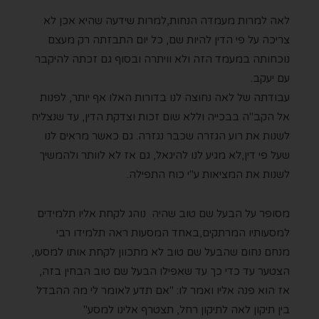
לאה למרות מעמדה הנחות,למרות שידעה שהיא אכן לא
צריכה על פי הדין להיות שם, כל יום התבזתה רק מעצם
נוכחותה במעמד הזה ולא וויתרה ובסוף גם זכתה להיקבר
עם יעקב.
עבודתה של לאה נחוצה לנו בדורות האלו אף יותר, לפנות
אל הקב"ה בבכייה וללא שום זכות וצדקת הדין, עד שנצליח
לשנות את רוע הגזרה שכבר נגזרה. גם כאשר מראים לנו
שעל פי דין,לא מגיע לנו להיגאל, גם אז לא לוותר ולהמשיך
לשנות את המציאות ע"י כוח התפילה.
מסופר על הבעל שם טוב שהיה נוהג לקחת אליו תלמידים
למסעותיו המרתקים,באחד המסעות ראה תלמידו רבי
מנחם נחום שהבעל שם טוב לא מתכוון לקחת אותו למסעו,
הצטער עד כדי כך עד שאפילו הבעל שם טוב הבחין בזה,
אז הוא פנה אליו ואמר לו: "אם תדע לאומר לי מה ההבדל
בין תיקון לאה לתיקון רחל, תצטרף אלינו למסע"