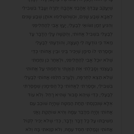
שֶׁיַּעֲקֹב עַבְדְּךָ אֲהָבַנִּי אַהֲבָה יְתֵרָה וְעָבַד בִּשְׁבִילִי
לְאַבָּא שֶׁבַע שָׁנִים, וּכְשֶׁהִשְׁלִימוּ אוֹתָן שֶׁבַע שָׁנִים
וְהִגִּיעַ זְמַן נִשֹּׂוּאַי לְבַעְלִי, יָעַץ אָבִי לְהַחְלִיפֵנִי
לְבַעְלִי בִּשְׁבִיל אֲחוֹתִי, וְהֻקְשָׁה עָלַי הַדָּבָר עַד
מְאֹד כִּי נוֹדְעָה לִי הָעֵצָה, וְהוֹדַעְתִּי לְבַעְלִי
וּמָסַרְתִּי לוֹ סִימָן שֶׁיַּכִּיר בֵּינִי וּבֵין אֲחוֹתִי כְּדֵי
שֶׁלֹא יוּכַל אָבִי לְהַחֲלִיפֵנִי, וּלְאַחַר כֵּן נִחַמְתִּי
בְּעַצְמִי וְסָבַלְתִּי אֶת תַּאֲוָתִי וְרִחַמְתִּי עַל אֲחוֹתִי
שֶׁלֹא תֵצֵא לְחֶרְפָּה, וְלָעֶרֶב חִלְּפוּ אֲחוֹתִי לְבַעְלִי
בִּשְׁבִילִי, וּמָסַרְתִּי לַאֲחוֹתִי כָּל הַסִּימָנִין שֶׁמָּסַרְתִּי
לְבַעְלִי, כְּדֵי שֶׁיְהֵא סָבוּר שֶׁהִיא רָחֵל. וְלֹא עוֹד
אֶלָּא שֶׁנִּכְנַסְתִּי תַּחַת הַמִּטָּה שֶׁהָיָה שׁוֹכֵב עִם
אֲחוֹתִי וְהָיָה מְדַבֵּר עִמָּהּ וְהִיא שׁוֹתֶקֶת וַאֲנִי
מְשִׁיבַתּוּ עַל כָּל דָּבָר וְדָבָר, כְּדֵי שֶׁלֹא יַכִּיר לְקוֹל
אֲחוֹתִי וְגָמַלְתִּי חֶסֶד עִמָּהּ, וְלֹא קִנֵּאתִי בָּהּ וְלֹא