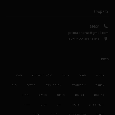
צרי קשר!
*8980
pnima.sherut@gmail.com
בית הדפוס 22 ירושלים
תגיות
אהבה
אוכל
אישה
אלינור רחמים
אמא
אמונה
אקססוריז
ארוחת ערב
בגדים
בית
בריאות
גבינות
הורות
הורים
הריון
התמודדות
זוגיות
חג
חגים
חורף
חנוכה
חרבות ברזל
ילדים
יצירה