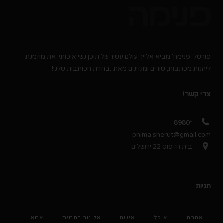
פורטל 'פנימה' מביא אלייך עולם עשיר של תוכן נשי איכותי. את מוזמנת
ליהנות מכתבות, טורים ומגזינים מאת נבחרת הכותבות שלנו!
צרי קשר!
*8980
pnima.sherut@gmail.com
בית הדפוס 22 ירושלים
תגיות
אהבה
אוכל
אישה
אלינור רחמים
אמא