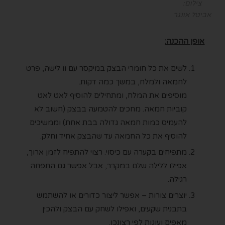
צילום:
אביטל אונגר
אופן ההכנה:
לשׁים את כל חומרי הבצק במיקסר עם וו לישה, פרט
לחמאה ולמלח, במשך כמה דקות.
מוסיפים את המלח, ומתחילים להוסיף לאט לאט
קוביות חמאה. מחכים להטמעה בבצק (חשוב לא
להעמיס כמות חמאה גדולה בבת אחת) וממשיכים
להוסיף את כל החמאה עד שהבצק אחיד וחלק.
מתפיחים בקערה עם כיסוי. רצוי להתפיח לזמן ארוך,
אפילו ללילה שלם במקרר, אבל אפשר גם התפחה
רגילה.
יוצרים צורות – אפשר ליצור כדורים או להשתמש
בתבנית שקעים, ואפילו לשחק עם הבצק ולהכין
מאפים ועוגות לפי רצונכן.