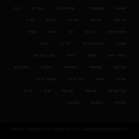
אמונה
אקססוריז
ארוחת ערב
בגדים
בית
בריאות
גבינות
הורות
הורים
הריון
התמודדות
זוגיות
חג
חגים
חורף
חנוכה
חרבות ברזל
ילדים
יצירה
כיסוי ראש
לבוש
לידה
מגזין פנימה
מוזיקה
מלחמה
משפחה
מתכון
מתכונים
נשיות
נשים
סטיילינג
עיצוב פנים
עם ישראל
פנימה
קורונה
קיץ
שירה
תפילה
תרבות
תשובה
כל הזכויות שמורות (2017) – א.ב.י.ע. מים בע"מ | בניית אתר: הלל וידל