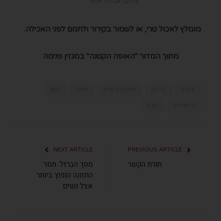
צילום: אביטל אונגר
מומלץ לאכול טרי, או לשמור בקירור ולחמם לפני האכילה.
מתוך המדור "האופה הקטנה" במגזין פנימה
אפיה
בריוש
הפרשת חלה
חלות
לחם
לחמניות
שבת
NEXT ARTICLE
PREVIOUS ARTICLE
תורת הקשר
מסך הברזל: חסר
התזונה הנפוץ ביותר
אצל נשים