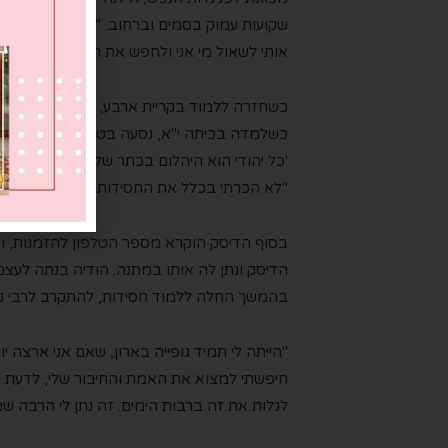
שקועות עמוק בסמים וברחוב. "הייתי שם חודשי
אותי לשאול מי אני ולחפש את התשובות".
כשחזרה ללמוד בקריית ארבע, כבר לא הרגיש
כשלמדה בכיתה י"א, נסעה בטרמפ אקראי ששינ
'כל יהודי הוא היהלום בכתר של הקב"ה. ה' אוה
"לא הכרתי בכלל את החסידות, ופתאום כששמעת
בסוף הדיסק הוקרא מספר הטלפון להזמנות, וה
הדיסק ונתן לה אותו במתנה. הודיה בנתה לעצמ
בהמשך החלה ללמוד חסידות, להתקרב לרבי נח
"הייתה לי תמיד גופייה בארון, שאם אני ארצה י
חיפשתי למצוא את האמת והחיבור שלי, לדעת ש
לגלות את זה ברבות הימים. זה נתן לי הרבה שמח