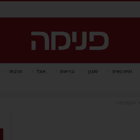
זווית נשית
סגנון
בריאות
אוכל
תרבות
מבקשי פניך