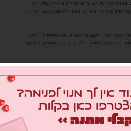
יעה לפגוש את יעקב (42) והודיה (40) בביתם בפדואל, שחולש על נוף מדהים באזור שקט ורגוע.
ו אותו כנגד כל הסיכויים, בעזרת לא מעט סבבי תפילות
ל הבית", מבהיר יעקב על רקע השקט הפסטורלי, "יש כאן
לות". בסלון ניצב פסנתר. הילדים, כך הם מספרים, ירשו את
א בתה של הציירת והאומנית רות ונטורה. בתקופת ילדותה
ילדה אחת בת גילה.
ט' החליטה לעזוב. "היה לי מאוד קשה", היא מסבירה,
שים דתיים, כולם הרגישו לי אותו הדבר, ומאוד חיפשתי
 פי דרכה', שפתח הראל חצרוני. האולפנה, שהייתה
דיה נחשפה לראשונה לעולם שלא הכירה – נערות שהיו