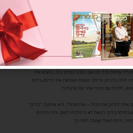
ים שהיו בשבילי טלטלה מטורפת", היא משתפת, "זה זרק
ה חלק מעדר, אלא שהיא נמצאת במקום של בחירה.
ה את חייה. "הנהג שמע דיסק של הרב ארוש, שנאמר בו
ב אותך. ה' שמח בך'". הודיה הרגישה שגילתה עולם אחר.
י דיבורים כאלה, זו הייתה קפיצה משמעותית".
ודיה שלפה מיד דף ועט. הנהג הבחין בכך, הוציא את
ה זולה בהרים, והייתה יושבת ושומעת את הדיסק בלופ.
מן, ולחיות עם ממד אחר של קרבת ה'.
ום אחד לזרוק את הכול – אני מוכנה", היא צוחקת. "כל כך
בחרתי בדרך הזאת לא כי נולדתי לשם, והיה מדהים
ה, הייתי מאוד עצובה לפני כן".