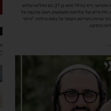
כשהודיה ויעקב אסרף ישבו על הספסל בדייט החמישי, היא בת 19 והוא בן 21, הם החליטו שלוש
, יחיו חיים של שליחות ומשמעות, וישנו מהקצה אל
ר שיהיה גיטריסט ויעמוד על במות גדולות. "הייתי
ינת ההפקה,
מב
ובות
om
26