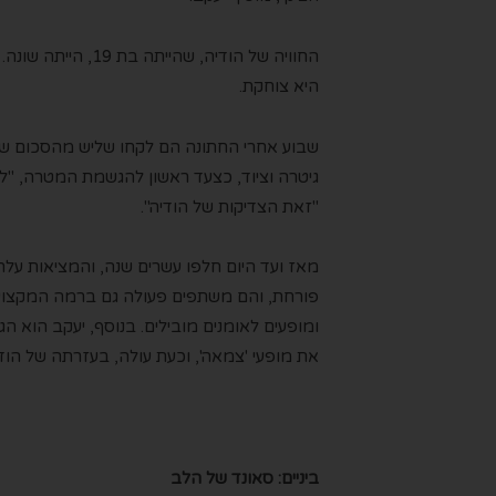
החוויה של הודיה, ש
היא צוחקת.
שבוע אחרי החתונה הם לקחו שליש מהסכום שאי
גיטרה וציוד, כצעד ראשון להגשמת המטרה, "למר
"זאת הצדיקות של הודיה".
מאז ועד היום חלפו עשרים שנה, והמציאות עלתה
פורחת, והם משתפים פעולה גם ברמה המקצועית,
ומופעים לאומנים מובילים. בנוסף, יעקב הוא הג
את מופעי 'צמאה', וכעת עולה, בעזרתה של הודי
ביניים: סאונד של הלב