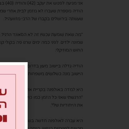
אני מג
הודיה מספרת שעברו לא מזמן לבית אחרי שמצא
שעשתה בירושלים בקברו של הרבי מזוועהיל.
"מה שאת שומעת עכשיו זה לא הסאונד הרגיל ש
שמונה ילדים. לפני כמה ימים שרנו פה בקולי קו
החוש המוזיקלי.
הודיה גדלה ביישוב מעון בדרום הר חברון, והי
היישוב מנה כשלושים משפחות, והייתה רק עוד 
היא למדה באולפנה בקריית ארבע, ובסוף כיתה 
"הרגשתי שאני כל הזמן כמו כולם. הכרתי רק אנ
את הייחודיות שלי".
היא עברה לאולפנה חדשה בשם 'חנוך לנערה על
מכוונת לפנימיות הנפש, הייתה ייחודית, אך הו