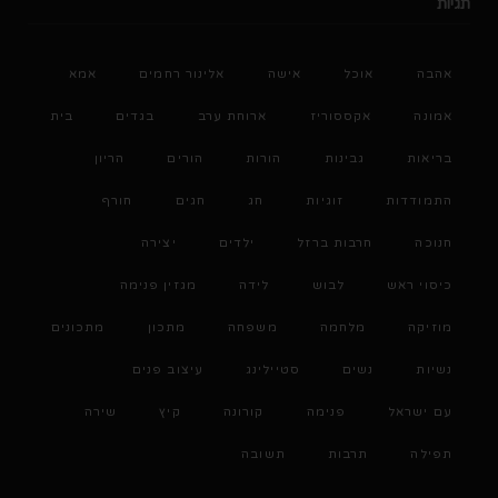
תגיות
אהבה
אוכל
אישה
אלינור רחמים
אמא
אמונה
אקססוריז
ארוחת ערב
בגדים
בית
בריאות
גבינות
הורות
הורים
הריון
התמודדות
זוגיות
חג
חגים
חורף
חנוכה
חרבות ברזל
ילדים
יצירה
כיסוי ראש
לבוש
לידה
מגזין פנימה
מוזיקה
מלחמה
משפחה
מתכון
מתכונים
נשיות
נשים
סטיילינג
עיצוב פנים
עם ישראל
פנימה
קורונה
קיץ
שירה
תפילה
תרבות
תשובה