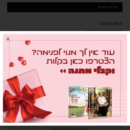
טורים אישיים
מבחן הגמבה
info@chief-digital.com
0
26/07/2026
מחברת לבבות
info@chief-digital.com
0
26/07/2026
שער הדמעות
info@chief-digital.com
0
26/07/2026
"העבודה האמיתית היא לא לחפש אחדות
מלאכותית, אלא ללמוד איך לחיות כאן יחד,
אחד ליד השני, עם הוויכוחים"
info@chief-digital.com