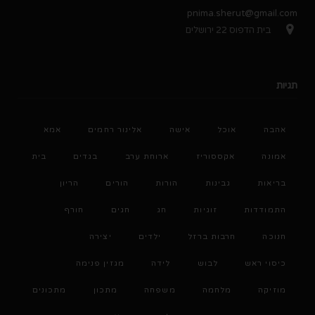
pnima.sherut@gmail.com
בית הדפוס 22 ירושלים
תגיות
אהבה
אוכל
אישה
אלינור רחמים
אמא
אמונה
אקססוריז
ארוחת ערב
בגדים
בית
בריאות
גבינות
הורות
הורים
הריון
התמודדות
זוגיות
חג
חגים
חורף
חנוכה
חרבות ברזל
ילדים
יצירה
כיסוי ראש
לבוש
לידה
מגזין פנימה
מוזיקה
מלחמה
משפחה
מתכון
מתכונים