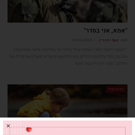
"אמא, אני בסדר"
מאת
נועה ירון-דיין
15/01/2019
"דמעתי וידעתי שאני האדם הבודד ביותר על הפלנטה. אישה אחת קטנה
עם בובו גדול וחלומות גדולים, ועם חיים קטנים שלא תואמים את גודלו של
החלום." נועה ירון דיין בטור אישי
זווית נשית