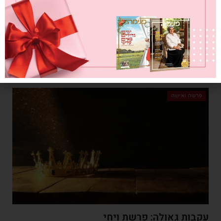
מאת
אמילי עמרוסי
23/12/2018
תרבות האימוג'ים. עיגול מצויר במקום אלף מילים. האם אנחנו יודעים
לנקוב בשמו של הרגש שכעת העברנו בסימבול שאייר מאייר יפני? האם
יש לנו שמות לרגשות או רק פרצופונים?
פרשה ואישה
עקבות גאולה: פרשת ויחי