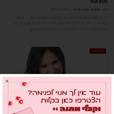
ותוצאות
מאת
הרבנית ימימה מזרחי
25/12/2018
"ה' לא פוחד מנחשים ומעקרבים, הוא פוחד מאנשים רעים." – אנחנו
בוחרים כל הזמן, אם לאהוב או לשנוא, אם להסתכל בעין טובה או רעה.
תבחרו בטוב. הרבנית ימימה בטור על בחירות ותוצאותיהן.
זווית נשית
על הפנים – אמילי עמרוסי על תרבות האימוג'ים