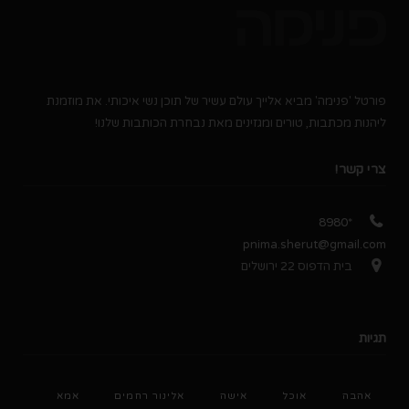
פורטל 'פנימה' מביא אלייך עולם עשיר של תוכן נשי איכותי. את מוזמנת
ליהנות מכתבות, טורים ומגזינים מאת נבחרת הכותבות שלנו!
צרי קשר!
*8980
pnima.sherut@gmail.com
בית הדפוס 22 ירושלים
תגיות
אהבה
אוכל
אישה
אלינור רחמים
אמא