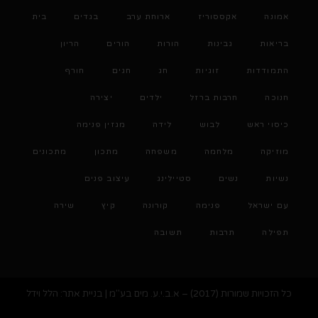
אמונה
אקססוריז
ארוחת ערב
בגדים
בית
בריאות
גבינות
הורות
הורים
הריון
התמודדות
זוגיות
חג
חגים
חורף
חנוכה
חרבות ברזל
ילדים
יצירה
כיסוי ראש
לבוש
לידה
מגזין פנימה
מוזיקה
מלחמה
משפחה
מתכון
מתכונים
נשיות
נשים
סטיילינג
עיצוב פנים
עם ישראל
פנימה
קורונה
קיץ
שירה
תפילה
תרבות
תשובה
כל הזכויות שמורות (2017) – א.ב.י.ע. מים בע"מ | בניית אתר: הלל וידל