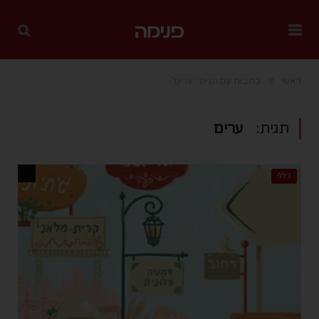
»
ראשי
כתבות עם תגית "ערים"
תגית:
ערים
כללי