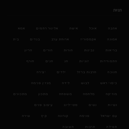
תגיות
אהבה
אוכל
אישה
אלינור רחמים
אמא
אמונה
אקססוריז
ארוחת ערב
בגדים
בית
בריאות
גבינות
הורות
הורים
הריון
התמודדות
זוגיות
חג
חגים
חורף
חנוכה
חרבות ברזל
ילדים
יצירה
כיסוי ראש
לבוש
לידה
מגזין פנימה
מוזיקה
מלחמה
משפחה
מתכון
מתכונים
נשיות
נשים
סטיילינג
עיצוב פנים
עם ישראל
פנימה
קורונה
קיץ
שירה
תפילה
תרבות
תשובה