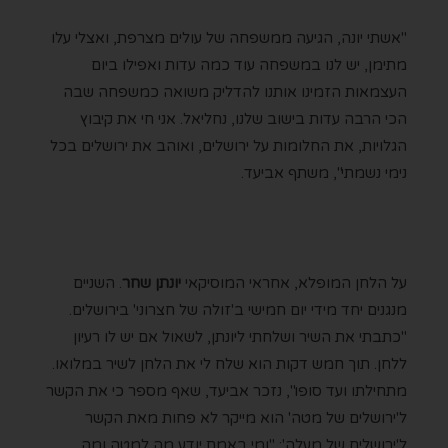
"אשתי יונה, הגיעה ממשפחה של עולים מצרפת, ואצלי עלו
מתימן, יש לנו במשפחה עוד כמה עדות ואפילו ביום
העצמאות הזמינו אותנו להדליק משואה כמשפחה שבה
הכי הרבה עדות בישוב שלנו, נחליאל. אני חי את קיבוץ
הגלויות, את החלומות על ירושלים, ואוהב את ירושלים בכל
נימי נשמתי", משתף אביעד.
על הלחן המופלא, אחראי המוסיקאי
יונתן שחר
. השניים
מנגנים יחד מידי יום חמישי ב'זולה של חצרוני' בירושלים.
"כתבתי את השיר ושלחתי ליונתן, לשאול אם יש לו רעיון
ללחן. תוך חמש דקות הוא שלח לי את הלחן לשיר במלואו.
מתחילתו ועד סופו", נזכר אביעד, שאף מספר כי את הקשר
ל'ירושלים של מטה' הוא מייקר לא פחות מאת הקשר
ל'ירושלים של מעלה': "ומי באמת יודע מה למטה ומה