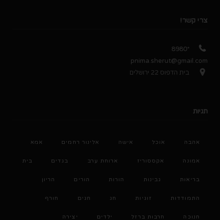
צרי קשר!
*8980
pnima.sherut@gmail.com
בית הדפוס 22 ירושלים
תגיות
אהבה
אוכל
אישה
אלינור רחמים
אמא
אמונה
אקססוריז
ארוחת ערב
בגדים
בית
בריאות
גבינות
הורות
הורים
הריון
התמודדות
זוגיות
חג
חגים
חורף
חנוכה
חרבות ברזל
ילדים
יצירה