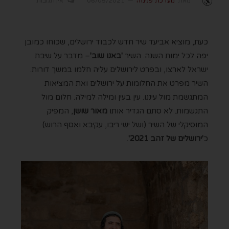
מאת
מערכת פנימה
06/05/2021
אין תגובות
כעת, מוציא אביעד שיר חדש לכבוד ירושלים, שכוחו כמובן
יפה לכל ימות השנה. השיר
'באנו שוב'
– מדבר על שיבת
ישראל לארצו, ובפרט לירושלים עליה חלמו במשך דורות.
השיר מפרט את החלומות על ירושלים ואת המציאות
המתגשמת מול עיננו. עין בעין ומילה למילה. חלום מול
התגשמות. לא סתם הגדיר אותו
מאור שושן
, המפיק
המוסיקלי של השיר (ושל ישי ריבו, עקיבא ואסף הרוש)
כ
'ירושלים של זהב 2021'
.