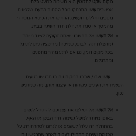
מקום שקט לחלוטין הוא משימה כמעט בלתי
אפשרית.
עשו:
התרחקו מכל הסחות הדעת: טלפונים,
מסכים וחללים רועשים. הרחיקו את הכיסא המשרדי
מהמסך או סגרו את דלת חדר השינה בבית.
אל תעשו:
אל תחשבו שאתם זקוקים לציוד מיוחד
(מחצלת יוגה, לבוש, שמיכה) מדיטציה ניתן לתרגל
בכל מקום וזמן, גם אם לרגע מהיר מתפנים
ומתרגלים.
עשו:
שבו/ שכבו במקום נוח בו תרגישו רגועים.
השאירו את העיניים פקוחות או עיצמו אותן, מה שמרגיש
נכון.
אל תעשו:
אל תאלצו את עצמכם להתחיל לנשום
באופן מיוחד למשל נשימה דרך הבטן או האף.
בהתחלה זה עלול לשעמם או לגרום לסחרחורת. על
טכניקת נשימה תתחילו לעבוד לאחר שתרגישו נוח