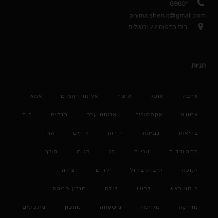
*8980
pnima.sherut@gmail.com
בית הדפוס 22 ירושלים
תגיות
אהבה
אוכל
אישה
אלינור רחמים
אמא
אמונה
אקססוריז
ארוחת ערב
בגדים
בית
בריאות
גבינות
הורות
הורים
הריון
התמודדות
זוגיות
חג
חגים
חורף
חנוכה
חרבות ברזל
ילדים
יצירה
כיסוי ראש
לבוש
לידה
מגזין פנימה
מוזיקה
מלחמה
משפחה
מתכון
מתכונים