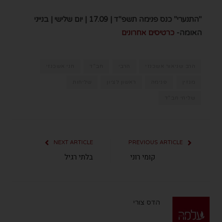
"התנערי" כנס פנימה תשפ"ד | 17.09 | יום שלישי | בנייני
האומה-
כרטיסים אחרונים
הרב שניאור אשכנזי
הרבי
חב"ד
חני אשכנזי
מגזין
פנימה
ראשון לציון
שליחות
שליחי חב"ד
NEXT ARTICLE
PREVIOUS ARTICLE
קומי רוני
בלתי רגיל
הדס צורי