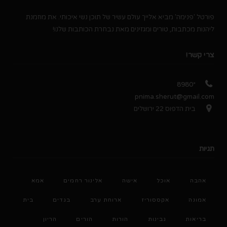
פורטל 'פנימה' מביא אלייך עולם עשיר של תוכן נשי איכותי. את מוזמנת
ליהנות מכתבות, טורים ומגזינים מאת נבחרת הכותבות שלנו!
צרי קשר!
*8980
pnima.sherut@gmail.com
בית הדפוס 22 ירושלים
תגיות
אהבה
אוכל
אישה
אלינור רחמים
אמא
אמונה
אקססוריז
ארוחת ערב
בגדים
בית
בריאות
גבינות
הורות
הורים
הריון