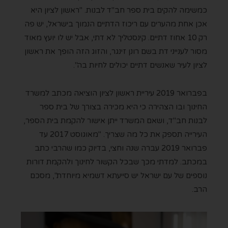
כמשימה להקים בית ספר חב"ד לבנות. "ראשון לציון היא
אכן אחת מהערים עם ריכוז הדתיים הנמוך בישראל, יש פה
רק 10 אחוז דתיים. קינסטליך לא דתי, אבל יש לו יועץ מאוד
מסור לענייני דת בשם רונן זינגר, והזוג הזה הופך את ראשון
לציון לעיר שאנשים דתיים יכולים לחיות בה".
בפברואר 2019 עיריית ראשון לציון הוציאה מכתב למשרד
החינוך ובו הצהירה כי היא מכירה בצורך של בית ספר
לבנות חב"ד, ושאם המשרד ייתן אישור להקמת בית הספר,
העירייה תספק את כל מה שצריך. "מאוגוסט 2017 עד
פברואר 2019 עברה שנה וחצי, בדיוק כמו שהרבי כתב
במכתב. למדתי מכך שבכל הקשור לחינוך ולהקמת דורות
נוספים של עם ישראל יש סייעתא דשמיא מיוחדת", מסכם
הרב.