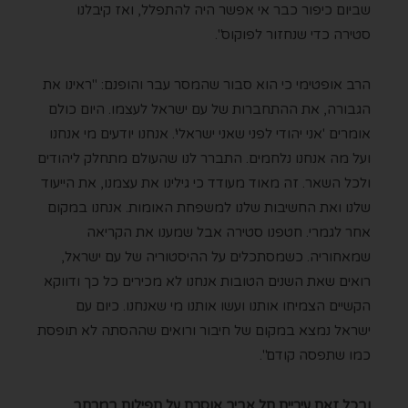
שביום כיפור כבר אי אפשר היה להתפלל, ואז קיבלנו
סטירה כדי שנחזור לפוקוס".
הרב אופטימי כי הוא סבור שהמסר עבר והופנם: "ראינו את
הגבורה, את ההתחברות של עם ישראל לעצמו. היום כולם
אומרים 'אני יהודי לפני שאני ישראלי'. אנחנו יודעים מי אנחנו
ועל מה אנחנו נלחמים. התברר לנו שהעולם מתחלק ליהודים
ולכל השאר. זה מאוד מעודד כי גילינו את עצמנו, את הייעוד
שלנו ואת החשיבות שלנו למשפחת האומות. אנחנו במקום
אחר לגמרי. חטפנו סטירה אבל שמענו את הקריאה
שמאחוריה. כשמסתכלים על ההיסטוריה של עם ישראל,
רואים שאת השנים הטובות אנחנו לא מכירים כל כך ודווקא
הקשיים הצמיחו אותנו ועשו אותנו מי שאנחנו. כיום עם
ישראל נמצא במקום של חיבור ורואים שההסתה לא תופסת
כמו שתפסה קודם".
ובכל זאת עיריית תל אביב אוסרת על תפילות במרחב