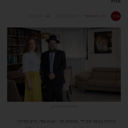
אלול
מאת
הדס צורי
03/09/2024
אין תגובות
צילום אריק סולטן
"גדלתי בכפר חב"ד", פותחת חני. "אבא שלי, הרב מרדכי