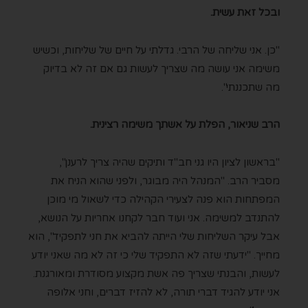
ובכל זאת עשית.
"כן. אני שליחה של הרבי. גדלתי על חיים של שליחות, וכשיש
משימה אני עושה מה שצריך לעשות גם אם זה לא בדיוק
מה שתכננתי".
הרב שניאור, הפלת על אשתך משימה רצינית.
"בראשון לציון היו גני חב"ד ותיקים שהיה צריך לרענן",
מסביר הרב. "המנהל היה מבוגר, ולפני שהוא הניח את
המפתחות הוא פנה לצעירי הקהילה כדי לשאול מי מוכן
להתנדב למשימה. אני ועוד חבר לקחנו אחריות על הנושא,
אבל עיקר השליחות שלי הייתה להביא את חני לתפקיד", הוא
מחייך. "ידעתי שזה לא התפקיד שלי כי זה לא מה שאני יודע
לעשות, והבנתי שצריך פה אשת מקצוע מסודרת ומאורגנת.
אני יודע להגיד דברי תורה, לא להזיז דברים, וחני אלופה