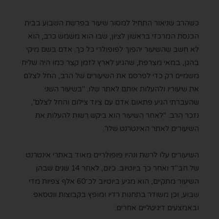
כשהרב שניאור התחיל למסור שיעור בפרשת השבוע בבית
הכנסת המרכזי בראשון לציון, שבו הוא משמש כרב, הוא
לא חשב שהשיעור יהפוך לפופולרי כל כך. אדם בשם מיקי
בהגן, במאי מצרפת, שהגיע לארץ לזמן קצר כמו היה שליח
משמיים רק כדי לפרסם את השיעורים של הרב, החל לצלם
את שיעוריו ולהעלות אותם לאתר שלו. "בשיעור השני
שהעברתי הגיע פתאום אדם עם ציוד צילום והחל לצלם",
נזכר הרב. "לאחר השיעור הוא ביקש רשות להעלות את
השיעורים לאתר האינטרנט שלו".
השיעורים עלו לרשת ונהיו פופולריים מאוד באתרי אינטרנט
של חב"ד ואחר כך ביוטיוב. כיום, לאחר 14 שנים שבהן
השיעור מתקיים, הוא מגיע ביוטיוב לכ־60 אלף צפיות מדי
שבוע, וכן משודר בתחנות רדיו ומופץ בקבוצות ווטסאפ
ובאמצעים דיגיטליים אחרים.