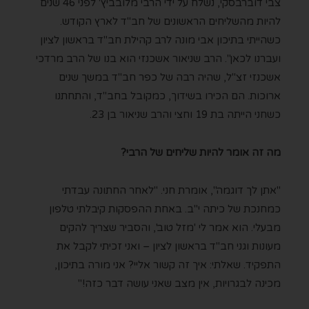
צבי דוברבסקי, נשלח על ידי הרבי מלובביץ' לפני 46 שנים
להיות מהשליחים הראשונים של חב"ד לארץ הקודש.
כשהייתי בתיכון אבי מונה לרב קהילת חב"ד בראשון לציון
ועברנו לכאן". הרב שניאור אשכנזי הוא בנו של הרב מרדכי
אשכנזי זצ"ל, שהיה רבה של כפר חב"ד במשך שנים
ארוכות. הם הכירו בשידוך, כמקובל בחב"ד, והתחתנו
כשחני הייתה בת 19 וחצי והרב שניאור בן 23.
מה זה אומר להיות שליחים של הרבי?
"אתן לך דוגמה", אומרת חני. "לאחר החתונה עבדתי
כמחנכת של כיתה י"ב. באחת ההפסקות קיבלתי טלפון
מבעלי. הוא אמר לי 'מזל טוב', והסביר שצריך להקים
מעונות וגני חב"ד בראשון לציון – ואני זכיתי לקבל את
התפקיד. שאלתי: איך זה קשור אליי? אני מורה בתיכון,
מכינה לבגרויות, אין מצב שאני עושה דבר כזה!"