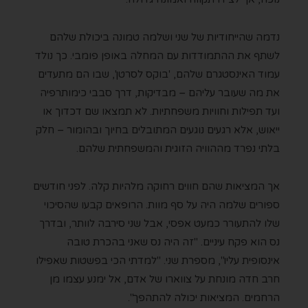
נדמה שהייחודיות של שני ושלמה טמונה ביכולת שלהם
לשתף את ההתמודדות עם המחלה באופן פומבי. כך נולד
עמוד האינסטגרם שלהם, 'בוקס לסרטן', שבו הם מתעדים
את מה שעובר עליהם – מבדיקות, דרך סבבי כימותרפיה
ועד תפילות וחוויות משפחתיות. לא תמצאו שם דכדוך או
ייאוש, אלא רגעים נוגעים המתובלים בחיוך ובהומור – חלק
בלתי נפרד מההוויה הזוגית והמשפחתית שלהם.
אך המציאות שהם חווים רחוקה מלהיות קלה. לפני חודשים
ספורים שלמה היה על סף מוות. הרופאים קבעו שהסיכוי
שלו להתעורר כמעט אפסי, אבל שני סירבה לוותר, ובדרך
נס הוא פקח עיניים. "זה היה נס שאני בהכרת טובה
אינסופית עליו", מספרת שני. "למדתי הכי בפשטות שאפילו
חרב חדה מונחת על צווארו של אדם, אל ימנע עצמו מן
הרחמים. המציאות יכולה להתהפך".