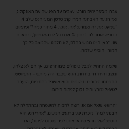
עברו מספר ימים מורטי עצבים עד הפגישה עם האונקולוג,
ואז הגיעה האבחנה המדויקת: סרטן המעי הגס שלב 4.
"שמענו את זה ואמרנו: 'אה, אוקיי, 4 מתוך כמה?' ופתאום
הרופא אומר לנו: 'מתוך 4'. שם נפל לנו האסימון", מתארת
שני. "כאן היינו ממש בהלם, לא חלמנו שהמצב כל כך
חמור", הוסיף שלמה.
שלמה התחיל לקבל טיפולים כימותרפיים, אך הם לא צלחו,
ומצבו הידרדר בחדות. הגוף שכבר היה מותש – התמוטט.
התפתחו סיבוכים וזיהומים והוא אושפז בדחיפות, הועבר
לטיפול נמרץ והיה זקוק לניתוח חירום.
"הרופא שאל אם אני רוצה לחכות למשפחה ובהתחלה לא
הבנתי למה", נזכרת שני ברגעים הקשים. "אחרי רגע הוא
הוסיף: 'אולי תרצי שיראו אותו לפני שנכנס לניתוח', ואז
הבנתי לאן הוא חותר. אמרתי לו שאנחנו לא נפרדים