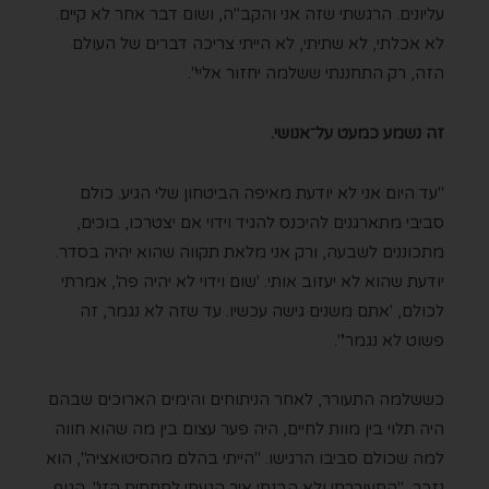
עליונים. הרגשתי שזה אני והקב"ה, ושום דבר אחר לא קיים.
לא אכלתי, לא שתיתי, לא הייתי צריכה דברים של העולם
הזה, רק התחננתי ששלמה יחזור אליי".
זה נשמע כמעט על־אנושי.
"עד היום אני לא יודעת מאיפה הביטחון שלי הגיע. כולם
סביבי מתארגנים להיכנס להגיד וידוי אם יצטרכו, בוכים,
מתכוננים לשבעה, ורק אני מלאת תקווה שהוא יהיה בסדר.
יודעת שהוא לא יעזוב אותי. 'שום וידוי לא יהיה פה', אמרתי
לכולם, 'אתם משנים גישה עכשיו. עד שזה לא נגמר, זה
פשוט לא נגמר'".
כששלמה התעורר, לאחר הניתוחים והימים הארוכים שבהם
היה תלוי בין מוות לחיים, היה פער עצום בין מה שהוא חווה
למה שכולם סביבו הרגישו. "הייתי בהלם מהסיטואציה", הוא
נזכר, "התעוררתי ולא הבנתי איך הגעתי לתחתית הזו". הגוף