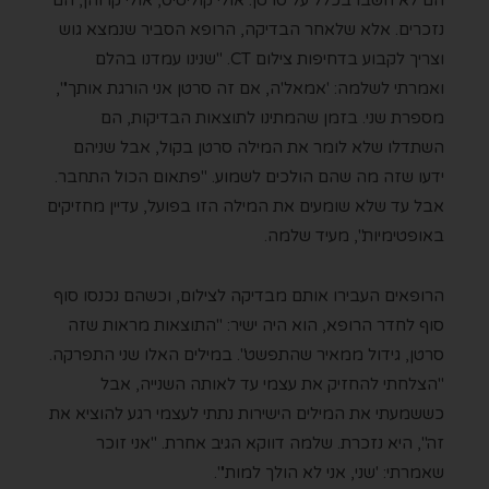
הם לא חשבו בכלל על סרטן. אולי קוליטיס, אולי קרוהן, הם
נזכרים. אלא שלאחר הבדיקה, הרופא הסביר שנמצא גוש
וצריך לקבוע בדחיפות צילום CT. "שנינו עמדנו בהלם
ואמרתי לשלמה: 'אמאל'ה, אם זה סרטן אני הורגת אותך'",
מספרת שני. בזמן שהמתינו לתוצאות הבדיקות, הם
השתדלו שלא לומר את המילה סרטן בקול, אבל שניהם
ידעו שזה מה שהם הולכים לשמוע. "פתאום הכול התחבר.
אבל עד שלא שומעים את המילה הזו בפועל, עדיין מחזיקים
באופטימיות", מעיד שלמה.
הרופאים העבירו אותם מבדיקה לצילום, וכשהם נכנסו סוף
סוף לחדר הרופא, הוא היה ישיר: "התוצאות מראות שזה
סרטן, גידול ממאיר שהתפשט". במילים האלו שני התפרקה.
"הצלחתי להחזיק את עצמי עד לאותה השנייה, אבל
כששמעתי את המילים הישירות נתתי לעצמי רגע להוציא את
זה", היא נזכרת. שלמה דווקא הגיב אחרת. "אני זוכר
שאמרתי: 'שני, אני לא הולך למות'".