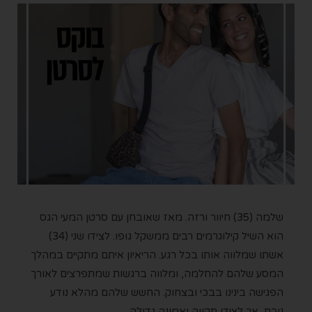
שלמה (35) חיוור ורזה. מאז שאובחן עם סרטן המעי הגס
הוא השיל קילוגרמים רבים ממשקל גופו. לצידו שני (34)
אשתו שמלווה אותו בכל רגע. הריאיון איתם מתקיים במהלך
המסע שלהם להחלמה, ומלווה ברגשות שמתפרצים לאורך
הפגישה בינינו בבכי ובצחוק. החשש שלהם מהלא נודע
נוכח, אך לצידו תקווה ואמונה גדולה.