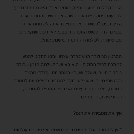
השיר קיבלו משמעות וחיזקו אותי מאוד", היא מחייכת מבעד
לדמעות. גיסהּ צילם אותה שרה את השיר, והסרטון עורר
הדים רבים. "כששרתי את המילים 'אתה לא סתם אורח
בעולם הזה' פשוט התפרקתי בבכי. לא ידעתי שמצלמים,
פשוט שרתי לשלמה והתחננתי שישמע אותי".
הסרטון המדובר הגיע לברבי עצמו, והוא החליט להגיע
למחרת לבית החולים. "הוא בא ושר לשלמה בזמן שכולם
מסביב חשבו שאלה שעותיו האחרונות. עמדתי מהצד
והרגשתי משהו שאני לא יכולה להסביר במילים. יום למחרת,
כמו נס, שלמה פקח עיניים. המדדים התחילו להסתדר,
והרופאים עמדו בהלם".
איך את מסבירה את הנס?
"אין לי הסבר. אלה היו ימים שהרגשתי שאני פשוט בעולמות