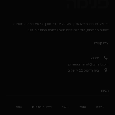
פורטל 'פנימה' מביא אלייך עולם עשיר של תוכן נשי איכותי. את מוזמנת
ליהנות מכתבות, טורים ומגזינים מאת נבחרת הכותבות שלנו!
צרי קשר!
*8980
pnima.sherut@gmail.com
בית הדפוס 22 ירושלים
תגיות
אהבה
אוכל
אישה
אלינור רחמים
אמא