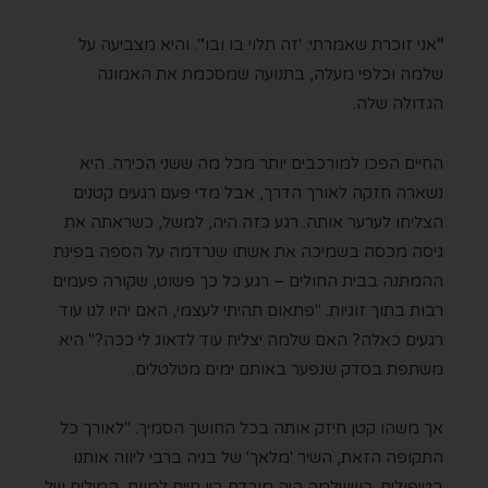
"
אני זוכרת שאמרתי: 'זה תלוי בו ובו'". והיא מצביעה על
שלמה וכלפי מעלה, בתנועה שמסכמת את האמונה
הגדולה שלה.
החיים הפכו למורכבים יותר מכל מה ששני הכירה. היא
נשארה חזקה לאורך הדרך, אבל מדי פעם רגעים קטנים
הצליחו לערער אותה. רגע כזה היה, למשל, כשראתה את
גיסה מכסה בשמיכה את אשתו שנרדמה על הספה בפינת
ההמתנה בבית החולים – רגע כל כך פשוט, שקורה פעמים
רבות בתוך זוגיות. "פתאום תהיתי לעצמי, האם יהיו לנו עוד
רגעים כאלה? האם שלמה יצליח עוד לדאוג לי ככה?" היא
משתפת בסדק שנפער באותם ימים מטלטלים.
אך משהו קטן חיזק אותה בכל החושך הסמיך. "לאורך כל
התקופה הזאת, השיר 'מלאך' של בניה ברבי ליווה אותנו
בטיפולים. כששלמה היה מורדם בין חיים למוות, המילים של