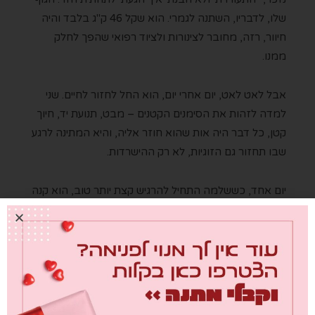
שלו, לדבריו, השתנה לגמרי. הוא שקל 46 ק"ג בלבד והיה
חיוור, רזה, מחובר לצינורות ולציוד רפואי שהפך לחלק
ממנו.
אבל לאט לאט, יום אחרי יום, הוא החל לחזור לחיים. שני
למדה לזהות את הסימנים הקטנים – מבט, תנועת יד, חיוך
קטן, כל דבר היה אות שהוא חוזר אליה, והיא המתינה לרגע
שבו תחזור גם הזוגיות, לא רק ההישרדות.
יום אחד, כששלמה התחיל להרגיש קצת יותר טוב, הוא קנה
לה אייס־קפה. "זה היה הדבר הכי פשוט בעולם, משהו
שהוא עשה מאות פעמים לפני החולי, אבל פשוט התחלתי
לבכות", מספרת שני. "זה היה בדיוק מה שהתגעגעתי אליו –
הרגעים הקטנים האלה, השגרה הפשוטה של הזוגיות שלנו".
קרדיט: שרינה זרביב