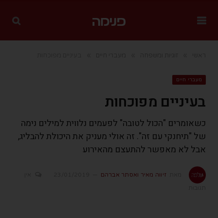
»
»
»
ראשי
זוגיות ומשפחה
מעברי חיים
בעיניים מפוכחות
מעברי חיים
בעיניים מפוכחות
כשאומרים "הכול לטובה" לפעמים נלווית למילים נימה
של "תיחנקי עם זה". זה אולי מעניק את היכולת להבליג,
אבל לא מאפשר להתעצם מהאירוע
מאת
זיווה מאיר ואסתר אברהם
23/01/2019
אין
תגובות