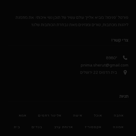
פורטל 'פנימה' מביא אלייך עולם עשיר של תוכן נשי איכותי. את מוזמנת
ליהנות מכתבות, טורים ומגזינים מאת נבחרת הכותבות שלנו!
צרי קשר!
*8980
pnima.sherut@gmail.com
בית הדפוס 22 ירושלים
תגיות
אהבה
אוכל
אישה
אלינור רחמים
אמא
אמונה
אקססוריז
ארוחת ערב
בגדים
בית