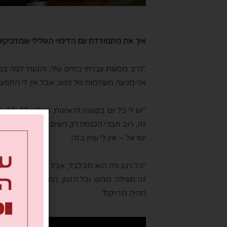
איך את מתמודדת עם הד
י
מ
ו
י השלילי שמדביקי
"
מ״ב מסעות עברתי בחיים שלי,
וה
געתי לפה ב
אני מגיעה מעולמות של נפש, אבל אין לי התפע
"
יש לי כל יום בקשות לראיונות, מערו
ץ
12, 13, 11,
זה
, רוב
חברי
ה
כנסת רק רוצים במה. א
בל
איפה
ישראל
–
אין לי עניין
בזה.
"
כל רגע פה הוא מבלבל, אבל קודם כ
ו
ל
אני ב
ה
זה תפילה. ממש. וכל הזמן, התפילה שלי בעיק
תהיה מדויקת
".