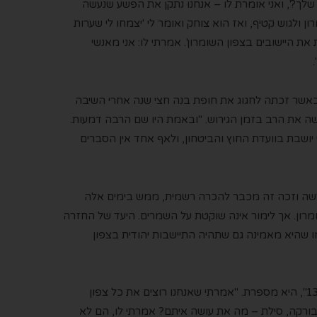
לך?', ואני אומרת לו
–
אנחנו נתקן את הפשע שנעשה
ן ולגוש קטיף, ואז הוא צוחק ואומר לי 'יצמחו לי שערות
את היישובים בצפון השומרון'. אמרתי לו: אני מאנשי
ר זכתה לחגוג את חופת בנה חצי שנה אחרי הש
י
בה
ה את הרב בזמן הגירוש. "
ובאמת היו שם הרבה
דמעות.
י יושבת בוועדת
ה
חוץ ו
ה
ביטחון,
ו
לאף אחד אין הסברים
דשה וזכה זה מכבר להכרה רשמית, ממש בימים אלה
מרון
.
אך
לימור
אינה
שוקטת על השמרים. היעד של החזרה
ו
שהיא מאמינה
גם
שתהיה
התיישבות יהודית בצפון
", היא מספרת
.
"
אמרתי שאנחנו רוצים את כל צפון
בורקה,
סילת
–
מה את עושה איתם?
אמרתי לו
,
הם לא