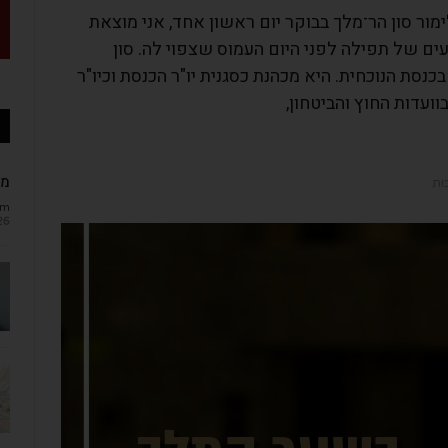
ר סון הר־מלך בבוקר יום ראשון אחד, אני מוצאת
ים של תפילה לפני היום העמוס שצפוי לה. סון
לטים בכנסת הנוכחית. היא מכהנת כסגנית יו"ר הכנסת וכיו"ר
וועדות החוץ והביטחון,
מב
בות
om
26