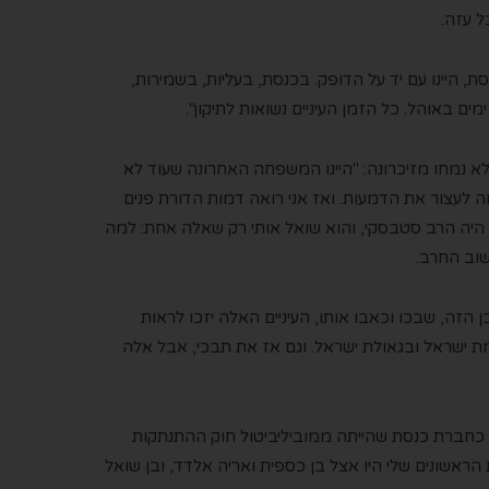
 עזה.
סת,
היי
נו עם יד על הדופק. בכנסת, בעליות, בשמיר
ות
,
 באוהל. כל הזמן העיניים נשואות לתיקון
"
.
א נמחו מזיכרונה
:
"
היינו המשפחה האחרונה שעוד לא
חה לעצור את הדמעות. ואז אני רואה דמות
הדורת
פנים
היה
הרב
סטבסקי
, והוא שואל אותי רק שאלה אחת: למה
שוב החרב.
ן הזה, שבכו וכאבו אותו, העיניים האלה יזכו לראות
ת ישראל ובגאולת ישראל. וגם אז את תבכי, אבל אלה
 כחברת כנסת שהי
י
תה
ממובילי
ביטול חוק ההתנתקות
 הראשונים שלי היו אצל בן כספית ואריה אלדד, ובן שואל