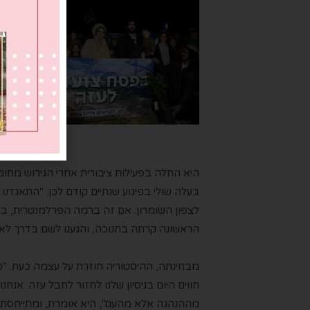
היא החלה בפעילות ציבורית אחרי הגירוש מחו
בעלה שולי בפיגוע שנ
תיים
קודם לכן.
"
התאגדנו
ל
לצפון השומרון
. אם זה ברמה הפרלמנטרית, בכ
הראשונה ק
רתה
בחנוכה, ו
הגענו
לשם בדרך לא 
מבחינתה, ההיסטוריה חוזרת על עצמה
כעת
. "
חווים היום בניסיון שלנו לחזור לחבל עזה
.
אנחנו
מההנהגה אלא מהעם", היא
אומרת
,
ו
מתייחסת