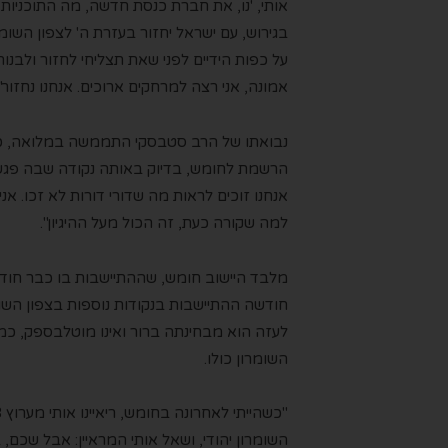
אותי
,
'נו, את חברת כנסת חדשה, מה התוכניות ש
בגירוש, עם ישראל יחזור בעזרת ה' לצפון השומרו
על כפות הידיים לפני שאת תצליחי לחזור ולבנות 
אמונה, אני רצה למרחקים ארוכים. אנחנו נחזור".
נבואתו של הרב
סטבסקי
התממשה במלואה, כאש
הרשמת לחומש, בדיוק באותה נקודה
ש
בה פגש
אנחנו זוכים לראות מה שדורי דורות לא זכו. אנ
למה שקורה
כעת
,
זה הכול מעל ההיגיון".
מלבד היישוב חומש, שההתיישבות בו כבר חו
ח
ו
דשה ה
ה
תיישבות בנקודות נוספות בצפון השו
לעזה הוא מבחינתה ברור ו
אינו
מוטל
בספק
, כמ
השומרון
כולו
.
"כשהייתי לאחרונה בחומש,
ר
י
איינו
אותי מערוץ 13
השומרון יהודי, ושאל אותי המראיין
:
אבל
שכם, 