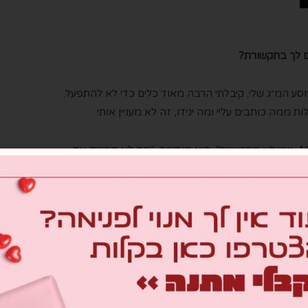
ם לך בתקשורת?
מסע
ה
מ״ג
שלי
.
קיבלתי הרבה מאוד כלים כדי לא להתפעל.
לות ממה כותבים עליי
ו
מה יגידו, זה לא מעניין אותי
.
ו
אני לא מתראיינת
", היא מוסיפה
.
"
הם לא מבינים את
 שאני מרגישה שזה לא יהיה לתועלת אמיתית למען עם
רבה תפילות. הרבה. אני אומרת לך, מה שמחזיק אותי פה
ר מכוונת שאני אעשה למען שמו באהבה. שהעשייה שלי