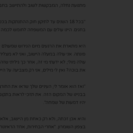
מתנועת נחלה, המבקשות לשוב ולהתיישב בחבל
"
בכל 18
ה
שנ
ים
עד לתיקון
חוק ההתנתקות בכנ
בחגים. היינו עולים
עם
המשפחה לחומש לכמה ימים
היא
מתארת
את ה
רגעים מיום הגירוש
ש
מעולם
ל
פונתה. אני עולה במעלה היישוב, ואני לא מצלי
עולה מולי, לא ידעתי מי זה, אחר כך גיליתי שזה
את בוכה? ואין
לי
מילים, אני רק מצביעה על היי
"
ואז הוא אומר לי, העיניים שלך שראו את החורב
בבניינו של המקום הזה. את תזכי לראות בתקומ
יהיו דמעות של שמחה
"
.
והיא אכן זכתה, ולא
רק
כאחת מן היישוב
, אלא
בצפון השומרון
. "אחרי הבחירות, אחד הראיונות