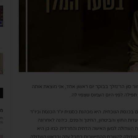
ור
סון
הר
־
מלך
בבוקר יום ראשון אחד, אני מוצאת אותה
פילה לפני היום העמוס שצפוי לה.
מב
ם בכנסת הנוכחית. היא
מכהנת כסגנית יו"ר הכנסת וכיו"ר
om
עד
ו
ת
ה
חוץ ו
ה
ביטחון
, החינוך והפנים
,
כיהנה לאחרונה
26
 השדולה למען האישה הדתית והחרדית
.
כמו כן
היא
שדולה להשבת ההתיישבות בחבל עזה ו
בראש
השדולה