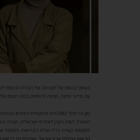
כשאני נכנסת אל לשכתה של חברת הכנסת לימ
עם סידור פתוח, מנסה להספיק כמה רגעים של ת
סון
הר
־
מלך
(46)
היא
מ
הקולות הימניים הבולטי
הוועדה לעניין הקרן לאזרחי ישראלית,
חברה בוו
לתקופה קצרה
כיו"ר ועדת הבריאות
,
והקימה את
מראשי שדולת ארץ ישראל, ו
עומדת
גם
בראש
ה