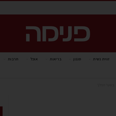
זווית נשית
סגנון
בריאות
אוכל
תרבות
בשער המלך