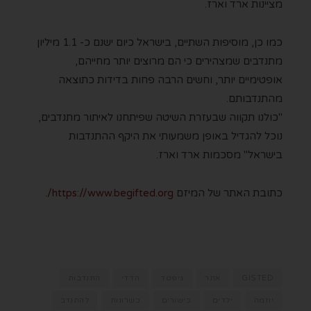
מציינות ארד וארז.
כמו כן, מוסיפות השתיים, בישראל כיום ישנם כ- 1.1 מיליון
מתנדבים שמצהירים כי הם מרוצים יותר מחייהם,
אופטימיים יותר, וחשים הרבה פחות בדידות כתוצאה
מהתנדבותם.
"כולנו תקווה שבעזרת השיטה שפיתחנו לאיתור מתנדבים,
נוכל להגדיל באופן משמעותי את היקף ההתנדבות
בישראל" מסכמות ארד וארז.
כתובת האתר של המיזם
https://www.begifted.org/
.
GISTED
אתר
גיפטד
הדדי
התנדבות
יוזמה
ילדים
כישורים
כשרונות
להתנדב