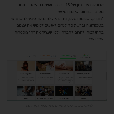
שמגיעות עם נסיון של 15 שנים בתעשיית ההייטק ורזומה
מכובד בתחום האימון האישי.
"מהרקע שממנו הגענו, היה נראה לנו מאוד טבעי להשתמש
בטכנולוגיה וברשת כדי לגרום לאנשים לממש את עצמם
בהתנדבות, לתרום לחברה, ולמי שצריך את זה" מספרות
ארד וארז.
להתנדב מתוך כישרון. צילום מסך מתוך אתר גיפטד