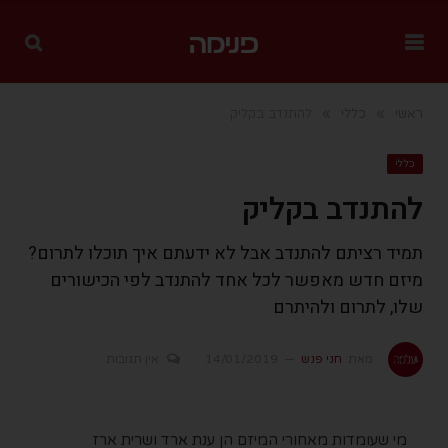
»
»
ראשי
כללי
להתנדב בקליק
כללי
להתנדב בקליק
תמיד רציתם להתנדב אבל לא ידעתם איך תוכלו לתרום?
מיזם חדש מאפשר לכל אחד להתנדב לפי הכישורים
שלו, לתרום ולהיתרם
מאת
חני פנש
14/01/2019
אין תגובות
מי שעומדות מאחורי המיזם הן ענת ארד
ושרית ארז