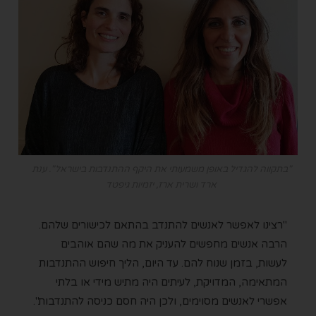
"בתקווה להגדיל באופן משמעותי את היקף ההתנדבות בישראל ". ענת
ארד ושרית ארז, יזמיות גיפטד
"רצינו לאפשר לאנשים להתנדב בהתאם לכישורים שלהם.
הרבה אנשים מחפשים להעניק את מה שהם אוהבים
לעשות, בזמן שנוח להם. עד היום, הליך חיפוש ההתנדבות
המתאימה, המדויקת, לעיתים היה מתיש מידי או בלתי
אפשרי לאנשים מסוימים, ולכן היה חסם כניסה להתנדבות".