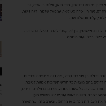
ן, ימימה גרינשפון, מירי פנאן, אילנה בן אריה, גבי
רה זק, נעה חן, אירה סטוליאר, עמנואל שלמה, דינה זייפר,
יולזרי, קלוד אמסלם ועוד.
ה לרחוב איינשטיין, בין ״ארקפה״ ל״גרנד קפה״. התערוכה
חבה גדולה בין שני בתי קפה , מול גינה מטופחת ובריכות
, ממוקמים 15 חלונות ראווה גדולים בהם מוצגות כל חודש תערוכות אמנות לטובת
מב
מות השבוע ובכל שעות היממה. מציגים בו צלמים, ציירים,
om
26
פריפריה. חלונות ראווה ענקיים אלו מהווים מעין
ות את העבודות מקרוב או מרחוק , ובערב בזמן שהתאורה