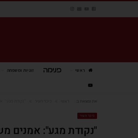
ראשי
פנימה TV
זוגיות ומשפחה
»
»
ראשי
כיכר העיר
"נקודת מגע": א
את נמצאת ב:
כיכר העיר
"נקודת מגע": אמנים מ