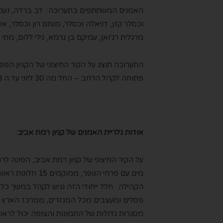
האמנים המשתתפים בתערוכה: דב ברדה, נעמי פאר
וכסלר קזן, דניאלה וכסלר, מנחם רון וכסלר, או
מרגלית רג'ואן, עמיקם בן גרמא, נילי ללום, מתי 
התערוכה תוצג על הקיר החיצוני של הקניון הפונ
פתוחה לקהל הרחב – החל מה 30 ליוני עד ה 28 ליולי, בכל שעות היממה.
אודות גלריית האמנים של קניון רמת אביב
:
על הקיר החיצוני של קניון רמת אביב, הפונה לר
מים עם פרחי הנופר
הקהילה. חלל ייחודי הזה נגיש לקהל במשך כל י
פסלים ומעצבים מכל המגזרים, ממרכז הארץ ומה
מסגרות גדולות של התמונות והצופה יכול לרא