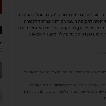
יגה תערוכה קבוצתית חדשה: "נקודת מגע", במסגרתה
יהן המתייחסות לתקופת משבר הקורונה ובמיוחד לכמיהה
 אמוראי – בירן, בהפקתם של שירי מאיר ושוקי כהן
 נדמים כרגרסיה לעולם ללא מגע, אל מציאות
מב
om
26
תגובות
קתם של שירי מאיר ושוקי כהן מ"אמני ישראל מתאגדים".
מגע, אל מציאות של חרדה,חשדנות ובידוד. האמנים
יחוק חברתי ואת הכמיהה לקשר, לחיבוק ומגע, בין אדם
.