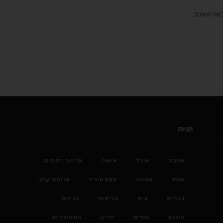
אה שאגיב.
תגיות
אהבה
אוכל
אישה
אלינור רחמים
אמא
אמונה
אקססוריז
ארוחת ערב
בגדים
בית
בריאות
גבינות
הורות
הורים
הריון
התמודדות