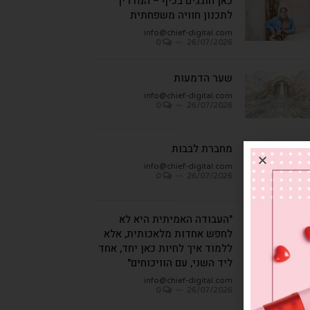
כאן חוגגים בכיף – המדריך
לתכנון חוויה משפחתית
info@chief-digital.com
0
26/07/2026
שער הדמעות
info@chief-digital.com
0
26/07/2026
מחברת לבבות
info@chief-digital.com
0
26/07/2026
"העבודה האמיתית היא לא
לחפש אחדות מלאכותית, אלא
ללמוד איך לחיות כאן יחד, אחד
ליד השני, עם הוויכוחים"
info@chief-digital.com
0
26/07/2026