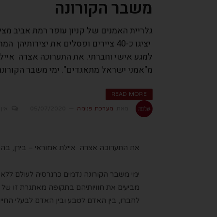
משבר הקורונה
גלריית האמנים של קניון עופר רמת אביב מצ
יציגו כ-40 ציירים ופסלים את יצירות
למגע אישי וחברתי. את התערוכה אצרה איילת
מ"אמני ישראל מתאגדים". ימי משבר הקורונה
READ MORE
מאת
מערכת פנימה
05/07/2020
אין 
את התערוכה אצרה איילת אמוראי – בירן, בהפ
ימי משבר הקורונה נדמים כרגרסיה לעולם ללא 
מביעים את חוויותיהם בתקופה מאתגרת זו של ר
לחברו, בין האדם לטבע ובין האדם לבעלי החיים