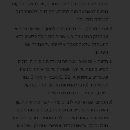
/ טאבלט /טלפון נייד לזמן ממושך, יש לבצע הפסקות
מפעם לפעם על מנת לתת לעיניים לנוח ולהסתכל גם
למרחק גדול יותר.
שמור מרחק – מידת הקרבה למסך משפיעה גם היא
על הנזק המצטבר. כשיושבים מול מסך כלשהו כדאי
להשתדל שלא להיצמד אליו יתר על המידה עם
העיניים.
תזונה – נמצא כי ויטמינים ומינרלים מסוימים יכולים
לסייע בהגנה על העין ושמירה על בריאותה. מזונות
שעשירים בוויטמין C, B2, A, אבץ ואומגה 3 כמו
למשל גזר (כדברי המיתוס הידוע), תרד, ברוקולי,
ביצים, שקדים, דגים ודגנים מלאים.
התייעצו עם הרופא לגבי טיפול – לצד פתרונות תיקון
ראיה כמו משקפיים ועדשות מגע, קיימים כיום מספר
פתרונות להאטת קצב גדילת המספר כמו עדשותמגע
מולטיפוקל, עדשות ללילה וטיפות אטרופין, שנמצאו