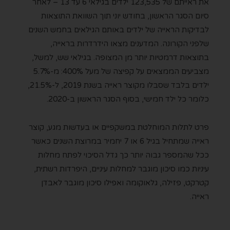
את ראייתם של 123,535 ילדים בגילאי 6 עד 13 – לאחר
סיום הסגר הראשון, בחודש יוני תוך השוואת התוצאות
לבדיקות הראייה של ילדים באותם הגילאים בחמש השנים
שלפני הקורונה. המדענים מצאו הידרדרות בראייה,
בתוצאות דרמטיות יותר מן המצופה. בגילאי שש, למשל,
מצביעים הממצאים על קפיצה של מעל 400%: מ-5.7%
ילדים בלבד שסבלו מקוצר ראייה בשנת 2019, ל-21.5%,
כלומר כל ילד חמישי, בסוף הסגר הראשון ב-2020.
פרט לתלות המוחלטת במשקפיים או בעדשות מגע, קוצר
ראייה שמתחיל בגיל 6 או 7 יחמיר במרוצת השנים כאשר
ככל שהמספר גבוה יותר כך גדל הסיכוי לפתח מחלות
עיניות כמו סיכון מוגבר למחלות עיניים, היפרדות רשתית,
קטרקט, פזילה, גלאוקומה ואפילו סיכון מוגבר לאבדן
ראייה.