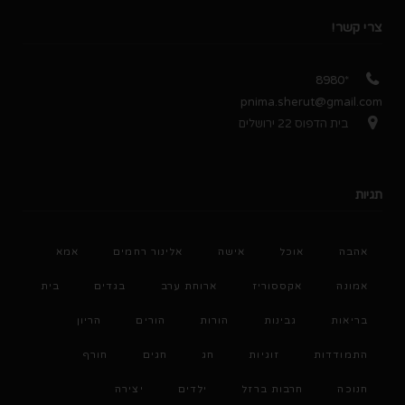
צרי קשר!
*8980
pnima.sherut@gmail.com
בית הדפוס 22 ירושלים
תגיות
אהבה
אוכל
אישה
אלינור רחמים
אמא
אמונה
אקססוריז
ארוחת ערב
בגדים
בית
בריאות
גבינות
הורות
הורים
הריון
התמודדות
זוגיות
חג
חגים
חורף
חנוכה
חרבות ברזל
ילדים
יצירה