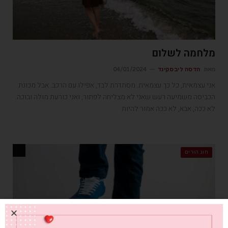
מלחמה לשלום
מאת
הדסה ליבסקינד
04/01/2024
אני עצמאית, כל כך עצמאית. מסתדרת לבד, אפילו עם הרכב. אבל מכונת
הכביסה משמיעה רעש שאני לא מצליחה לפתור, ואני כורעת מולה ובוכה.
לא ככה, אבא, לא ככה אמור להיות
חוג הורים