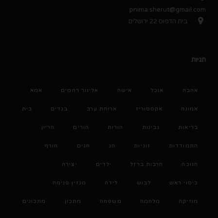
pnima.sherut@gmail.com
בית הדפוס 22 ירושלים
תגיות
אהבה
אוכל
אישה
אלינור רחמים
אמא
אמונה
אקססוריז
ארוחת ערב
בגדים
בית
בריאות
גבינות
הורות
הורים
הריון
התמודדות
זוגיות
חג
חגים
חורף
חנוכה
חרבות ברזל
ילדים
יצירה
כיסוי ראש
לבוש
לידה
מגזין פנימה
מוזיקה
מלחמה
משפחה
מתכון
מתכונים