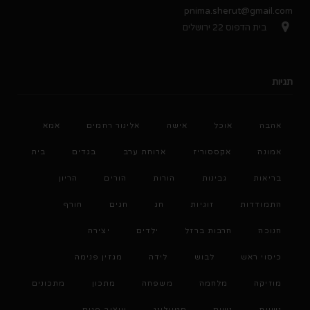
pnima.sherut@gmail.com
בית הדפוס 22 ירושלים
תגיות
אהבה
אוכל
אישה
אלינור רחמים
אמא
אמונה
אקססוריז
ארוחת ערב
בגדים
בית
בריאות
גבינות
הורות
הורים
הריון
התמודדות
זוגיות
חג
חגים
חורף
חנוכה
חרבות ברזל
ילדים
יצירה
כיסוי ראש
לבוש
לידה
מגזין פנימה
מוזיקה
מלחמה
משפחה
מתכון
מתכונים
נשיות
נשים
סטיילינג
עיצוב פנים