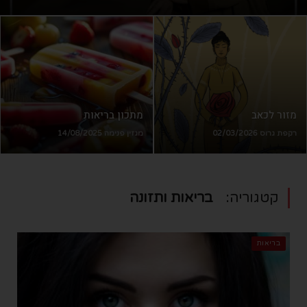
העמוס שצפוי לה. סון הר־מלך (46) היא מהקולות הימניים
הבולטים בכנסת הנוכחית. היא מכהנת כסגנית יו"ר הכנסת
וכיו"ר הוועדה לעניין הקרן לאזרחי ישראלית, חברה
בוועדות החוץ והביטחון,
Read More
מזור לכאב
מתכון בריאות
רקפת גרוס 02/03/2026
מגזין פנימה 14/08/2025
קטגוריה:
בריאות ותזונה
בריאות