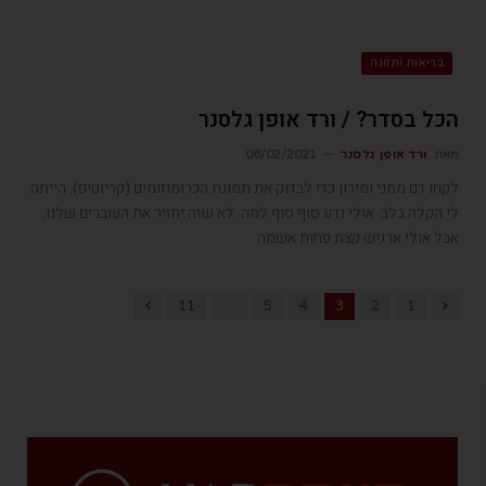
בריאות ותזונה
הכל בסדר? / ורד אופן גלסנר
מאת
ורד אופן גלסנר
08/02/2021
לקחו דם ממני ומירון כדי לבדוק את תמונת הכרומוזומים (קריוטיפ). הייתה
לי הקלה בלב. אולי נדע סוף סוף למה. לא שזה יחזיר את העוברים שלנו,
אבל אולי ארגיש קצת פחות אשמה
Next
Previous
11
…
5
4
3
2
1