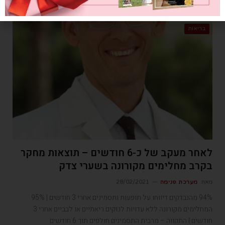
בריאות
לאחר מעקב של כ-6 חודשים – תוצאות מחקר
בקרב מחלימים מקורונה בשערי צדק
מאת
מערכת פנימה
28/02/2021
94% מהנבדקים דיווחו על תופעות ותסמינים אחרי 3 חודשים | 95%
המחלימים מקורונה ללא עדויות לנזקים ריאתיים או לבביים אחרי 3
חודשים | התקווה – מרבית התסמינים חולפים תוך 6 חודשים