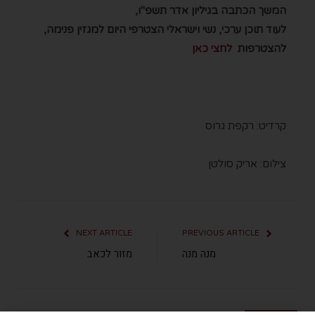
המשך הכתבה בגיליון אדר תשפ"ו,
לעוד תוכן ערכי, נשי וישראלי הצטרפי היום למגזין פנימה,
להצטרפות
לחצי כאן
קרדיט: רקפת גרוס
צילום: אריק סולטן
NEXT ARTICLE
PREVIOUS ARTICLE
מנה מנה
מזור לכאב