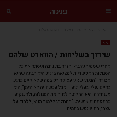
»
»
ראשי
כללי
שידוך בשליחות / הווארט שלהם
כללי
שידוך בשליחות / הווארט שלהם
אחרי שספיר גורביץ' חזרה בתשובה וניסתה את כל
הסגולות האפשריות למציאת בן זוג, היא הבינה שהיא
אבודה. "הבנתי שאני עסוקה רק במה שלא קיים כרגע
בחיים שלי. בעלי יגיע – אבל עכשיו זה לא הזמן", היא
משחזרת. היא החליטה לזנוח את הסגולות, ולהשקיע
בהתפתחות אישית. "התחלתי ללמוד תניא, ללמוד על
עצמי, מה זו נפש בהמית