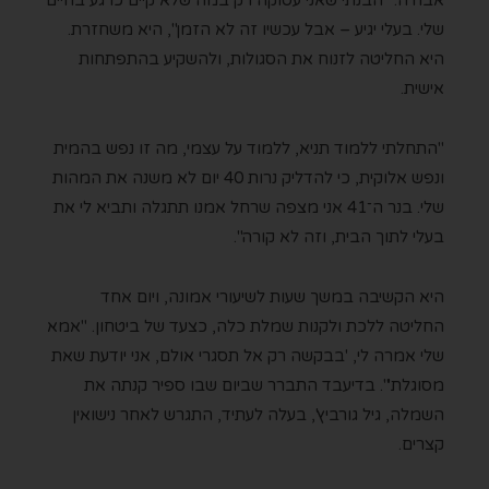
אבודה. "הבנתי שאני עסוקה רק במה שלא קיים כרגע בחיים
שלי. בעלי יגיע – אבל עכשיו זה לא הזמן", היא משחזרת.
היא החליטה לזנוח את הסגולות, ולהשקיע בהתפתחות
אישית.
"התחלתי ללמוד תניא, ללמוד על עצמי, מה זו נפש בהמית
ונפש אלוקית, כי להדליק נרות 40 יום לא משנה את המהות
שלי. בנר ה־41 אני מצפה שרחל אמנו תתגלה ותביא לי את
בעלי לתוך הבית, וזה לא קורה".
היא הקשיבה במשך שעות לשיעורי אמונה, ויום אחד
החליטה ללכת ולקנות שמלת כלה, כצעד של ביטחון. "אמא
שלי אמרה לי, 'בבקשה רק אל תסגרי אולם, אני יודעת שאת
מסוגלת'". בדיעבד התברר שביום שבו ספיר קנתה את
השמלה, גיל גורביץ', בעלה לעתיד, התגרש לאחר נישואין
קצרים.