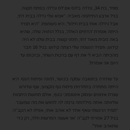
ספיר, בת 34, נולדה בלוס אנג'לס וגדלה בפתח תקווה.
בגיל ארבע התייתמה מאביה. "אמא שלי גדלה בבית דתי,
אבל גידלה אותי בבית חילוני", היא משתפת. "היא תמיד
הייתה אומרת 'הדתיים האלה', בגלל החוויה שלה, שהיא
באה מבית מאוד דתי, תימני קשוח. בבית שלנו לא היה
קידוש, ותמיד הנשמה שלי רצתה קידוש. בגיל 16 חבר
מהכיתה הביא לי את דף עם ברכות השחר, ובזכותו עד
היום אני אומרת".
עד שחזרה בתשובה עסקה בכושר, תזונה ופיתוח הגוף. היא
הייתה מתחרה בתחרויות פיתוח גוף מקצועי, ענף שדורש
שגרת אימונים ועיסוק אינטנסיבי בגוף, אולם תחושת היתמות
שליוותה אותה מילדותה גרמה לה לחפש את מה שמעבר.
"תמיד הרגשתי שאף אחד לא אוהב אותי, אפילו לא הקב"ה.
בגיל 27 אמרתי לקב"ה 'אני אעשה הפרשות חלה, רק כדי
שתאהב אותי'".