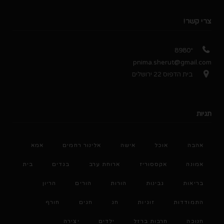
צרי קשר!
*8980
pnima.sherut@gmail.com
בית הדפוס 22 ירושלים
תגיות
אהבה
אוכל
אישה
אלינור רחמים
אמא
אמונה
אקססוריז
ארוחת ערב
בגדים
בית
בריאות
גבינות
הורות
הורים
הריון
התמודדות
זוגיות
חג
חגים
חורף
חנוכה
חרבות ברזל
ילדים
יצירה