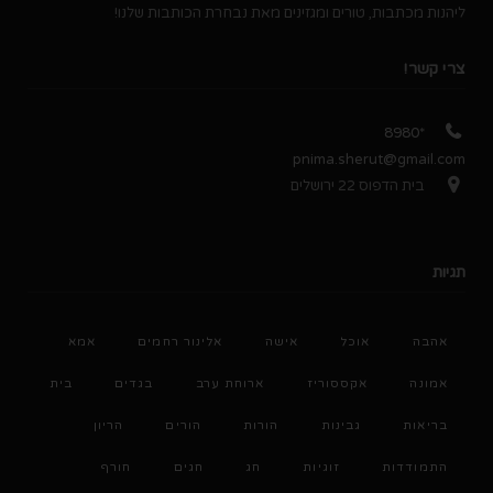
ליהנות מכתבות, טורים ומגזינים מאת נבחרת הכותבות שלנו!
צרי קשר!
*8980
pnima.sherut@gmail.com
בית הדפוס 22 ירושלים
תגיות
אהבה
אוכל
אישה
אלינור רחמים
אמא
אמונה
אקססוריז
ארוחת ערב
בגדים
בית
בריאות
גבינות
הורות
הורים
הריון
התמודדות
זוגיות
חג
חגים
חורף