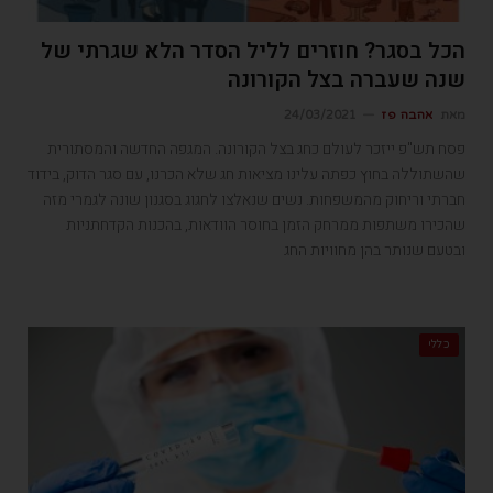
הכל בסגר? חוזרים לליל הסדר הלא שגרתי של
שנה שעברה בצל הקורונה
מאת
אהבה פז
24/03/2021
פסח תש"פ ייזכר לעולם כחג בצל הקורונה. המגפה החדשה והמסתורית
שהשתוללה בחוץ כפתה עלינו מציאות חג שלא הכרנו, עם סגר הדוק, בידוד
חברתי וריחוק מהמשפחות. נשים שנאלצו לחגוג בסגנון שונה לגמרי מזה
שהכירו משתפות ממרחק הזמן בחוסר הוודאות, בהכנות הקדחתניות
ובטעם שנותר בהן מחוויות החג
כללי