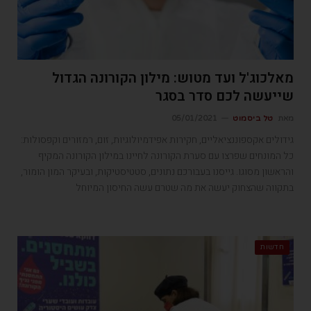
מאלכוג'ל ועד מטוש: מילון הקורונה הגדול
שייעשה לכם סדר בסגר
מאת
טל ביסמוט
05/01/2021
גידולים אקספוננציאליים, חקירות אפידמיולוגיות, זום, רמזורים וקפסולות:
כל המונחים שפרצו עם סערת הקורונה לחיינו במילון הקורונה המקיף
והראשון מסוגו. גייסנו בעבורכם נתונים, סטטיסטיקות, ובעיקר המון הומור,
בתקווה שהצחוק יעשה את מה שטרם עשה החיסון המיוחל
חדשות