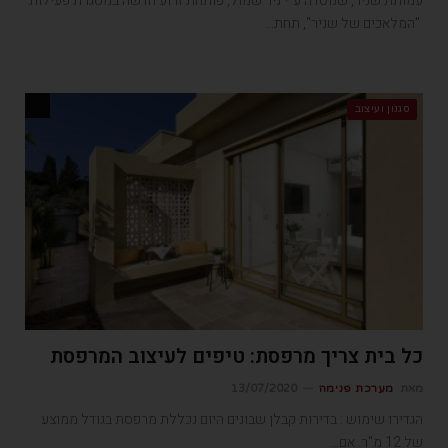
עמותת שניר, שנוסדה ע"י ניר שמול, פותחת זרוע חדשה במסגרת פעילות
"המלאכים של שניר", תחת…
סגנון ועיצוב
כל בית צריך מרפסת: טיפים לעיצוב המרפסת
מאת
מערכת פנימה
13/07/2020
הגדירו שימוש : בדירות קבלן שבונים היום נכללת מרפסת בגודל ממוצע
של 12 מ"ר. אם…