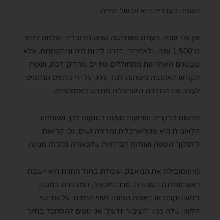
השפה העברית היא נס של תחייה.
אין עוד שפה בעולם ששימשה שפה מדוברת, נעלמה ליותר
מ־1,500 שנה, ולאחריהן חזרה להיות חיה ומתפתחת. אלא
שבשנים האחרונות מתחוללים שינויים מרחיקי לכת, ושפת
הקודש האהובה משתנה לנגד עינינו על ידי גורמים המנסים
לעצב את החברה הישראלית מחדש באמצעותה.
חדשות לבקרים נשמעות טענות הנוגעות לכך ששפתנו
הלאומית היא פטריארכלית ומדירה נשים, וכן קריאות
ל"תיקון" השפה ועוולות חברתיות שלכאורה נגזרות ממנה.
מי שמובילה את המאבק ועומדת בחוד החנית היא יושבת
ראש מפלגת העבודה, מרב מיכאלי, המדברת במכוון
בלשון נקבה או בשפה הפונה לשני המינים. על שיבושי
הלשון שלה כמו "הציבור יודעת" אנו נוטים להסתכל בחיוך