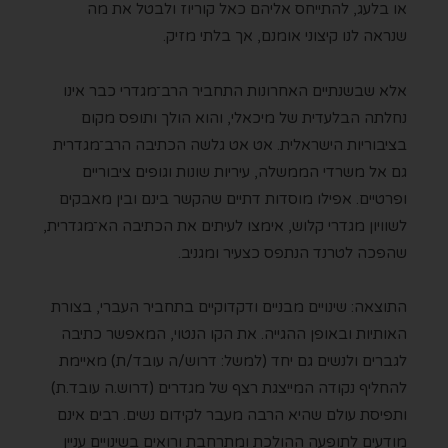
או בלעג, להתייחס אליהם כאל קוריוז ולבטל את מה
שנראה לנו קיצוני אומנם,
אך בלתי מזיק.
אלא שבשנתיים האחרונות התחביר הרב־מגדרי כבר אינו
נחלתה הבלעדית של מיכאלי, והוא הולך ותופס מקום
בציבוריות הישראלית. אט אט גלשה הכתיבה הרב־מגדרית
גם אל משרדי הממשלה, עיריות שונות וגופים ציבוריים
ופרטיים. אפילו מוסדות דתיים שהקשר בינם ובין מאבקים
לשוויון מגדרי קלוש,
אימצו לעיתים את הכתיבה הא־מגדרית,
שהפכה לטרנד הנתפס כצעיר ומגניב.
התוצאה: שינויים מבניים ודקדוקיים בתחביר העברי, בצורת
האותיות ובאופן ההגייה. את הקו הנטוי, המאפשר כתיבה
לגברים ולנשים גם יחד (למשל: דרוש/ה עובד/ת) מאיימת
להחליף נקודה המייצגת רצף של מגדרים (דרוש.ה עובד.ת)
ותפיסת עולם שהיא הרבה מעבר לקידום נשים.
רבים אינם
מודעים לתופעה ההולכת ומתרחבת ורואים בשינויים עניין