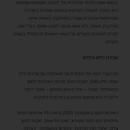
בנושא שפה ומגדר ומלמדת איך לכתוב טקסטים שוויוניים.
היא הפכה לפעילה חברתית בתחום ואוחזת באג'נדה
פמיניסטית ומגדרית שנויה במחלוקת. השיחה איתה
מורכבת, טעונה, ולא פעם מגיעה למבוי סתום. בכל זאת,
דבריה חשובים ומעידים על השינוי המאיים להתחולל בשפת
הקודש.
שבירת כלים וכללים
מן העבר השני של המתרס אני משוחחת עם עורכת הדין
נעמה סלע (58), יושבת ראש 'פורום הארגונים למען
המשפחה'. נעמה – אולי באופן מפתיע – איננה דתייה,
ולדבריה היא עוסקת במאבק בפרוגרס כתחביב.
הפורום הוקם באוקטובר 2020 והוא כולל ארגונים דתיים
וחילוניים כמו 'קפה שפירא', 'שוברות שוויון', 'אבות למען
צדק', 'איגוד רבני קהילות', 'בוחרים במשפחה', 'בצלמו',