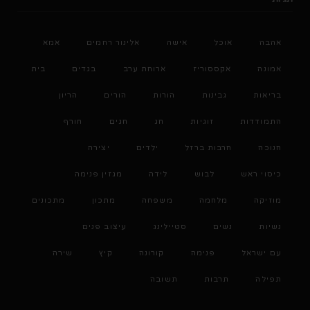
אהבה
אוכל
אישה
אלינור רחמים
אמא
אמונה
אקססוריז
ארוחת ערב
בגדים
בית
בריאות
גבינות
הורות
הורים
הריון
התמודדות
זוגיות
חג
חגים
חורף
חנוכה
חרבות ברזל
ילדים
יצירה
כיסוי ראש
לבוש
לידה
מגזין פנימה
מוזיקה
מלחמה
משפחה
מתכון
מתכונים
נשיות
נשים
סטיילינג
עיצוב פנים
עם ישראל
פנימה
קורונה
קיץ
שירה
תפילה
תרבות
תשובה