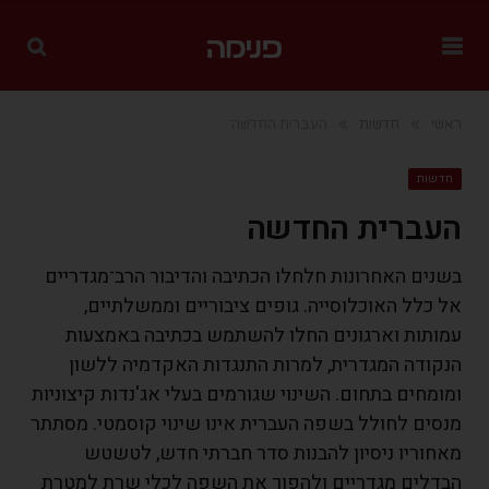
»
»
ראשי
חדשות
העברית החדשה
חדשות
העברית החדשה
בשנים האחרונות חלחלו הכתיבה והדיבור הרב־מגדריים
אל כלל האוכלוסייה. גופים ציבוריים וממשלתיים,
עמותות וארגונים החלו להשתמש בכתיבה באמצעות
הנקודה המגדרית, למרות התנגדות האקדמיה ללשון
ומומחים בתחום. השינוי שגורמים בעלי אג'נדות קיצוניות
מנסים לחולל בשפה העברית אינו שינוי קוסמטי. מסתתר
מאחוריו ניסיון להבנות סדר חברתי חדש, לטשטש
הבדלים מגדריים ולהפוך את השפה לכלי שרת למטרת