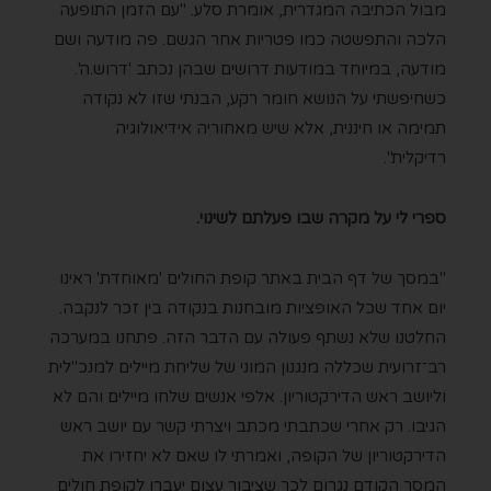
מבול הכתיבה המגדרית, אומרת סלע. "עם הזמן התופעה
הלכה והתפשטה כמו פטריות אחר הגשם. פה מודעה ושם
מודעה, במיוחד במודעות דרושים שבהן נכתב 'דרוש.ה'.
כשחיפשתי על הנושא חומר רקע, הבנתי שזו לא נקודה
תמימה או חיננית, אלא שיש מאחוריה אידיאולוגיה
רדיקלית".
ספרי לי על מקרה שבו פעלתם לשינוי.
"במסך של דף הבית באתר קופת החולים 'מאוחדת' ראינו
יום אחד שכל האופציות מובחנות בנקודה בין זכר לנקבה.
החלטנו שלא נשתף פעולה עם הדבר הזה. פתחנו במערכה
רב־זרועית שכללה מנגנון המוני של שליחת מיילים למנכ"לית
וליושב ראש הדירקטוריון. אלפי אנשים שלחו מיילים והם לא
הגיבו. רק אחרי שכתבתי מכתב ויצרתי קשר עם יושב ראש
הדירקטוריון של הקופה, ואמרתי לו שאם לא יחזירו את
המסך הקודם נגרום לכך שציבור עצום יעברו לקופת חולים