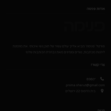
אודות פנימה
פורטל 'פנימה' מביא אלייך עולם עשיר של תוכן נשי איכותי. את מוזמנת
ליהנות מכתבות, טורים ומגזינים מאת נבחרת הכותבות שלנו!
צרי קשר!
*8980
pnima.sherut@gmail.com
בית הדפוס 22 ירושלים
תגיות