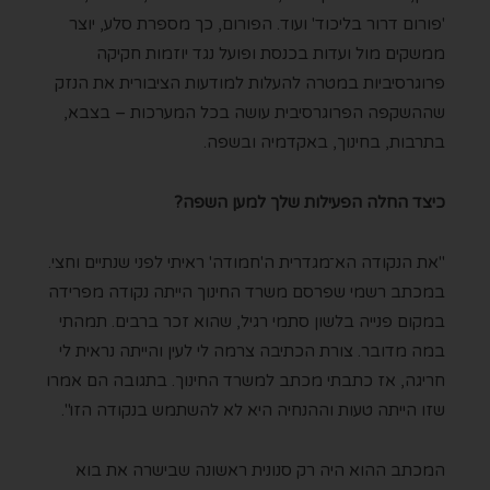
'פורום דרור בליכוד' ועוד. הפורום, כך מספרת סלע, יוצר
ממשקים מול ועדות בכנסת ופועל נגד יוזמות חקיקה
פרוגרסיביות במטרה להעלות למודעות הציבורית את הנזק
שההשקפה הפרוגרסיבית עושה בכל המערכות – בצבא,
בתרבות, בחינוך, באקדמיה ובשפה.
כיצד החלה הפעילות שלך למען השפה?
"
את הנקודה הא־מגדרית ה'חמודה' ראיתי לפני שנתיים וחצי.
במכתב רשמי שפרסם משרד החינוך הייתה נקודה מפרידה
במקום פנייה בלשון סתמי רגיל, שהוא זכר ברבים
. תמהתי
במה מדובר. צורת הכתיבה צרמה לי לעין והייתה נראית לי
חריגה, אז כתבתי מכתב למשרד החינוך. בתגובה הם אמרו
שזו הייתה טעות וההנחיה היא לא להשתמש בנקודה הזו".
המכתב ההוא היה רק סנונית ראשונה שבישרה את בוא