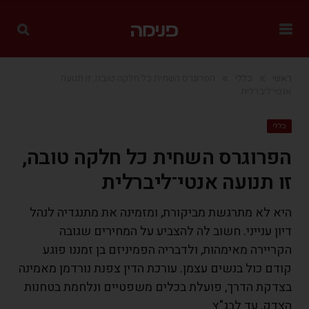
»
»
ראשי
כללי
הפרוגרס השחית כל חלקה טובה, זו תנועה
אנטי־ליברלית
כללי
הפרוגרס השחית כל חלקה טובה,
זו תנועה אנטי־ליברלית
היא לא מתרגשת מביקורת, ומזמינה את מתנגדיה לנהל
דיון ענייני. חשוב לה להצביע על המחירים שגובה
הקריירה מאימהות, ולדבריה הפמיניזם בן זמננו פוגע
קודם כול בנשים עצמן. עורכת הדין צפנת נורדמן מאמינה
בצדקת הדרך, פועלת בכלים משפטיים ונלחמת בטחנות
הצדק, עד לבג"ץ