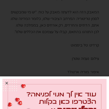
המאבק הזה הוא לדעתה מאבק על כוח
. "יש מי שמבקשים
לסמן טריטוריה: המרחב הציבורי שלנו, כלומר המדינה שלנו.
אתם, הדתיים והחרדים, רק אורחים כאן, בממלכה שלנו.
לכן התנהגו בהתאם, קבלו על עצמכם את הכללים שלנו".
קרדיט: טל ביסמוט
צילום: נעמה שטרן
איפור: מוריה ארנוולד