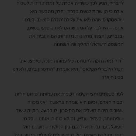
לדבריה, הגיע לכך שעירייה אסרה על זמרות דתיות לשכור
אולם כי הן שרות לנשים בלבד. "חלק מהבעיה היא
שהשחקנים שהמציאו את עלילת 'הדרת הנשים' וקידמו
אותה – היו לבד על המגרש. הם לא רק פגעו בנשים,
ובגברים, והציתו מחלוקות מיותרות; הם העבירו את
המשפט הישראלי תהליך של השחתה.
"זו דוגמה חזקה לחסרונה של עמותה מנגד, שתייצג את
הקול הליברלי הקלאסי", היא אומרת. "החיסרון בלט, ולא רק
בסוגיה הזו".
לפני כשנתיים וחצי הקימה רשמית את עמותת 'פורום חירות
וכבוד האדם', וכיום היא עומדת בראשה. "אני מקווה
שפורום חירות משלים את החיסרון ולו במעט. מקווה שעוד
ישלים יותר, בעתיד. ועדיין, זה לא כוחות. אנחנו – כל מי
שפועל בעד זכויות אדם במובנן המקורי – מעטים מול
רבים. אבל גם מעטים מול רבים יכולים להצליח, כידוע. בכל