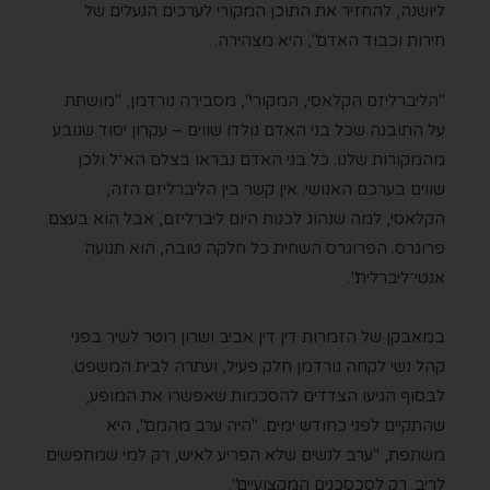
ליושנה, להחזיר את התוכן המקורי לערכים הנעלים של
חירות וכבוד האדם", היא מצהירה.
"הליברליזם הקלאסי, המקורי", מסבירה נורדמן, "מושתת
על התובנה שכל בני האדם נולדו שווים – עקרון יסוד שנובע
מהמקורות שלנו. כל בני האדם נבראו בצלם הא־ל ולכן
שווים בערכם האנושי. אין קשר בין הליברליזם הזה,
הקלאסי, למה שנהוג לכנות היום ליברליזם, אבל הוא בעצם
פרוגרס. הפרוגרס השחית כל חלקה טובה, הוא תנועה
אנטי־ליברלית".
במאבקן של הזמרות דין דין אביב ושרון רוטר לשיר בפני
קהל נשי לקחה נורדמן חלק פעיל, ועתרה לבית המשפט.
לבסוף הגיעו הצדדים להסכמות שאפשרו את המופע,
שהתקיים לפני כחודש ימים. "היה ערב מהמם", היא
משתפת, "ערב לנשים שלא הפריע לאיש, רק למי שמחפשים
לריב. רק לסכסכנים המקצועיים".