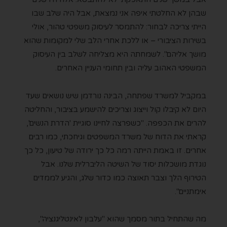
שבהן לא החלטתי איפה אני נמצאת, אבל היה שלב שבו
הייתי צריכה לבחור: להתמסר לעיסוק משפטי טהור, אולי
בשירות הציבורי – או ללכת אחרי הלב שלי למקומות שהוא
מושך אליהם". לשמחתה היא מצליחה לשלב בין העיסוק
המשפטי האהוב עליה ובין תחומי העניין האחרים.
במקביל למשרד שפתחה, הבינה נורדמן שיש נושאים שעד
היום לא קיבלו קול וייצוג וצריכים להישמע בציבור, והחליטה
להרים את הכפפה. "
כשפרצה לחיינו סוגיית 'הדרת הנשים',
קראתי את הדוח של משרד המשפטים וגיחכתי, כמו רבים
אחרים. זו באמת הייתה רמה כל כך ירודה של טיעון, כל כך
נוגדת מושכלות יסוד של השיטה הליברלית שלנו. אבל
הטירוף הלך וצבר תאוצה כמו כדור שלג, והגיע לממדים
אימתניים".
מה שהתחיל בתור מסמך שהוא "עלבון לאינטליגנציה",