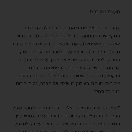
מעטים מול רבים
אחרי שסיימה את לימודי המשפטים, החלה את דרכה
המקצועית כמתמחה בפרקליטות המדינה – מוסד שנחשב
לאליטה המשפטית ולמעוז שמאל מובהק, ושימשה כעוזרת
משפטית בבית המשפט העליון. לאחר מכן עבדה בשוק
הפרטי, ולפני כשמונה שנים יצאה לדרך עצמאית והקימה
את המשרד שלה. היא מתמחה בליטיגציה מנהלית
וחוקתית, ובמסגרת עיסוקה המשפטי מטפלת גם בסוגיות
ציבוריות בוערות. העיסוק בנושאים של חברה, זהות וחירות
בער בה תמיד.
"תמיד נמשכתי לנושאים האלה – נפש האדם מרתקת אותי,
תהליכים חברתיים, מהפכות ששינו את העולם. היחסים בין
המינים, האסדרה החברתית שלהם. קראתי על זה, למדתי,
אבל במשך שנים התאפקתי לא להתבטא. אלה היו שנים