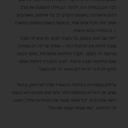
דבר רע בבחירה הזו, להפך. הבחירה להשקיע את מרב
הזמן והאנרגיה באנשים היקרים לך עלי אדמות, שאוהבים
אותך יותר מכל אדם אחר, במקום בשעות נוספות במשרד
– זו בחירה נבונה וראויה.
"יחד עם זאת, כמובן, כל מקרה לגופו. מי שיש לה סיבה
טובה לחיות את הג'ינגול הזה – שתלך על זה. רק שתהיה
מודעת. זה העיקר, לקבל החלטות מושכלות, מתוך הבנה
שגם החלופה טובה וראויה. לא כי החברה דוחפת אותנו
מחוץ לבית כי להיות 'רק אמא' זה לא נחשב".
נורדמן מתגוררת באלעזר והמשרד שלה לא רחוק, בכפר
עציון, אך היא לא מהססת לומר שיש ימים שבהם היא בקושי
רואה את הבית. "כל אישה עושה את הבחירות שלה", חשוב
לה להדגיש, "ואני עשיתי ועושה את שלי".