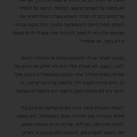
מספר על המחירים, על הכדורים שנופלים בדרך. אף אחד
לא מספר על העומס המעשי, המנטלי, הרגשי. על המחיר
של החיים במרדף תמידי. כאמא צעירה רציתי לטרוף את
העולם, תמיד הייתה לי מוטיבציה גבוהה, בכל מקום עבודה
שניגשתי אליו היה לי חשוב להבהיר שזה שיש לי ילדים קטנים
זו לא בעיה, אני אסתדר".
במבט לאחור יש לה מחשבות שניות על הבחירה הזאת.
"למה, בעצם, לא משרת אם? למה לא לחלק את הזמן שלי
אחרת בשנים האלה? אלה תובנות שגיבשתי רק הרבה אחר
כך. הייתי צריכה לעבור דרך ולחשוב על הדברים לבד, כי
הדעה הזו לא מונחת בשוק הדעות. היא כמעט לא נשמעת.
"השדר החברתי מאוד ברור ונערות קולטות אותו גם בלי
מילים: הקריירה שלך מגדירה אותך כמוצלחת", היא טוענת.
"להיות מהנדסת, מנכ"לית, עורכת דין זה מוצלח ונחשב
יותר מאשר לנקות כינים, להתכונן למבחן בנביא, לארגן