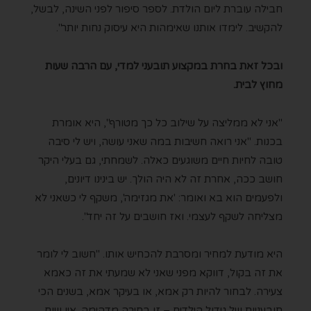
חבילה עוברת ליום הולדת. לספר סיפור לפני השינה, לבשל,
להקשיב. לימדו אותנו שאימהות היא עיסוק נחות יותר".
ובכל זאת בחרת במקצוע תובעני למדי, עם הרבה שעות
מחוץ לבית.
"אני לא ממליצה על שילוב כל כך מטורף", היא אומרת
בכנות. "אני רואה חשיבות במה שאני עושה, ויש לי סיבה
טובה לחיות חיים משוגעים כאלה. לשמחתי, גם בעלי היקר
חושב ככה, אחרת זה לא היה הולך. יש בינינו דיונים,
ולפעמים הוא בא ואומר: 'את מגזימה', משקף לי כשאני לא
מצליחה לשקף לעצמי. ואז חושבים על זה יחד".
היא מודעת למחיר ומסרבת להכחיש אותו. "חשוב לי לומר
את זה בקול, דווקא מפני שאני לא שמעתי את זה כאמא
צעירה. לבחור להיות רק אמא, או בעיקר אמא, בשנים הכי
תובעניות של גידול הילדים – זו בחירה מדהימה. אין שום