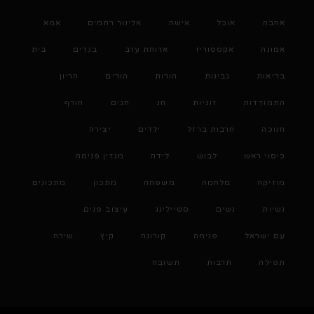
אהבה
אוכל
אישה
אלינור רחמים
אמא
אמונה
אקססוריז
ארוחת ערב
בגדים
בית
בריאות
גבינות
הורות
הורים
הריון
התמודדות
זוגיות
חג
חגים
חורף
חנוכה
חרבות ברזל
ילדים
יצירה
כיסוי ראש
לבוש
לידה
מגזין פנימה
מוזיקה
מלחמה
משפחה
מתכון
מתכונים
נשיות
נשים
סטיילינג
עיצוב פנים
עם ישראל
פנימה
קורונה
קיץ
שירה
תפילה
תרבות
תשובה