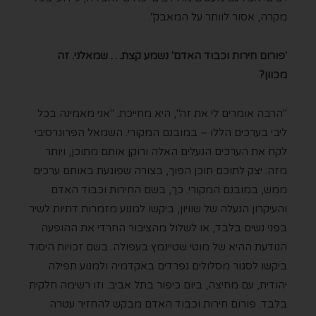
מקרה, אסור לוותר על המאבק".
'פורום חירות וכבוד האדם' נשמע קצת… שמאלני. זה
מכוון?
"הרבה אומרים לי את זה", היא מחייכת. "אני מאמינה בכל
ליבי בערכים הללו – במובנם המקורי. השמאל הפרוגרסיבי
לקח את הערכים הנעלים האלה ורוקן אותם מתוכן, ויותר
מזה: יצק לתוכם תוכן הפוך, בצורה שפוגעת באותם ערכים
ממש, במובנם המקורי. כך, בשם החירות וכבוד האדם
והעיקרון הנעלה של שוויון, ביקשו למנוע מזמרות דתיות לשיר
בפני נשים בלבד, או לשלול מהציבור החרדי את ההופעה
הנודעת ההיא של מוטי שטיינמץ בעפולה. בשם זכויות היסוד
ביקשו לסגור מסלולים נפרדים באקדמיה ולמנוע תפילה
יהודית, עם מחיצה, ביום כיפור בתל אביב. וזו רשימה חלקית
בלבד. פורום חירות וכבוד האדם מבקש להחזיר עטרה