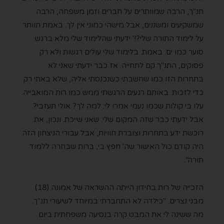
תנ"ך, הרבה שמוותרים על חברים וזמן משפחה, הרבה
שמשקיעים ומשננים, אבל מישהי כמוני אין לך. באמת תוותר
על לימוד התורה שלי?!' ידעתי שהלימוד שלי מלא ברגש.
סוער כמו ים. באמת. בלימוד שלי עולים רגשות ולא רק
פסוקים, התנ"ך קם לתחייה. אז כבר ידעתי שאני לא
בתחרות הזו כמו שחשבתי כשנכנסתי אליה, שלא באתי רק
כדי לזכות. באותם רגעים הרגשתי ממש כמו רות המואבייה.
עלו בי קולות שכמו נעמי אמרו לי: למה לך? אולי תעזבי?
אבל ידעתי כבר שזה המקום שלי. שאני שייכת. ונכון, את
רוכשת ידע בתחרות וצוברת חוויות, אבל עבורי הניצחון הזה
היה קודם כול האישור שה' חפץ בי, ברות שבחרה ללמוד
תורה".
הזכייה של רות בחידון הייתה ההשראה של אמונה (18)
מבני נצרים. "כילדה לא התחברתי במיוחד לשיעורי תנ"ך.
מה ששינה לי את המבט קרה בנסיעה משפחתית ביום