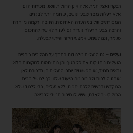
רבקה ואצל תמר. אלה אינן הרעלות שאנו מכירות היום,
אלא רעלות מבד טבעי ונושם, שדומה יותר לבגדים
המסורתיים של בני העדה האתיופית. היו בהן רקמה מיוחדת
והרבה צבע. הרעלה נועדה גם לעזור לאישה להתכנס
פנימה, וגם לשמש אמצעי חיזור ופיתוי לבעלה.
נ
עליים –
גם הנעליים מלמדות בתנ"ך על תהליכים רוחניים.
הנעליים
מחזיקות
את
כל
הגוף
והן
מתייחסות
למקומות
הלא
נראים
תמיד
,
או
הפשוטים
יותר
. הנעליים הן
תזכורת
לאן
אנחנו
הולכות
ולבירור מה
הייעוד
שלנו
. כך למשל בבית
המקדש נדרשים ללכת יחפים, ללא נעליים, כדי ללמד שלא
הכול קשור לאדם, ושיש לו חיבור תמידי לבריאה.