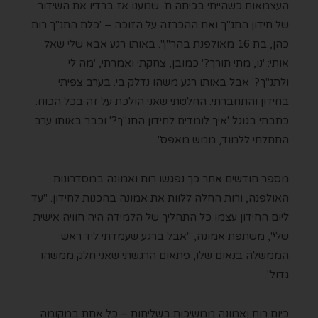
העצמאות כשהייתי בכיתה ח'. שמענו אז ברדיו את השידור
של חידון התנ"ך ואת ההכרזה על הזוכה – 'כלת התנ"ך רות
כהן, בת 16 מאולפנת בהר"ן". באותו רגע אבא שלי שאל
אותי: 'נו, מתי תורך?' כמובן, צחקתי ואמרתי, 'מה לי
ולתנ"ך?' אבל באותו רגע משהו נדלק בי. בערב צפיתי
בחידון והתחברתי. החלטתי שאני הולכת על זה בכל הכוח.
כתבתי בגוגל 'איך לומדים לחידון התנ"ך?' וכבר באותו ערב
התחלתי ללמוד, ממש מאפס".
מספר חודשים אחר כך נפגשו רות ואמונה במסדרונות
האולפנה, ורות החלה ללוות את אמונה בהכנות לחידון. "עד
ליום החידון עצמו כל התהליך של הלמידה היה חוויה אישית
שלי", משתפת אמונה, "אבל ברגע שעמדתי ליד ראש
הממשלה בנאום שלו, פתאום הרגשתי שאני חלק ממשהו
גדול".
כיום רות ואמונה ממשיכות בשליחות – כל אחת במקומה