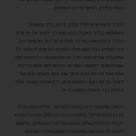
השנה בחידון, הפעם על כס השופטת.
התנ"ך נמצא איתן תמיד בתיק, בחוץ, בלב ובנשמה.
כשנפגשנו בדרך האבות בגוש עציון כדי לחגוג את יפי ארץ
התנ"ך
בתלבושות כפריות, סנדלים תנ"כיים ותכשיטי זהב
,
היה לשתיהן ברור שגם ספר הספרים יגיע איתן להפקה. כל
אחת מהן אוחזת ספר תנ"ך מרופט שנראה כי הודפס לפני
עשרות שנים. למעשה הספרים הודפסו לפני שנים בודדות,
אלא שכל דף ודף בהם נהפך שוב ושוב בשנים רבות של
לימוד. כל דף רצוף הדגשות וכתב יד באותיות קטנות, ושולי
הדפים כבר השחירו ממגע כף ידן.
"בשנה שניגשתי פרצה מגפת הקורונה, ואי־הוודאות ניכרה
גם בהכנות לחידון", משחזרת רות כהן (20) ממרכז שפירא.
"בגלל ההגבלות נאלצו לשנות את זמני המבחנים, ופתאום
הודיעו לנו בהפתעה שהמבחן המסנן באחד השלבים