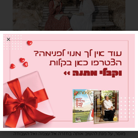
שמלות
– שמלה היא כמו עטיפה של כל חלקי הנפש שלי.
וכבת מלך אני נותנת כבוד לכל החלקים שלי. גם אלו
שזקוקים לתיקון ולבירור.
תכשיטים לנפש-
בספר ישעיהו הקב"ה מסיר מהנשים את
כל הקישוטים בשל חטאיהן. בפנימיות מסבירים שהתכשיט
הוא כמו איבר חי לנפש האישה, שמגיב ופועל על האישה.
כאשר היא אינה בנקודת ציון פנימית נכונה לה, התכשיט
מוסר, על מנת להשיב אותה בחזרה אל עצמה ואל העבודה