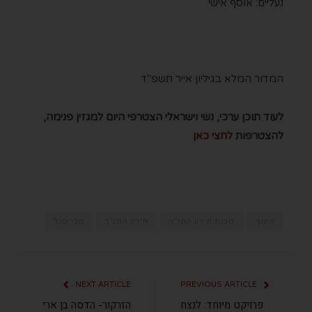
נעליים: אוסף אישי
המדור המלא בגיליון אייר תשפ"ד
לעוד תוכן ערכי, נשי וישראלי הצטרפי היום למגזין פנימה,
להצטרפות
לחצי כאן
התנך
זוכות חידון התנ"ך
חידון התנ"ך
מלי סגל
NEXT ARTICLE
PREVIOUS ARTICLE
פרויקט מיוחד: לנצח
הזרקור- הדסה בן ארי