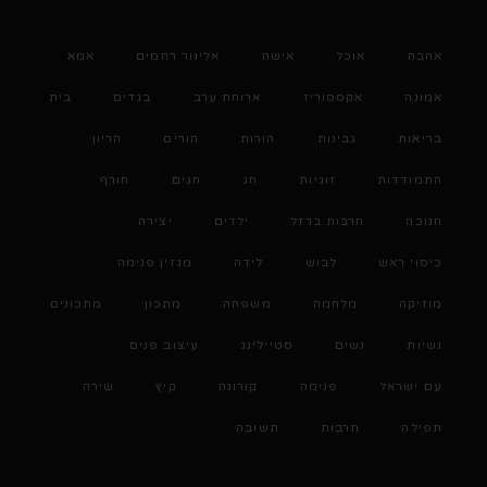
אהבה
אוכל
אישה
אלינור רחמים
אמא
אמונה
אקססוריז
ארוחת ערב
בגדים
בית
בריאות
גבינות
הורות
הורים
הריון
התמודדות
זוגיות
חג
חגים
חורף
חנוכה
חרבות ברזל
ילדים
יצירה
כיסוי ראש
לבוש
לידה
מגזין פנימה
מוזיקה
מלחמה
משפחה
מתכון
מתכונים
נשיות
נשים
סטיילינג
עיצוב פנים
עם ישראל
פנימה
קורונה
קיץ
שירה
תפילה
תרבות
תשובה