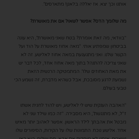
אותנו וכך יצא. אז יאללה בלאגן! מתארסים".
מה שלומך הדס? אפשר לשאול אם את מאושרת?
"בוודאי, מה זאת אומרת? בטח שאני מאושרת", היא עונה
בביטחון שמפתיע אותי. "מאה אחוז מאושרת על הוד ועל
הקשר שלנו. ואני מתגעגעת במאה אחוז לאלישע. זה לא
שאני צריכה להתנהל בתוך מאה אחוז אחד, לכל דבר יש
את מאת האחוזים שלו". המתמטיקה הרגשית הזאת
נשמעת לרגע מסובכת, אבל כשהיא מדברת, זה נשמע הכי
טבעי בעולם.
"האהבה הענקית שיש לי לאלישע, ויש להוד לחגית אשתו
ז"ל, לא מתנגשת", היא מסבירה. "זה כמו שילד שני לא
מבטל את אהבתך לילד הראשון. אפשר לאהוב יותר מאיש
אחד. אלישע נוכח. התמונות שלו על הקירות, הסיפורים שלו
נשארים. אנחנו לא מוחקים את אבא, חס ושלום. הוא כאן