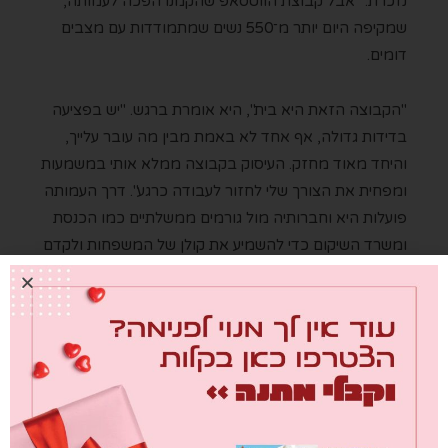
נזכרת. "אבל קבוצת הווטסאפ שהקמנו הפכה לעמותה,
שמקיפה היום יותר מ־550 נשים שמתמודדות עם מצבים
דומים.
"הקבוצה הזאת היא בית", היא אומרת ברגש. "יש בפציעה
בדידות גדולה, אף אחד לא באמת מבין מה עובר עלייך,
והיחד מאוד מחזק. העיסוק בקבוצה ממלא אותי במשמעות
ומפחית את הצורך שלי לחזור לעבודה כרגע". דרך העמותה
פועלות היא וחברותיה מול גורמים ממשלתיים כמו הכנסת
ומשרד השיקום כדי להשמיע את קולן של המשפחות ולקדם
שינויים שיסייעו להן.
מיטל מבקשת להעביר מסר לנשות פצועים שעדיין לא מצאו
את מקומן בקבוצה: "קודם כול, שתדעו שאתן לא לבד". היא
קוראת להן לחפש את "פורום נשות הפצועים" בפייסבוק.
בנוסף, היא מדגישה שני עקרונות חיוניים: "תהיי בחמלה כלפי
עצמך, כי הפציעה מביאה איתה עומס עצום, ואפשר ללכת