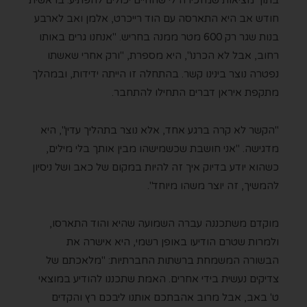
בתוך מציאות שמזכירה לי שהחיים יכולים להפתיע. בראשית
חודש אב היא התארסה עם הוד רייכרט, אלמן ואב לארבע
בנות שגר רק 600 מטר ממנה בחריש. "אנחנו גרים באותו
רחוב, אבל לא הכרנו", היא מספרת, "ורק אחרי שאשתו
נפטרה נוצר בינינו קשר. בהתחלה זו הייתה ידידות, ובמהלך
מתקפת איראן דברים התחילו להתחבר.
"הקשר
לא קרה ברגע אחד, אלא נוצר בתהליך עדין", היא
מדגישה. "אני חושבת שכשמישהו מבין אותך בלי מילים,
כשהוא יודע בדיוק איך זה להיות במקום של כאב ושל ניסיון
להמשיך, זה יוצר משהו מיוחד".
מוקדם משתכננה עברה השמועה שהיא והוד התארסו,
ולמרות שטרם הודיעו באופן רשמי, היא אישרה את
הבשורה המשמחת ברשתות החברתיות: "מלאכתם של
צדיקים נעשית בידי אחרים. האמת שתכננו להודיע במוצאי
ט' באב, אבל מרוב אהבתכם אותנו ליבכם רץ והקדים