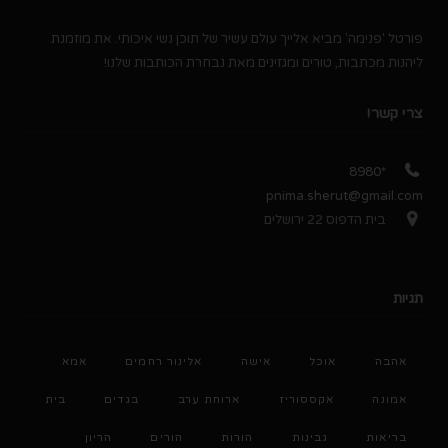
פורטל 'פנימה' מביא אלייך עולם עשיר של תוכן נשי איכותי. את מוזמנת
ליהנות מכתבות, טורים ומגזינים מאת נבחרת הכותבות שלנו!
צרי קשר!
*8980
pnima.sherut@gmail.com
בית הדפוס 22 ירושלים
תגיות
אהבה
אוכל
אישה
אלינור רחמים
אמא
אמונה
אקססוריז
ארוחת ערב
בגדים
בית
בריאות
גבינות
הורות
הורים
הריון