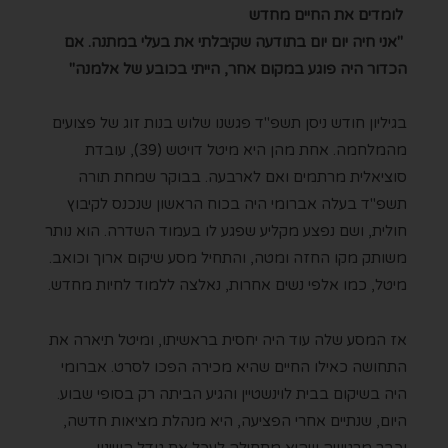
לומדים את החיים מחדש
"אני חיה יום יום בתודעה שקיבלתי את בעלי במתנה. אם
הכדור היה פוגע במקום אחר, הייתי בכובע של אלמנה"
בגיליון חודש ניסן תשפ"ד פגשנו שלוש בנות זוג של פצועים
מהמלחמה. אחת מהן היא מיטל דויטש (39), עובדת
סוציאלית מרתמים ואם לארבעה. בבוקר שמחת תורה
תשפ"ד בעלה אברומי היה בכוח הראשון שנכנס לקיבוץ
חולית, ושם נפצע מקליע שפגע לו בעמוד השדרה. הוא נותר
משותק מקו החזה ומטה, והתחיל מסע שיקום ארוך וכואב.
מיטל, כמו אלפי נשים אחרות, נאלצה ללמוד לחיות מחדש.
אז המסע שלה עוד היה יחסית בראשיתו, ומיטל תיארה את
התחושה כאילו החיים שהיא מכירה הפכו לסרט. אברומי
היה בשיקום בבית לוינשטיין והגיע הביתה רק בסופי שבוע.
היום, שנתיים אחרי הפציעה, היא מנהלת מציאות חדשה,