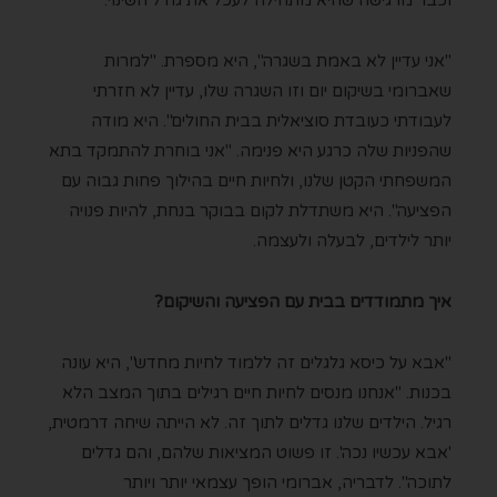
וכבר מרגישה שהיא מתחילה לעכל את גודל השינוי.
"אני עדיין לא באמת בשגרה", היא מספרת. "למרות
שאברומי בשיקום יום וזו השגרה שלו, עדיין לא חזרתי
לעבודתי כעובדת סוציאלית בבית החולים". היא מודה
שהפניות שלה כרגע היא פנימה. "אני בוחרת להתמקד בתא
המשפחתי הקטן שלנו, ולחיות חיים בהילוך פחות גבוה עם
הפציעה". היא משתדלת לקום בבוקר בנחת, להיות פנויה
יותר לילדים, לבעלה ולעצמה.
איך מתמודדים בבית עם הפציעה והשיקום?
"אבא על כיסא גלגלים זה ללמוד לחיות מחדש", היא עונה
בכנות. "אנחנו מנסים לחיות חיים רגילים בתוך המצב הלא
רגיל. הילדים שלנו גדלים לתוך זה. לא הייתה שיחה דרמטית,
'אבא עכשיו נכה'. זו פשוט המציאות שלהם, והם גדלים
לתוכה". לדבריה, אברומי הופך עצמאי יותר ויותר