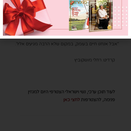
לאיבוד". והדבר השני: "תלמדו לבקש עזרה. לא להתבייש
בזה. אנשים רק מחכים לעזור, וזה מציל חיים. אם אנחנו
נקרוס, הבית יקרוס איתנו, ואסור שזה יקרה.
"אני כבר לא מכירה את החיים של לפני", היא מסכמת,
"אבל אנחנו חיים בעומק, במקום שלא הרבה מגיעים אליו".
קרדיט: רחלי מושקוביץ
לעוד תוכן ערכי, נשי וישראלי הצטרפי היום למגזין
פנימה, להצטרפות
לחצי כאן