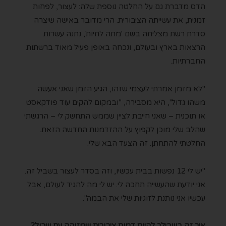
הדס מדברת גם על החלטה נוספת שלה: לעצור, לפחות
זמנית, את עשייתה הציבורית. הרי מדובר באישה שיצרה
סדרת רשת מצליחה בשם 'מתה לחיות', נתנה עשרות
הרצאות בארץ ובעולם, ונכחה באופן פעיל מאוד ברשתות
החברתיות.
"לא מזמן אמרתי לעצמי שזהו, הגיע הזמן שאני אעשה
משהו גדול", היא מסבירה, "ובמקום להקים עוד פודקאסט
או תוכנית – שאני חייבת לציין שממש התחשק לי – הרגשתי
שהלב שלי מוכן לקפוץ על ההזדמנות החדשה הזאת.
החלטתי להתחתן. זה הצעד הבא שלי.
"יש לי 12 נפשות בבית עכשיו, וזה בסדר לעצור בשביל זה.
אני יודעת שהעשייה תחכה לי. יש לי מה להגיד לעולם, אבל
עכשיו אני נותנת לזוגיות שלי את הבמה".
איך זה בשבילך להיות דמות ציבורית שמזוהה עם שכול?