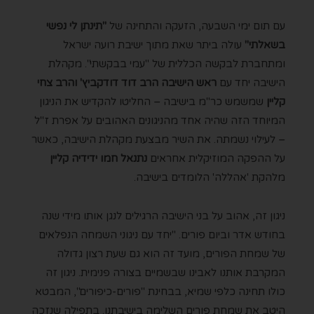
עם תום ימי השבעה, הזעקה והתחינה של
"תינתן לי נפשי
בשאלתי"
עולה ביתר שאת מתוך ישיבת רועה ישראל
ומתחברת לבקשה הכללית של "עמי בבקשתי". מקהלת
הישיבה יחד עם
ראש הישיבה הרב דוד דודקביץ' והרב צחי
קליין
שמשמש כר"מ בישיבה – החליטו להקדיש את הניגון
המיוחד הזה שהיה אחד מהניגונים האהובים על אפרת ז"ל
– לעילוי נשמתה. את השיר מבצעת מקהלת הישיבה, כאשר
על ההפקה המוזיקלית אחראים
נתנאל חמו ידידיה קליין
מלהקת 'אהללה' הלומדים בישיבה.
ניגון זה, אהוב על בני הישיבה הרגילים לנגן אותו מידי שנה
בחודש אדר וביום פורים. "יחד עם ניגוני השמחה הנפלאים
של שמחת הפורים, מועד זה הוא גם שעת רצון גדולה
המקרבת אותנו לאבינו שבשמיים בצורה פנימית. ניגון זה
כולו תחינה כלפי שמיא, בבחינת "פורים-כיפורים", המבטא
היטב את שמחת פורים השלימה בישיבתנו. בתפילה שנזכה