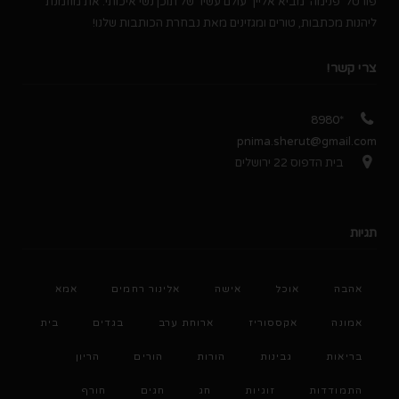
פורטל 'פנימה' מביא אלייך עולם עשיר של תוכן נשי איכותי. את מוזמנת
ליהנות מכתבות, טורים ומגזינים מאת נבחרת הכותבות שלנו!
צרי קשר!
*8980
pnima.sherut@gmail.com
בית הדפוס 22 ירושלים
תגיות
אהבה
אוכל
אישה
אלינור רחמים
אמא
אמונה
אקססוריז
ארוחת ערב
בגדים
בית
בריאות
גבינות
הורות
הורים
הריון
התמודדות
זוגיות
חג
חגים
חורף