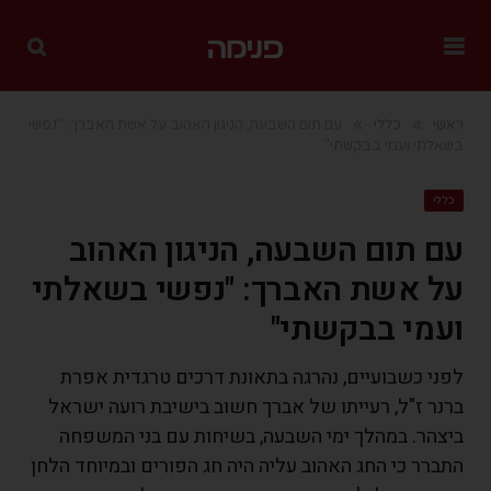
»
»
ראשי
כללי
עם תום השבעה, הניגון האהוב על אשת האברך: "נפשי
בשאלתי ועמי בבקשתי"
כללי
עם תום השבעה, הניגון האהוב
על אשת האברך: "נפשי בשאלתי
ועמי בבקשתי"
לפני כשבועיים, נהרגה בתאונת דרכים טרגדית אפרת
ברנר ז"ל, רעייתו של אברך חשוב בישיבת רועה ישראל
ביצהר. במהלך ימי השבעה, בשיחות עם בני המשפחה
התברר כי החג האהוב עליה היה חג הפורים ובמיוחד הלחן