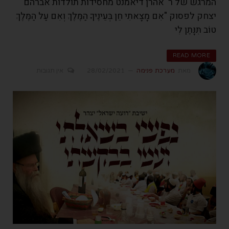
המרגש של ר' אהרן דיאמנט מחסידות תולדות אברהם
יצחק לפסוק "אִם מָצָאתִי חֵן בְּעֵינֶיךָ הַמֶּלֶךְ וְאִם עַל הַמֶּלֶךְ
טוֹב תִּנָּתֶן לִי
READ MORE
מאת
מערכת פנימה
28/02/2021
אין תגובות