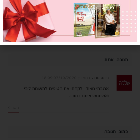
צום ברפואה הטבעית
0
21/09/2023
תגובה אחת
ברנס זנבה
בתאריך
07/10/2020 18:09
אהבתי מאוד . לקחתי את הטיפים לתשומת ליבי
ואשתמש איתם.בתודה
השב
כתוב תגובה