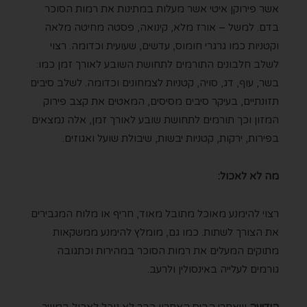
אשר פירוקן איטי אשר מעלות במתינות את רמות הסוכר
בדם. למשל – אורז מלא, קינואה, פסטה מחיטה מלאה
וקטניות כמו גרגרי חומוס, עדשים, שעועית וכדומה. רצוי
לשלב חלבונים התורמים לתחושת השובע לאורך זמן כמו:
בשר, עוף, דג, סויה, קטניות לצמחונים וכדומה. לשלב סיבים
תזונתיים, בעיקר סיבים מסיסים, המאטים את קצב פירוק
המזון וכך תורמים לתחושת שובע לאורך זמן, אלה נמצאים
בפירות, ירקות, קטניות יבשות, שיבולת שועל ואגוזים.
מה לא לאכול:
רצוי להימנע מאוכל מתובל מאוד, חריף או מלוח המגבירים
את הצורך לשתות. כמו גם, מומלץ להימנע ממשקאות
מתוקים המעלים את רמות הסוכר במהירות וכתגובה
גורמים לעלייה באינסולין ולרעב.
הידיעה
שאחרי הביס האחרון כבר לא נוכל לאכול במשך