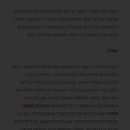
כושר חיוני לאורך השנה אך לא מומלץ לבצע פעילות גופנית
עצימה יום לפני צום. פעילות גופנית מגבירה את קצב חילוף
החומרים ואת הרעב במהלך היום למחרת, לכן אם צמים
תכננו את האימונים כך שלא תתאמנו יום לפני הצום.
שתייה:
הקושי המרכזי בצום הוא הצמא שגורם לעיתים לכאבי ראש
ולתסמינים נוספים של התייבשות קלה. מומלץ כמובן
להרבות בשתייה תמיד, אומנם ההכנה הקריטית יום לפני
הצום, כדי להיות במצב רווי. הכמות היא לפחות ליטר וחצי
מים ליום, בנוסף לתוספת שתייה במידה ועובדים ו/או
נמצאים בחוץ ובתנועה. ניתן להשתמש
ב
תרכיז משקה
אלוורה
של הרבלייף על מנת לעודד צריכת נוזלים. כמו כן,
מומלץ להפחית בהדרגה את צריכת הקפאין בכדי להתחיל
תהליך הדרגתי של גמילה מקפאין ובכך להימנע מכאבי