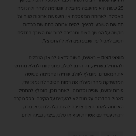
25 שעות היא מחשבה מחבלת, שגורמת לפחד ולהגזמה
באכילה. לארוחה המפסקת אין השפעות ארוכות טווח על
תחושת השובע. להיפך, לסיים ארוחה בתחושת כבדות
מקשה על המשך הצום ומגבירה לרוב את הצורך בנוזלים.
חשוב לאכול עד שובע נעים ולא ל"התפוצץ".
מוצאי הצום –
ראשית, חשוב לדאוג למאזן הנוזלים
ולהתחיל בשתייה, זה הזמן לשלב פחמימות ולמלא מחדש
את המאגרים. מומלץ לשלב שתייה ופחמימה פשוטה
המתפרקת מהר ומעלה את רמות הסוכר לדוגמא: פרי,
פירות יבשים, עוגייה וכדומה. לאחר מכן, מומלץ להתחיל
לאכול בהדרגה על מנת לא להעמיס על הקיבה. בכל מקרה
הארוחה לאחר הצום צריכה להיות קלה לדוגמא, מרק
ירקות עשיר עם אטריות ועוף או סלט, ביצה, גבינה ולחם.
יום כיפור
סעודה מפסקת