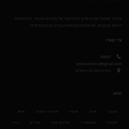
פורטל 'פנימה' מביא אלייך עולם עשיר של תוכן נשי איכותי. את מוזמנת
ליהנות מכתבות, טורים ומגזינים מאת נבחרת הכותבות שלנו!
צרי קשר!
*8980
pnima.sherut@gmail.com
בית הדפוס 22 ירושלים
תגיות
אהבה
אוכל
אישה
אלינור רחמים
אמא
אמונה
אקססוריז
ארוחת ערב
בגדים
בית